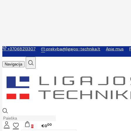
+37068213307
prekyba@ligajos-technika.lt
Apie mus
Navigacija
00
€0
0