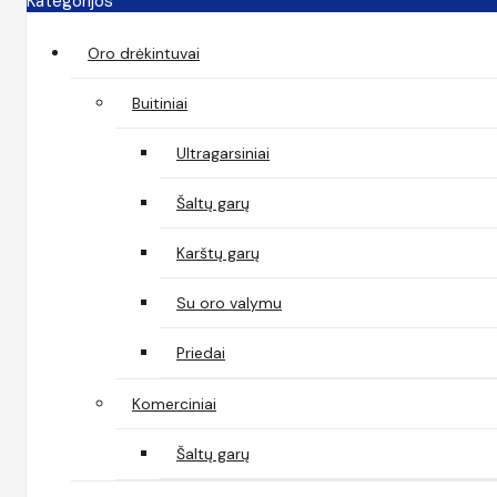
Kategorijos
Oro drėkintuvai
Buitiniai
Ultragarsiniai
Šaltų garų
Karštų garų
Su oro valymu
Priedai
Komerciniai
Šaltų garų