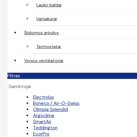
Lauko baldai
Ugniakurai
Šildomos grindys
Termostatai
Vonios ventiliatoriai
Filtras
Gamintojai
Electrolux
Boneco / Air-O-Swiss
Olimpia Splendid
Argoclima
SmartAir
Teddington
EcorPro