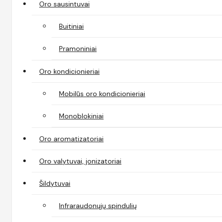
Oro sausintuvai
Buitiniai
Pramoniniai
Oro kondicionieriai
Mobilūs oro kondicionieriai
Monoblokiniai
Oro aromatizatoriai
Oro valytuvai, jonizatoriai
Šildytuvai
Infraraudonųjų spindulių