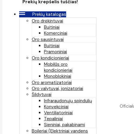
Prekių krepšelis tuščias!
Prekių katalogas
Oro drėkintuvai
Buitiniai
Komerciniai
Oro sausintuvai
Buitiniai
Pramoniniai
Oro kondicionieriai
Mobilūs oro
kondicionieriai
Monoblokiniai
Oro aromatizatoriai
Oro valytuvai, jonizatoriai
Šildytuvai
Infraraudonųjų spindulių
Oficial
Konvekciniai
Ventiliatoriniai
Tepaliniai
Sieniniai, pakabinami
Boileriai (Elektriniai vandens