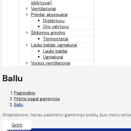
šildytuvai)
Ventiliatoriai
Priedai, aksesuarai
Drėkintuvų
Oro valytuvų
Šildomos grindys
Termostatai
Lauko baldai, ugniakurai
Lauko baldai
Ugniakurai
Vonios ventiliatoriai
Ballu
Pagrindinis
Pirkite pagal gamintoją
Ballu
Atsiprašome, tačiau pasirinkto gamintojo prekių šiuo metu netu
Grįžti