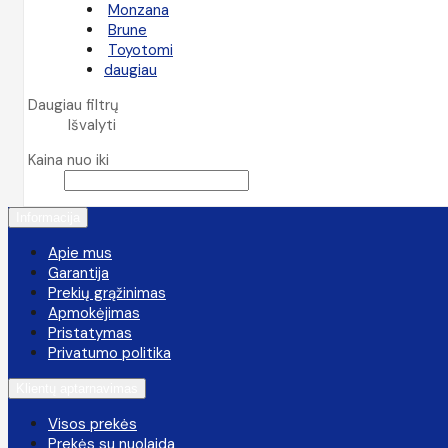
Monzana
Brune
Toyotomi
daugiau
Daugiau filtrų
Išvalyti
Kaina nuo iki
Informacija
Apie mus
Garantija
Prekių grąžinimas
Apmokėjimas
Pristatymas
Privatumo politika
Klientų aptarnavimas
Visos prekės
Prekės su nuolaida