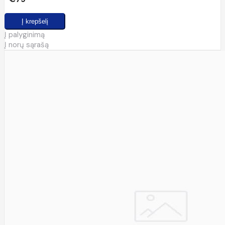
Į palyginimą
Į norų sąrašą