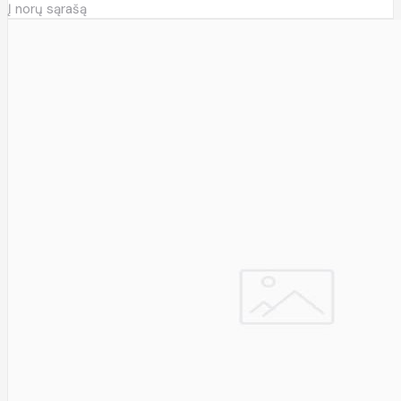
Į norų sąrašą