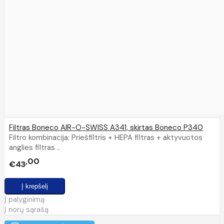
Filtras Boneco AIR-O-SWISS A341, skirtas Boneco P340
Filtro kombinacija: Priešfiltris + HEPA filtras + aktyvuotos
anglies filtras ..
00
€43
Į palyginimą
Į norų sąrašą