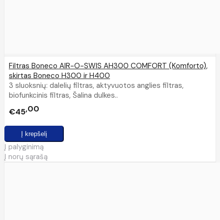
Filtras Boneco AIR-O-SWIS AH300 COMFORT (Komforto),
skirtas Boneco H300 ir H400
3 sluoksnių: dalelių filtras, aktyvuotos anglies filtras,
biofunkcinis filtras, Šalina dulkes..
00
€45
Į palyginimą
Į norų sąrašą