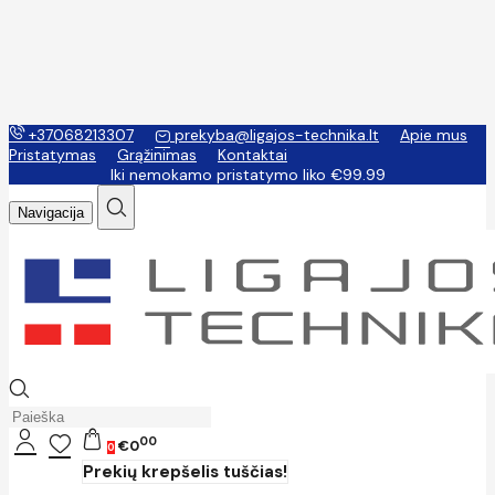
+37068213307
prekyba@ligajos-technika.lt
Apie mus
Pristatymas
Grąžinimas
Kontaktai
Iki nemokamo pristatymo liko €99.99
Navigacija
00
€0
0
Prekių krepšelis tuščias!