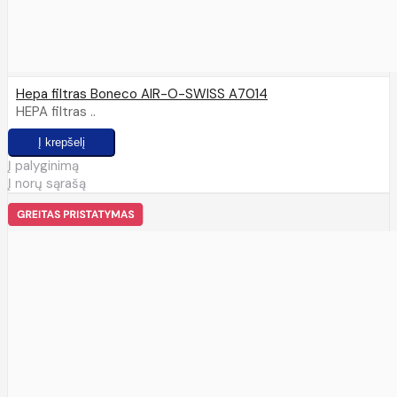
Hepa filtras Boneco AIR-O-SWISS A7014
HEPA filtras ..
Į palyginimą
Į norų sąrašą