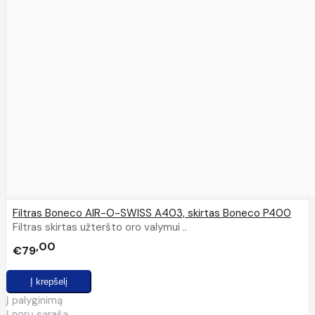
Filtras Boneco AIR-O-SWISS A403, skirtas Boneco P400
Filtras skirtas užteršto oro valymui ..
00
€79
Į palyginimą
Į norų sąrašą