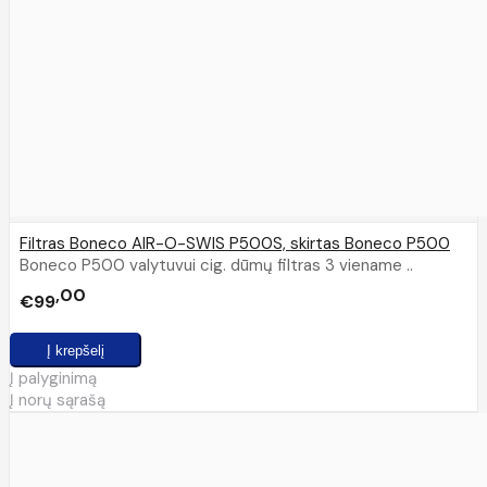
Filtras Boneco AIR-O-SWIS P500S, skirtas Boneco P500
Boneco P500 valytuvui cig. dūmų filtras 3 viename ..
00
€99
Į palyginimą
Į norų sąrašą