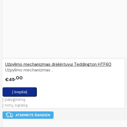
Užpylimo mechanizmas drėkintuvui Teddington HTF60
Užpylimo mechanizmas ..
00
€45
Į palyginimą
Į norų sąrašą