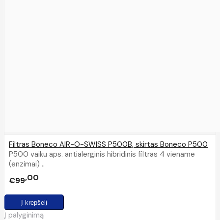
Filtras Boneco AIR-O-SWISS P500B, skirtas Boneco P500
P500 vaiku aps. antialerginis hibridinis filtras 4 viename
(enzimai) ..
00
€99
Į palyginimą