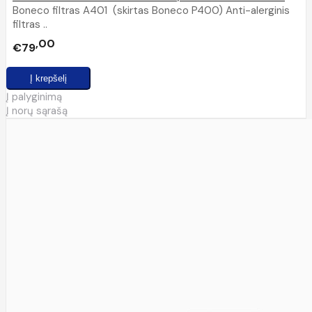
Boneco filtras A401 (skirtas Boneco P400) Anti-alerginis
filtras ..
00
€79
Į palyginimą
Į norų sąrašą