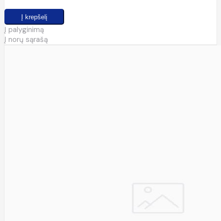
Į palyginimą
Į norų sąrašą