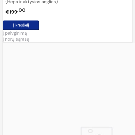
(Hepa ir aktyvios anglies) ..
00
€199
Į palyginimą
Į norų sąrašą