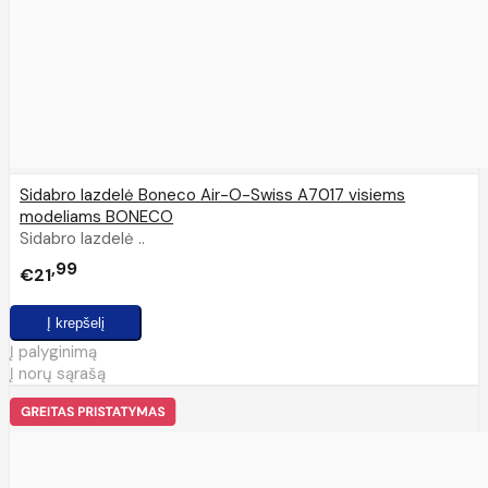
Sidabro lazdelė Boneco Air-O-Swiss A7017 visiems
modeliams BONECO
Sidabro lazdelė ..
99
€21
Į palyginimą
Į norų sąrašą