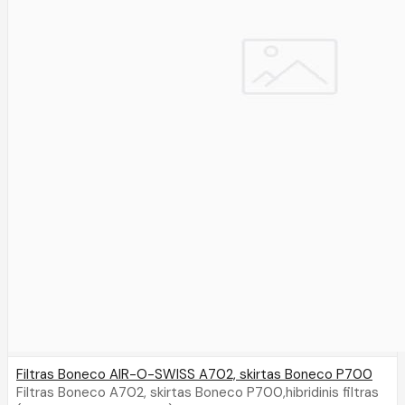
Filtras Boneco AIR-O-SWISS A702, skirtas Boneco P700
Filtras Boneco A702, skirtas Boneco P700,hibridinis filtras