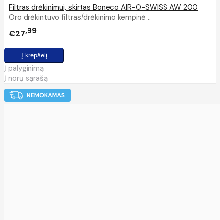
Filtras drėkinimui, skirtas Boneco AIR-O-SWISS AW 200
Oro drėkintuvo filtras/drėkinimo kempinė ..
99
€27
Į palyginimą
Į norų sąrašą