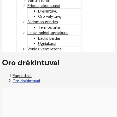
Ventiliatoriai
Priedai, aksesuarai
Drėkintuvų
Oro valytuvų
Šildomos grindys
Termostatai
Lauko baldai, ugniakurai
Lauko baldai
Ugniakurai
Vonios ventiliatoriai
Oro drėkintuvai
Pagrindinis
Oro drėkintuvai