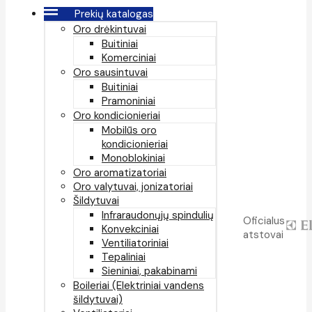
Prekių katalogas
Oro drėkintuvai
Buitiniai
Komerciniai
Oro sausintuvai
Buitiniai
Pramoniniai
Oro kondicionieriai
Mobilūs oro
kondicionieriai
Monoblokiniai
Oro aromatizatoriai
Oro valytuvai, jonizatoriai
Šildytuvai
Infraraudonųjų spindulių
Oficialus
Konvekciniai
atstovai
Ventiliatoriniai
Tepaliniai
Sieniniai, pakabinami
Boileriai (Elektriniai vandens
šildytuvai)