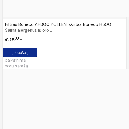
Filtras Boneco AH300 POLLEN, skirtas Boneco H300
Šalina alergenus iš oro ..
00
€25
Į palyginimą
Į norų sąrašą