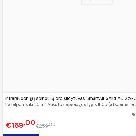
Infraraudonųjų spindulių oro šildytuvas SmartAir SAIRLAC 2.5
Patalpoms iki 25 m² Aukštos apsaugos lygis IP55 (atsparus lietu
R
00
€169
00
€259