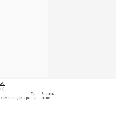
RCW
i) ..
Tipas:
Sieninis
ekomenduojama patalpai:
25 m²