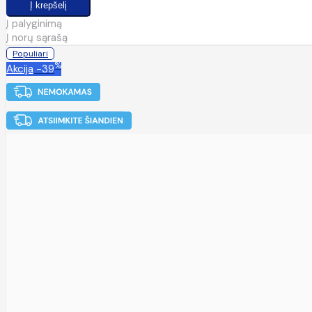
Į palyginimą
Į norų sąrašą
Populiari
%
Akcija
-39