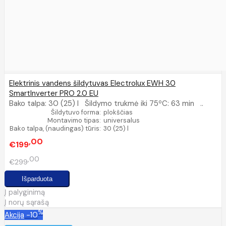
Elektrinis vandens šildytuvas Electrolux EWH 30
SmartInverter PRO 2.0 EU
Bako talpa: 30 (25) l Šildymo trukmė iki 75ºC: 63 min ..
Šildytuvo forma:
plokščias
Montavimo tipas:
universalus
Bako talpa, (naudingas) tūris:
30 (25) l
00
€199
00
€299
Į palyginimą
Į norų sąrašą
%
Akcija
-10