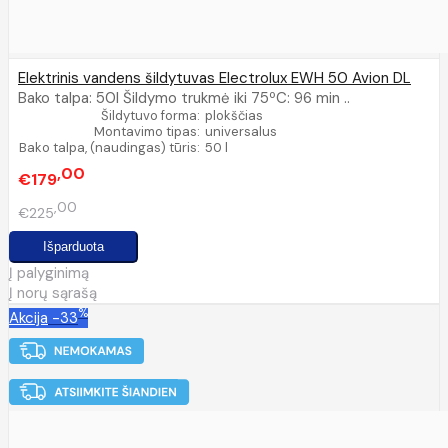
Elektrinis vandens šildytuvas Electrolux EWH 50 Avion DL
Bako talpa: 50l Šildymo trukmė iki 75ºC: 96 min ..
Šildytuvo forma:
plokščias
Montavimo tipas:
universalus
Bako talpa, (naudingas) tūris:
50 l
00
€179
00
€225
Į palyginimą
Į norų sąrašą
%
Akcija
-33