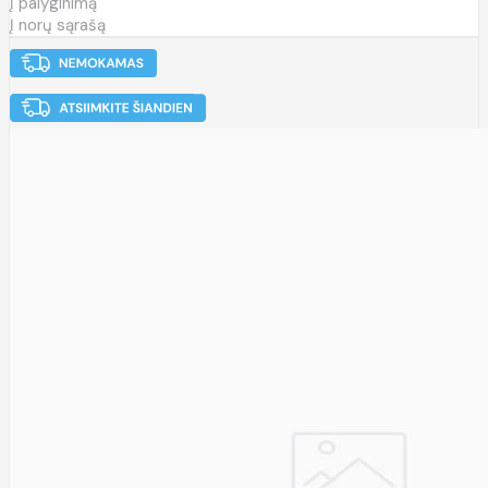
Į palyginimą
Į norų sąrašą