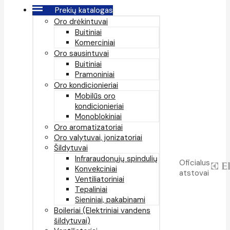
Prekių katalogas
Oro drėkintuvai
Buitiniai
Komerciniai
Oro sausintuvai
Buitiniai
Pramoniniai
Oro kondicionieriai
Mobilūs oro
kondicionieriai
Monoblokiniai
Oro aromatizatoriai
Oro valytuvai, jonizatoriai
Šildytuvai
Infraraudonųjų spindulių
Oficialus
Konvekciniai
atstovai
Ventiliatoriniai
Tepaliniai
Sieniniai, pakabinami
Boileriai (Elektriniai vandens
šildytuvai)