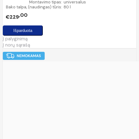
Montavimo tipas:
universalus
Bako talpa, (naudingas) tūris:
80 l
00
€229
Į palyginimą
Į norų sąrašą