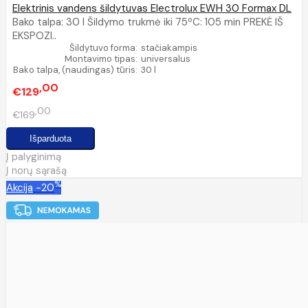
Elektrinis vandens šildytuvas Electrolux EWH 30 Formax DL
Bako talpa: 30 l Šildymo trukmė iki 75ºC: 105 min PREKĖ IŠ
EKSPOZI..
Šildytuvo forma:
stačiakampis
Montavimo tipas:
universalus
Bako talpa, (naudingas) tūris:
30 l
00
€129
00
€169
Į palyginimą
Į norų sąrašą
%
Akcija
-20