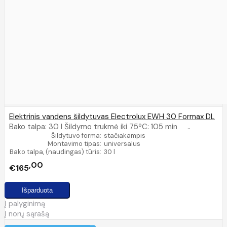
Elektrinis vandens šildytuvas Electrolux EWH 30 Formax DL
Bako talpa: 30 l Šildymo trukmė iki 75ºC: 105 min ..
Šildytuvo forma:
stačiakampis
Montavimo tipas:
universalus
Bako talpa, (naudingas) tūris:
30 l
00
€165
Į palyginimą
Į norų sąrašą