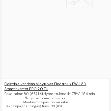
Elektrinis vandens šildytuvas Electrolux EWH 80
SmartInverter PRO 2.0 EU
Bako talpa: 80 (63) l Šildymo trukmė iki 75ºC: 154 min ..
Šildytuvo forma:
plokščias
Montavimo tipas:
universalus
Bako talpa, (naudingas) tūris:
80 (63) l