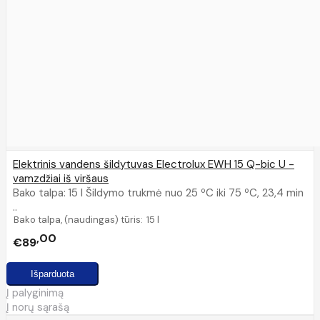
Elektrinis vandens šildytuvas Electrolux EWH 15 Q-bic U -
vamzdžiai iš viršaus
Bako talpa: 15 l Šildymo trukmė nuo 25 ºC iki 75 ºC, 23,4 min
..
Bako talpa, (naudingas) tūris:
15 l
00
€89
Į palyginimą
Į norų sąrašą