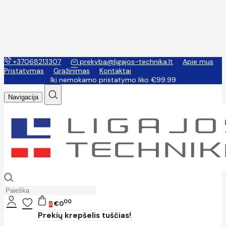
+37068213307
prekyba@ligajos-technika.lt
Apie mus
Pristatymas
Grąžinimas
Kontaktai
Iki nemokamo pristatymo liko €99.99
Navigacija
00
€0
0
Prekių krepšelis tuščias!