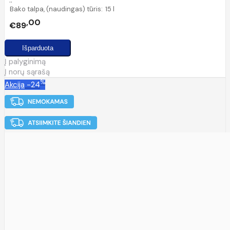
Bako talpa, (naudingas) tūris:
15 l
00
€89
Į palyginimą
Į norų sąrašą
%
Akcija
-24