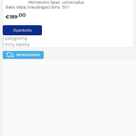
Montavimo tipas:
universalus
Bako talpa, (naudingas) tūris:
50 l
00
€189
Į palyginimą
Į norų sąrašą