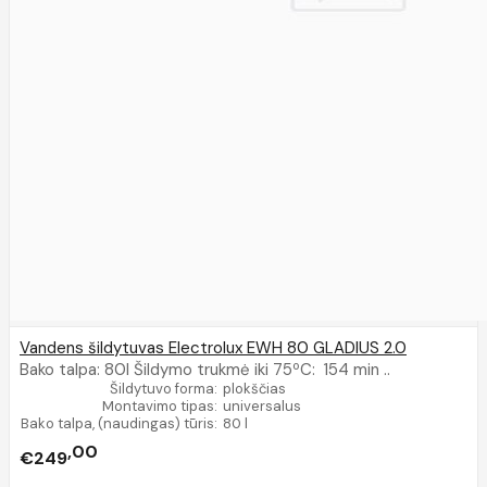
Vandens šildytuvas Electrolux EWH 80 GLADIUS 2.0
Bako talpa: 80l Šildymo trukmė iki 75ºC: 154 min ..
Šildytuvo forma:
plokščias
Montavimo tipas:
universalus
Bako talpa, (naudingas) tūris:
80 l
00
€249