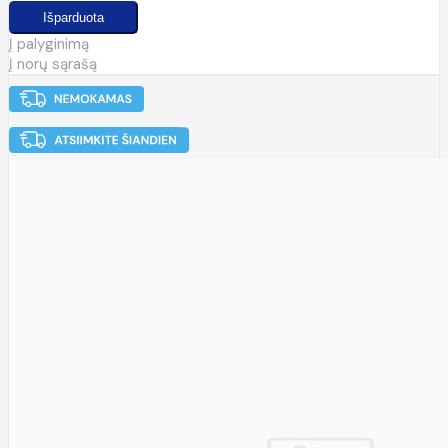
Į palyginimą
Į norų sąrašą