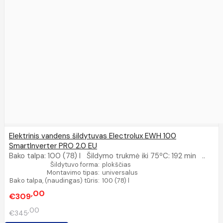
Elektrinis vandens šildytuvas Electrolux EWH 100
SmartInverter PRO 2.0 EU
Bako talpa: 100 (78) l Šildymo trukmė iki 75ºC: 192 min ..
Šildytuvo forma:
plokščias
Montavimo tipas:
universalus
Bako talpa, (naudingas) tūris:
100 (78) l
00
€309
00
€345