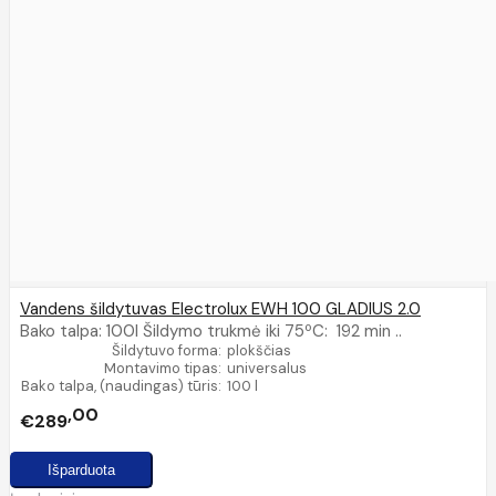
Vandens šildytuvas Electrolux EWH 100 GLADIUS 2.0
Bako talpa: 100l Šildymo trukmė iki 75ºC: 192 min ..
Šildytuvo forma:
plokščias
Montavimo tipas:
universalus
Bako talpa, (naudingas) tūris:
100 l
00
€289