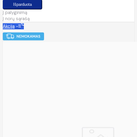
Į palyginimą
Į norų sąrašą
%
Akcija
-11