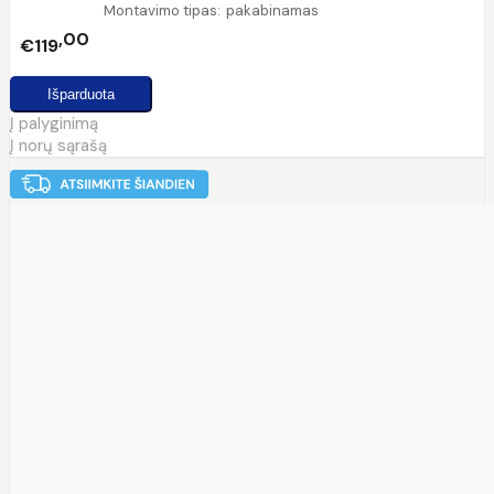
Montavimo tipas:
pakabinamas
00
€119
Į palyginimą
Į norų sąrašą