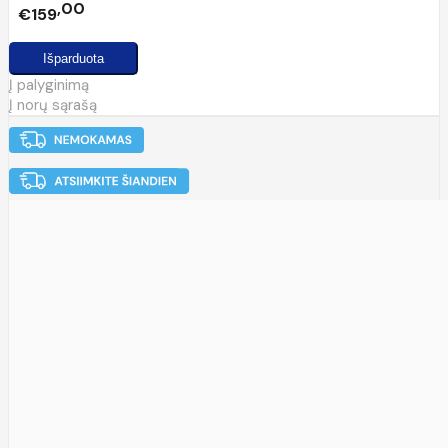
00
€159
Į palyginimą
Į norų sąrašą