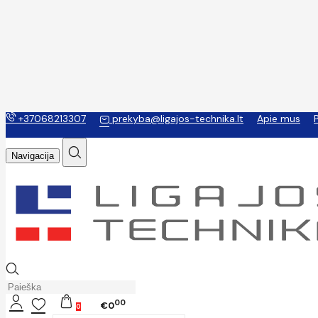
+37068213307
prekyba@ligajos-technika.lt
Apie mus
Navigacija
00
€0
0