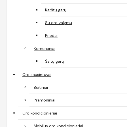
Karštų garų
Su oro valymu
Priedai
Komerciniai
Šaltų garų
Oro sausintuvai
Buitiniai
Pramoniniai
Oro kondicionieriai
Mobilūs oro kondicionieriai