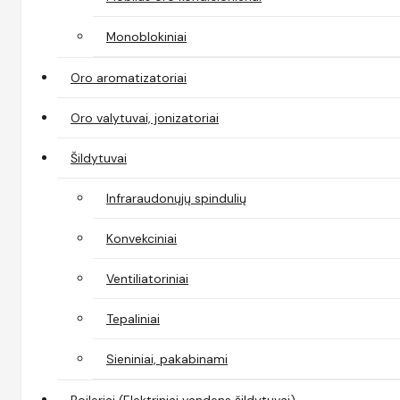
Monoblokiniai
Oro aromatizatoriai
Oro valytuvai, jonizatoriai
Šildytuvai
Infraraudonųjų spindulių
Konvekciniai
Ventiliatoriniai
Tepaliniai
Sieniniai, pakabinami
Boileriai (Elektriniai vandens šildytuvai)