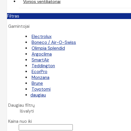
Vonios ventiliatoriai
Filtras
Gamintojai
Electrolux
Boneco / Air-O-Swiss
Olimpia Splendid
Argoclima
SmartAir
Teddington
EcorPro
Monzana
Brune
Toyotomi
daugiau
Daugiau filtrų
Išvalyti
Kaina nuo iki