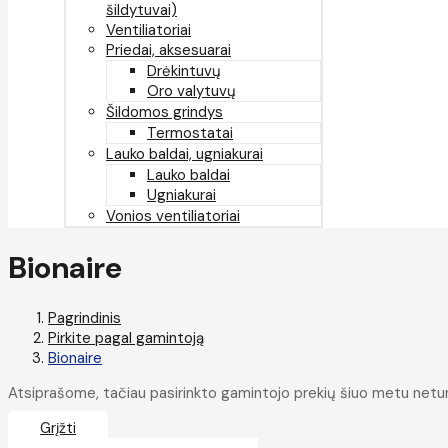
šildytuvai)
Ventiliatoriai
Priedai, aksesuarai
Drėkintuvų
Oro valytuvų
Šildomos grindys
Termostatai
Lauko baldai, ugniakurai
Lauko baldai
Ugniakurai
Vonios ventiliatoriai
Bionaire
Pagrindinis
Pirkite pagal gamintoją
Bionaire
Atsiprašome, tačiau pasirinkto gamintojo prekių šiuo metu netu
Grįžti