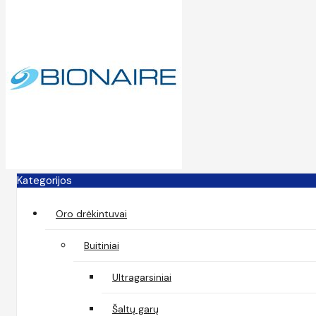
Kategorijos
Oro drėkintuvai
Buitiniai
Ultragarsiniai
Šaltų garų