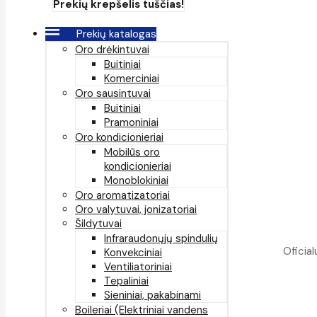
Prekių krepšelis tuščias!
Prekių katalogas
Oro drėkintuvai
Buitiniai
Komerciniai
Oro sausintuvai
Buitiniai
Pramoniniai
Oro kondicionieriai
Mobilūs oro
kondicionieriai
Monoblokiniai
Oro aromatizatoriai
Oro valytuvai, jonizatoriai
Šildytuvai
Infraraudonųjų spindulių
Oficial
Konvekciniai
Ventiliatoriniai
Tepaliniai
Sieniniai, pakabinami
Boileriai (Elektriniai vandens