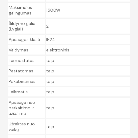
Maksimalus
1500W
galingumas
Šildymo galia
2
(Lygiai)
Apsaugos klasė
IP24
Valdymas
elektroninis
Termostatas
taip
Pastatomas
taip
Pakabinamas
taip
Laikmatis
taip
Apsauga nuo
perkaitimo ir
taip
užšalimo
Užraktas nuo
taip
vaikų