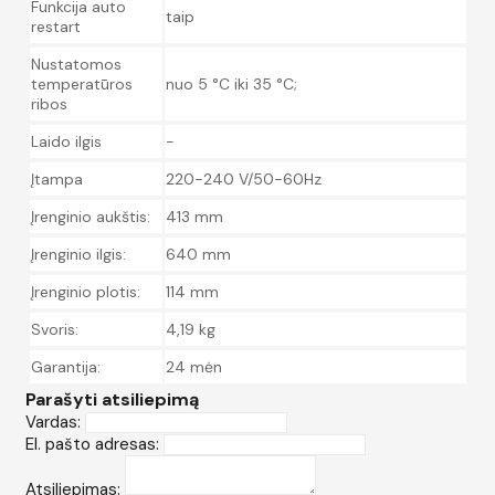
Funkcija auto
taip
restart
Nustatomos
temperatūros
nuo 5 °C iki 35 °C;
ribos
Laido ilgis
-
Įtampa
220-240 V/50-60Hz
Įrenginio aukštis:
413 mm
Įrenginio ilgis:
640 mm
Įrenginio plotis:
114 mm
Svoris:
4,19 kg
Garantija:
24 mėn
Parašyti atsiliepimą
Vardas:
El. pašto adresas:
Atsiliepimas: