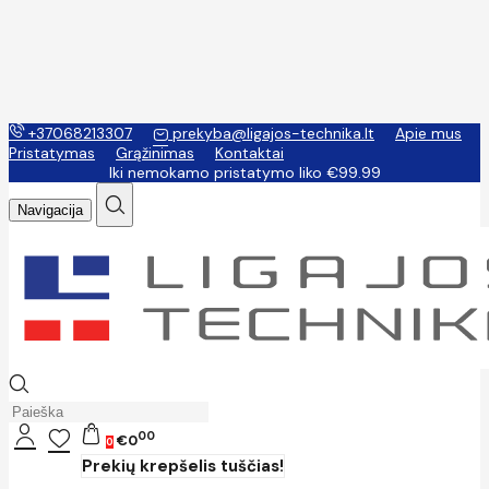
+37068213307
prekyba@ligajos-technika.lt
Apie mus
Pristatymas
Grąžinimas
Kontaktai
Iki nemokamo pristatymo liko €99.99
Navigacija
00
€0
0
Prekių krepšelis tuščias!