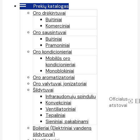
Prekių katalogas
Oro drėkintuvai
Buitiniai
Komerciniai
Oro sausintuvai
Buitiniai
Pramoniniai
Oro kondicionieriai
Mobilūs oro
kondicionieriai
Monoblokiniai
Oro aromatizatoriai
Oro valytuvai, jonizatoriai
Šildytuvai
Infraraudonųjų spindulių
Oficialus
Konvekciniai
atstovai
Ventiliatoriniai
Tepaliniai
Sieniniai, pakabinami
Boileriai (Elektriniai vandens
šildytuvai)