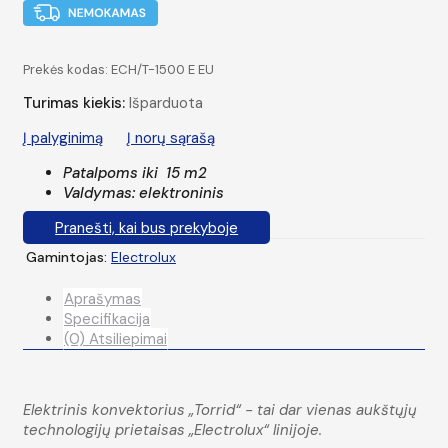
Prekės kodas:
ECH/T-1500 E EU
Turimas kiekis:
Išparduota
Į palyginimą
Į norų sąrašą
Patalpoms iki 15 m2
Valdymas: elektroninis
Pranešti, kai bus prekyboje
Gamintojas:
Electrolux
Aprašymas
Specifikacija
(0) Atsiliepimai
Elektrinis konvektorius „Torrid“ - tai dar vienas aukštųjų
technologijų prietaisas „Electrolux“ linijoje.