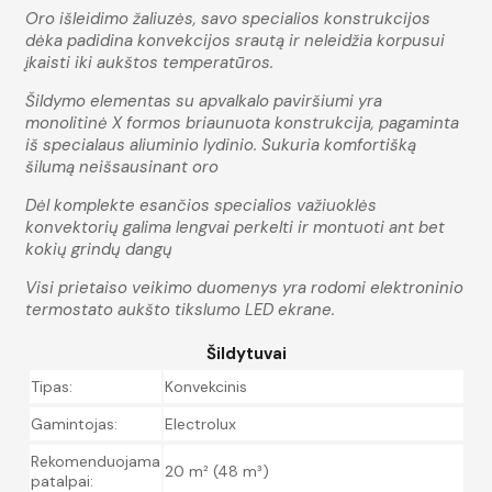
Oro išleidimo žaliuzės, savo specialios konstrukcijos
dėka padidina konvekcijos srautą ir neleidžia korpusui
įkaisti iki aukštos temperatūros.
Šildymo elementas su apvalkalo paviršiumi yra
monolitinė X formos briaunuota konstrukcija, pagaminta
iš specialaus aliuminio lydinio. Sukuria komfortišką
šilumą neišsausinant oro
Dėl komplekte esančios specialios važiuoklės
konvektorių galima lengvai perkelti ir montuoti ant bet
kokių grindų dangų
Visi prietaiso veikimo duomenys yra rodomi elektroninio
termostato aukšto tikslumo LED ekrane.
Šildytuvai
Tipas:
Konvekcinis
Gamintojas:
Electrolux
Rekomenduojama
20 m² (48 m³)
patalpai: