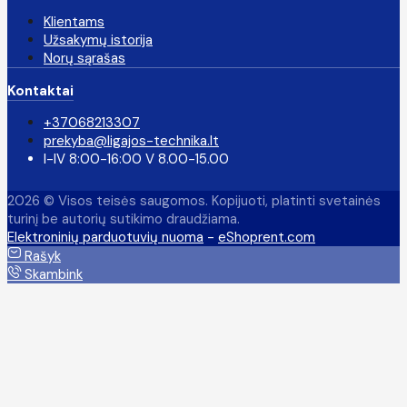
Klientams
Užsakymų istorija
Norų sąrašas
Kontaktai
+37068213307
prekyba@ligajos-technika.lt
I-IV 8:00-16:00 V 8.00-15.00
2026 © Visos teisės saugomos. Kopijuoti, platinti svetainės
turinį be autorių sutikimo draudžiama.
Elektroninių parduotuvių nuoma
-
eShoprent.com
Rašyk
Skambink