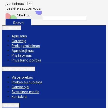
Įvertinimas:
Įveskite saugos kodą:
Rašyti
Informacija
Apie mus
Garantija
Prekių grąžinimas
Apmokėjimas
Pristatymas
Privatumo politika
Klientų aptarnavimas
Visos prekės
Prekės su nuolaida
Gamintojai
Svetainės medis
Kontaktai
Klientams