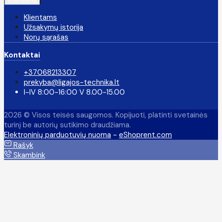
Klientams
Klientams
Užsakymų istorija
Norų sąrašas
Kontaktai
+37068213307
prekyba@ligajos-technika.lt
I-IV 8:00-16:00 V 8.00-15.00
2026 © Visos teisės saugomos. Kopijuoti, platinti svetainės
turinį be autorių sutikimo draudžiama.
Elektroninių parduotuvių nuoma
-
eShoprent.com
Rašyk
Skambink