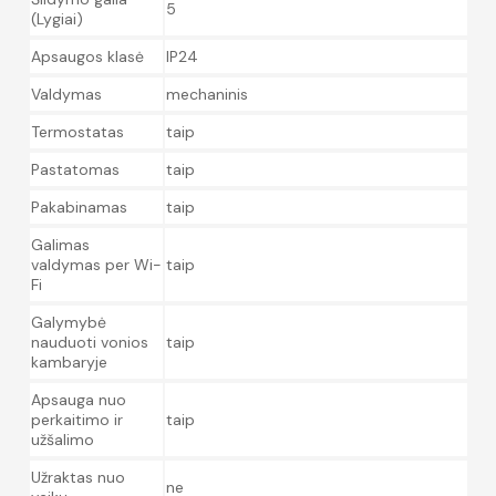
5
(Lygiai)
Apsaugos klasė
IP24
Valdymas
mechaninis
Termostatas
taip
Pastatomas
taip
Pakabinamas
taip
Galimas
valdymas per Wi-
taip
Fi
Galymybė
nauduoti vonios
taip
kambaryje
Apsauga nuo
perkaitimo ir
taip
užšalimo
Užraktas nuo
ne