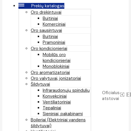
Prekių katalogas
Oro drėkintuvai
Buitiniai
Komerciniai
Oro sausintuvai
Buitiniai
Pramoniniai
Oro kondicionieriai
Mobilūs oro
kondicionieriai
Monoblokiniai
Oro aromatizatoriai
Oro valytuvai, jonizatoriai
Šildytuvai
Infraraudonųjų spindulių
Oficialus
Konvekciniai
atstovai
Ventiliatoriniai
Tepaliniai
Sieniniai, pakabinami
Boileriai (Elektriniai vandens
šildytuvai)