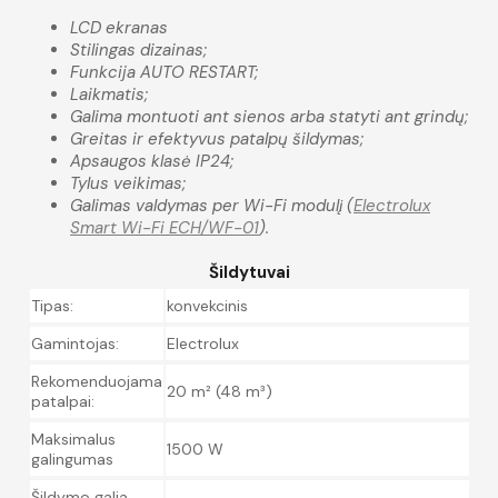
LCD ekranas
Stilingas dizainas;
Funkcija AUTO RESTART;
Laikmatis;
Galima montuoti ant sienos arba statyti ant grindų;
Greitas ir efektyvus patalpų šildymas;
Apsaugos klasė IP24;
Tylus veikimas;
Galimas valdymas per Wi-Fi modulį (
Electrolux
Smart Wi-Fi ECH/WF-01
).
Šildytuvai
Tipas:
konvekcinis
Gamintojas:
Electrolux
Rekomenduojama
20 m² (48 m³)
patalpai:
Maksimalus
1500 W
galingumas
Šildymo galia