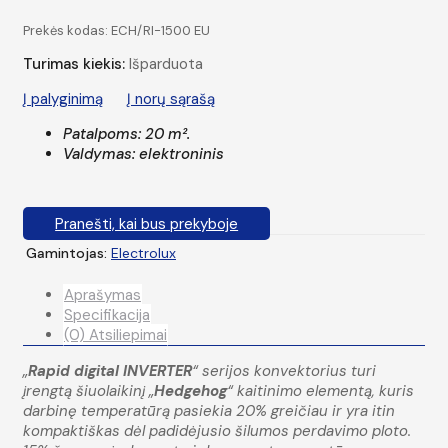
Prekės kodas:
ECH/RI-1500 EU
Turimas kiekis:
Išparduota
Į palyginimą
Į norų sąrašą
Patalpoms: 20 m².
Valdymas: elektroninis
Pranešti, kai bus prekyboje
Gamintojas:
Electrolux
Aprašymas
Specifikacija
(0) Atsiliepimai
„
Rapid digital INVERTER
“ serijos konvektorius turi
įrengtą šiuolaikinį „
Hedgehog
“ kaitinimo elementą, kuris
darbinę temperatūrą pasiekia 20% greičiau ir yra itin
kompaktiškas dėl padidėjusio šilumos perdavimo ploto.