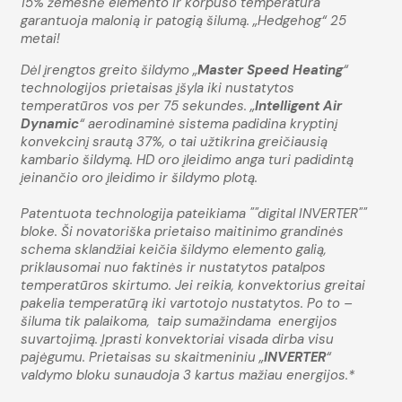
15% žemesnė elemento ir korpuso temperatūra
garantuoja malonią ir patogią šilumą. „Hedgehog“ 25
metai!
Dėl įrengtos greito šildymo „
Master Speed ​​Heating
“
technologijos prietaisas įšyla iki nustatytos
temperatūros vos per 75 sekundes. „
Intelligent Air
Dynamic
“ aerodinaminė sistema padidina kryptinį
konvekcinį srautą 37%, o tai užtikrina greičiausią
kambario šildymą. HD oro įleidimo anga turi padidintą
įeinančio oro įleidimo ir šildymo plotą.
Patentuota technologija pateikiama ""digital INVERTER""
bloke. Ši novatoriška prietaiso maitinimo grandinės
schema sklandžiai keičia šildymo elemento galią,
priklausomai nuo faktinės ir nustatytos patalpos
temperatūros skirtumo. Jei reikia, konvektorius greitai
pakelia temperatūrą iki vartotojo nustatytos. Po to –
šiluma tik palaikoma, taip sumažindama energijos
suvartojimą. Įprasti konvektoriai visada dirba visu
pajėgumu. Prietaisas su skaitmeniniu „
INVERTER
“
valdymo bloku sunaudoja 3 kartus mažiau energijos.*