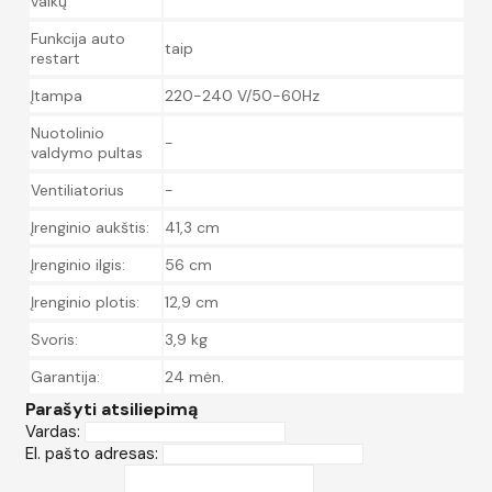
vaikų
Funkcija auto
taip
restart
Įtampa
220-240 V/50-60Hz
Nuotolinio
-
valdymo pultas
Ventiliatorius
-
Įrenginio aukštis:
41,3 cm
Įrenginio ilgis:
56 cm
Įrenginio plotis:
12,9 cm
Svoris:
3,9 kg
Garantija:
24 mėn.
Parašyti atsiliepimą
Vardas:
El. pašto adresas: