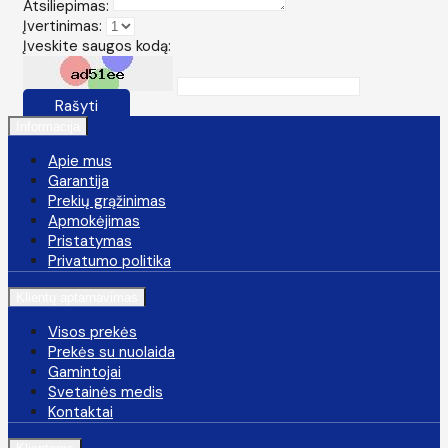
Atsiliepimas:
Įvertinimas:
Įveskite saugos kodą:
Rašyti
Informacija
Apie mus
Garantija
Prekių grąžinimas
Apmokėjimas
Pristatymas
Privatumo politika
Klientų aptarnavimas
Visos prekės
Prekės su nuolaida
Gamintojai
Svetainės medis
Kontaktai