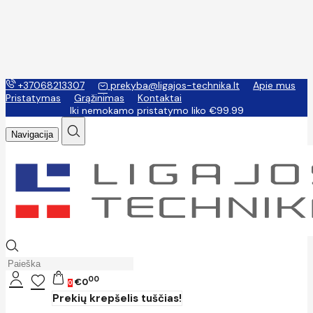
+37068213307
prekyba@ligajos-technika.lt
Apie mus
Pristatymas
Grąžinimas
Kontaktai
Iki nemokamo pristatymo liko €99.99
Navigacija
00
€0
0
Prekių krepšelis tuščias!