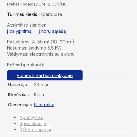
Prekės kodas:
EACM-12 CLN/N6
Turimas kiekis:
Išparduota
Atsiimkite šiandien
Į palyginimą
Į norų sąrašą
Patalpoms: 4-35 m² (10-90 m³)
Našumas: šaldymo 3,5 kW
Valdymas: elektroninis su ekranu
Pažeistą pakuotė
Pranešti, kai bus prekyboje
Garantija:
24 mėn.
Kilmės šalis:
Kinija
Gamintojas:
Electrolux
Aprašymas
Specifikacija
(0) Atsiliepimai