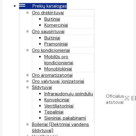
Prekių katalogas
Oro drėkintuvai
Buitiniai
Komerciniai
Oro sausintuvai
Buitiniai
Pramoniniai
Oro kondicionieriai
Mobilūs oro
kondicionieriai
Monoblokiniai
Oro aromatizatoriai
Oro valytuvai, jonizatoriai
Šildytuvai
Infraraudonųjų spindulių
Oficialus
Konvekciniai
atstovai
Ventiliatoriniai
Tepaliniai
Sieniniai, pakabinami
Boileriai (Elektriniai vandens
šildytuvai)