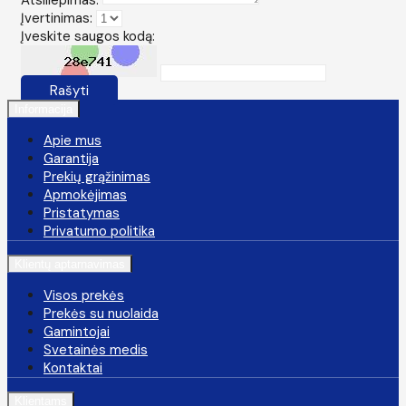
Įvertinimas:
Įveskite saugos kodą:
Rašyti
Informacija
Apie mus
Garantija
Prekių grąžinimas
Apmokėjimas
Pristatymas
Privatumo politika
Klientų aptarnavimas
Visos prekės
Prekės su nuolaida
Gamintojai
Svetainės medis
Kontaktai
Klientams