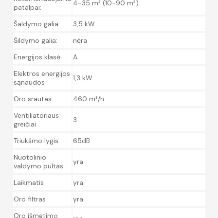
4-35 m² (10-90 m³)
patalpai:
Šaldymo galia:
3,5 kW
Šildymo galia:
nėra
Energijos klasė:
A
Elektros energijos
1,3 kW
sąnaudos
Oro srautas:
460 m³/h
Ventiliatoriaus
3
greičiai
Triukšmo lygis:
65dB
Nuotolinio
yra
valdymo pultas
Laikmatis
yra
Oro filtras
yra
Oro išmetimo