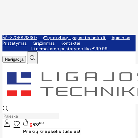
+37068213307
prekyba@ligajos-technika.lt
Apie mus
Pristatymas
Grąžinimas
Kontaktai
Iki nemokamo pristatymo liko €99.99
Navigacija
00
€0
0
Prekių krepšelis tuščias!