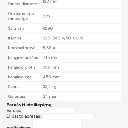
120 mm
žarnos diametras
Oro išmetimo
2 m
žarnos ilgis
Šaltnešis
R290
Įtampa
220-240 V/50-60Hz
Nominali srovė
5,66 A
Įrenginio aukštis:
745 mm
Įrenginio plotis:
396 mm
Įrenginio ilgis:
450 mm
Svoris:
33,2 kg
Garantija:
24 mėn.
Parašyti atsiliepimą
Vardas:
El. pašto adresas:
Atsiliepimas: