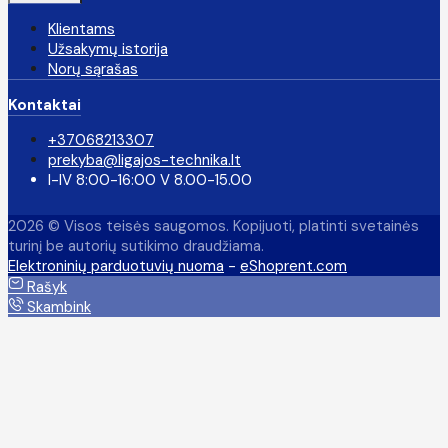
Klientams
Užsakymų istorija
Norų sąrašas
Kontaktai
+37068213307
prekyba@ligajos-technika.lt
I-IV 8:00-16:00 V 8.00-15.00
2026 © Visos teisės saugomos. Kopijuoti, platinti svetainės
turinį be autorių sutikimo draudžiama.
Elektroninių parduotuvių nuoma
-
eShoprent.com
Rašyk
Skambink