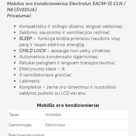
Mobilus oro kondicionierius Electrolux EACM-12 CLN /
N6 (ŠVEDIJA)
Privalumai:
Kompaktiško ir stilingo dizaino, lengvai valdomas;
Šaldymo, sausinimo ir ventiliacijos režimai;
SLEEP
- funkcija leidžia prietaisu naudotis visą
parą ir taupo elektros energiją;
CHILD LOCK
- apsauga nuo vaikų užraktas;
Automatinis kondensato išgarinimas;
Ratukai patogiam ir lengvam transportavimui;
Efektyvumo klasė - A;
3 ventiliatoriaus greičiai;
Laikmatis;
Komplekte - žarna oro išmetimui ir nuotolinio
valdymo pultelis su LCD ekranu.
Mobilūs oro kondicionieriai
Tipas:
mobilus
Gamintojas:
Electrolux
Rekomenduojama