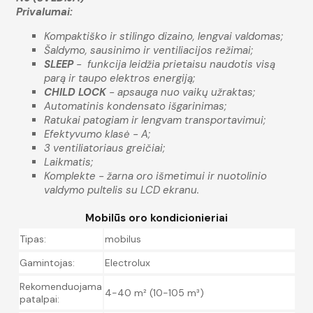
Privalumai:
Kompaktiško ir stilingo dizaino, lengvai valdomas;
Šaldymo, sausinimo ir ventiliacijos režimai;
SLEEP
- funkcija leidžia prietaisu naudotis visą
parą ir taupo elektros energiją;
CHILD LOCK
- apsauga nuo vaikų užraktas;
Automatinis kondensato išgarinimas;
Ratukai patogiam ir lengvam transportavimui;
Efektyvumo klasė - A;
3 ventiliatoriaus greičiai;
Laikmatis;
Komplekte - žarna oro išmetimui ir nuotolinio
valdymo pultelis su LCD ekranu.
Mobilūs oro kondicionieriai
Tipas:
mobilus
Gamintojas:
Electrolux
Rekomenduojama
4-40 m² (10-105 m³)
patalpai: