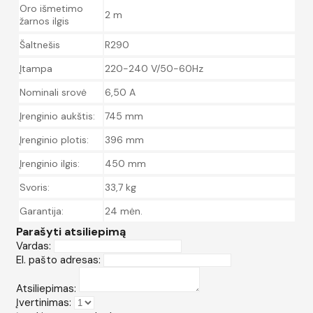
Oro išmetimo
2 m
žarnos ilgis
Šaltnešis
R290
Įtampa
220-240 V/50-60Hz
Nominali srovė
6,50 A
Įrenginio aukštis:
745 mm
Įrenginio plotis:
396 mm
Įrenginio ilgis:
450 mm
Svoris:
33,7 kg
Garantija:
24 mėn.
Parašyti atsiliepimą
Vardas:
El. pašto adresas:
Atsiliepimas:
Įvertinimas: