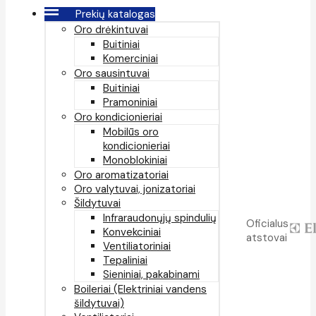
Prekių katalogas
Oro drėkintuvai
Buitiniai
Komerciniai
Oro sausintuvai
Buitiniai
Pramoniniai
Oro kondicionieriai
Mobilūs oro
kondicionieriai
Monoblokiniai
Oro aromatizatoriai
Oro valytuvai, jonizatoriai
Šildytuvai
Infraraudonųjų spindulių
Oficialus
Konvekciniai
atstovai
Ventiliatoriniai
Tepaliniai
Sieniniai, pakabinami
Boileriai (Elektriniai vandens
šildytuvai)