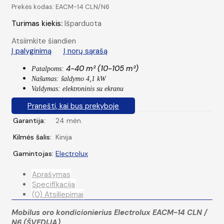
Prekės kodas:
EACM-14 CLN/N6
Turimas kiekis:
Išparduota
Atsiimkite šiandien
Į palyginimą
Į norų sąrašą
4-40 m² (10-105 m³)
Patalpoms:
Našumas: šaldymo 4,1 kW
Valdymas: elektroninis su ekranu
Pranešti, kai bus prekyboje
Garantija:
24 mėn.
Kilmės šalis:
Kinija
Gamintojas:
Electrolux
Aprašymas
Specifikacija
(0) Atsiliepimai
Mobilus oro kondicionierius Electrolux EACM-14 CLN /
N6 (ŠVEDIJA)