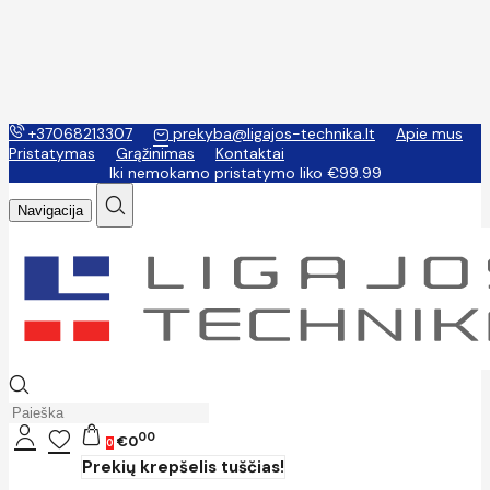
+37068213307
prekyba@ligajos-technika.lt
Apie mus
Pristatymas
Grąžinimas
Kontaktai
Iki nemokamo pristatymo liko €99.99
Navigacija
00
€0
0
Prekių krepšelis tuščias!