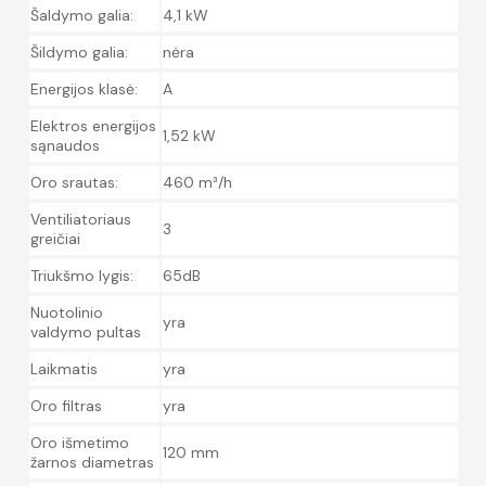
Šaldymo galia:
4,1 kW
Šildymo galia:
nėra
Energijos klasė:
A
Elektros energijos
1,52 kW
sąnaudos
Oro srautas:
460 m³/h
Ventiliatoriaus
3
greičiai
Triukšmo lygis:
65dB
Nuotolinio
yra
valdymo pultas
Laikmatis
yra
Oro filtras
yra
Oro išmetimo
120 mm
žarnos diametras