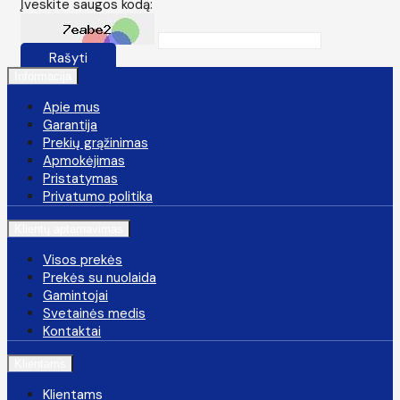
Įveskite saugos kodą:
Rašyti
Informacija
Apie mus
Garantija
Prekių grąžinimas
Apmokėjimas
Pristatymas
Privatumo politika
Klientų aptarnavimas
Visos prekės
Prekės su nuolaida
Gamintojai
Svetainės medis
Kontaktai
Klientams
Klientams