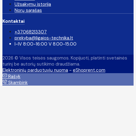
Užsakymų istorija
Norų sąrašas
Kontaktai
+37068213307
prekyba@ligajos-technika.lt
I-IV 8:00-16:00 V 8.00-15.00
2026 © Visos teisės saugomos. Kopijuoti, platinti svetainės
turinį be autorių sutikimo draudžiama.
Elektroninių parduotuvių nuoma
-
eShoprent.com
Rašyk
Skambink