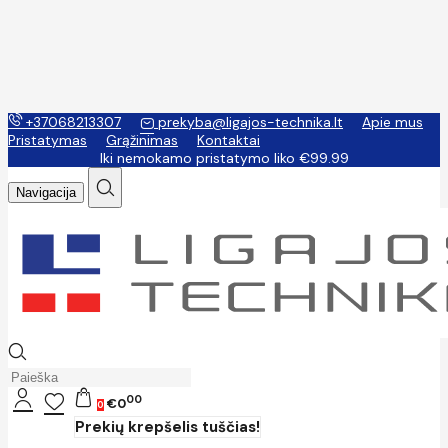
+37068213307
prekyba@ligajos-technika.lt
Apie mus
Pristatymas
Grąžinimas
Kontaktai
Iki nemokamo pristatymo liko €99.99
Navigacija
00
€0
0
Prekių krepšelis tuščias!