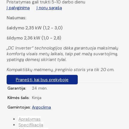
Pristatymas gali trukti 5-10 darbo dienu
Į palyginimą
Į norų sąrašą
Našumas:
šaldymo 2,35 kW (1,2 - 3,0)
šildymo 2,36 kW (1,0 - 2,8)
„DC Inverter“ technologijos dėka garantuoja maksimalų
komfortą visais metų laikais, taip pat mažą suvartojimą,
ypatingą dėmesį skiriant tylai.
Kompaktiškų matmenų, įrenginio storis yra tik 20 cm.
Pranešti, kai bus prekyboje
Garantija:
24 mėn.
Kilmės šalis:
Kinija
Gamintojas:
Argoclima
Aprašymas
Specifikacija