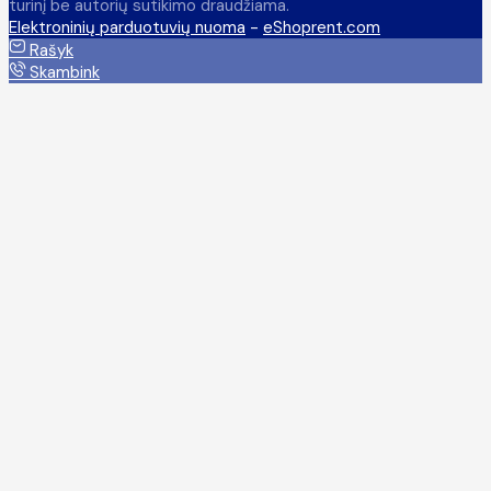
turinį be autorių sutikimo draudžiama.
Elektroninių parduotuvių nuoma
-
eShoprent.com
Rašyk
Skambink