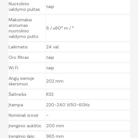
Nuotolinio
taip
valdymo pultas
Maksimalus
atstumas
8 / ±80° m / °
nuotolinio
valdymo pulto:
Laikmatis
24 val.
Oro filtras
taip
Wi Fi
taip
Angų sienoje
202 mm
skersmuo
Šaltnešis
R32
Įtampa
220-240 V/50-60Hz
Nominali srovė
-
Įrenginio aukštis:
200 mm
Įrenginio ilgis:
965 mm