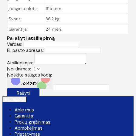
Įrenginio plotis:
615 mm
Svoris:
36.2 kg
Garantija:
24 mėn.
Parašyti atsiliepimą
Vardas:
El. pašto adresas:
Atsiliepimas:
Įvertinimas:
Įveskite saugos kodą:
Rašyti
Informacija
Apie mus
Garantija
Prekių grąžinimas
Apmokėjimas
Pristatymas