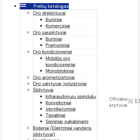
Prekių katalogas
Oro drėkintuvai
Buitiniai
Komerciniai
Oro sausintuvai
Buitiniai
Pramoniniai
Oro kondicionieriai
Mobilūs oro
kondicionieriai
Monoblokiniai
Oro aromatizatoriai
Oro valytuvai, jonizatoriai
Šildytuvai
Infraraudonųjų spindulių
Oficialus
Konvekciniai
atstovai
Ventiliatoriniai
Tepaliniai
Sieniniai, pakabinami
Boileriai (Elektriniai vandens
šildytuvai)