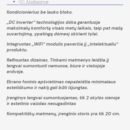
(0) Atsiliepimai
Kondicionierius be lauko bloko.
„DC Inverter“ technologijos dėka garantuoja
maksimalų komfortą visais metų laikais, taip pat mažą
suvartojimą, ypatingą dėmesį skiriant tylai.
Integruotas „WiFi“ modulis paverčia jį „intelektualiu“
produktu.
Rafinuotas dizainas. Tinkami matmenys leidžia jį
lengvai sumontuoti namuose, biure ir viešojoje
erdvėje.
Ekrano foninis apšvietimas nepažeidžia minimalaus
estetiškumo ir naktį gali būti išjungtas.
Įrenginys lengvai sumontuojamas, tik 2 skylės sienoje
ir estetinis vaizdas nesugadintas
Kompaktiškų matmenų, įrenginio storis yra tik 20 cm.