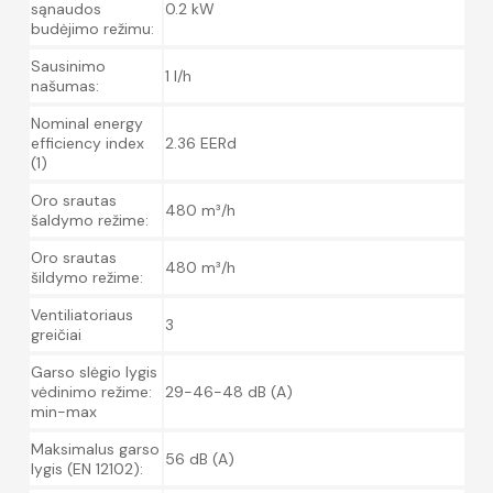
sąnaudos
0.2 kW
budėjimo režimu:
Sausinimo
1 l/h
našumas:
Nominal energy
efficiency index
2.36 EERd
(1)
Oro srautas
480 m³/h
šaldymo režime:
Oro srautas
480 m³/h
šildymo režime:
Ventiliatoriaus
3
greičiai
Garso slėgio lygis
vėdinimo režime:
29-46-48 dB (A)
min-max
Maksimalus garso
56 dB (A)
lygis (EN 12102):