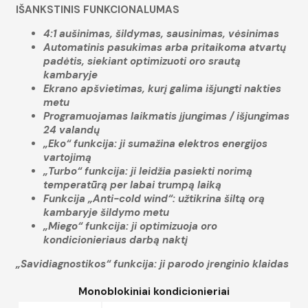
IŠANKSTINIS FUNKCIONALUMAS
4:1 aušinimas, šildymas, sausinimas, vėsinimas
Automatinis pasukimas arba pritaikoma atvartų
padėtis, siekiant optimizuoti oro srautą
kambaryje
Ekrano apšvietimas, kurį galima išjungti nakties
metu
Programuojamas laikmatis įjungimas / išjungimas
24 valandų
„Eko“ funkcija: ji sumažina elektros energijos
vartojimą
„Turbo“ funkcija: ji leidžia pasiekti norimą
temperatūrą per labai trumpą laiką
Funkcija „Anti-cold wind“: užtikrina šiltą orą
kambaryje šildymo metu
„Miego“ funkcija: ji optimizuoja oro
kondicionieriaus darbą naktį
„Savidiagnostikos“ funkcija: ji parodo įrenginio klaidas
Monoblokiniai kondicionieriai