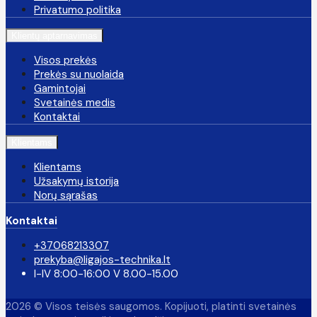
Privatumo politika
Klientų aptarnavimas
Visos prekės
Prekės su nuolaida
Gamintojai
Svetainės medis
Kontaktai
Klientams
Klientams
Užsakymų istorija
Norų sąrašas
Kontaktai
+37068213307
prekyba@ligajos-technika.lt
I-IV 8:00-16:00 V 8.00-15.00
2026 © Visos teisės saugomos. Kopijuoti, platinti svetainės