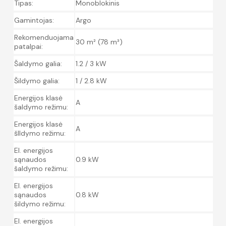
Tipas:
Monoblokinis
Gamintojas:
Argo
Rekomenduojama
30 m² (78 m³)
patalpai:
Šaldymo galia:
1.2 / 3 kW
Šildymo galia:
1 / 2.8 kW
Energijos klasė
A
šaldymo režimu:
Energijos klasė
A
šIldymo režimu:
El. energijos
sąnaudos
0.9 kW
šaldymo režimu:
El. energijos
sąnaudos
0.8 kW
šildymo režimu:
El. energijos