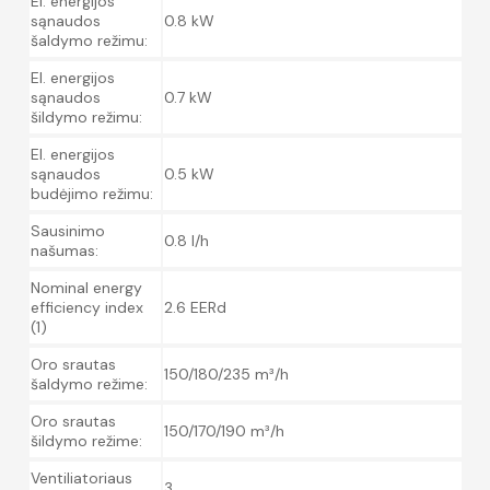
El. energijos
sąnaudos
0.8 kW
šaldymo režimu:
El. energijos
sąnaudos
0.7 kW
šildymo režimu:
El. energijos
sąnaudos
0.5 kW
budėjimo režimu:
Sausinimo
0.8 l/h
našumas:
Nominal energy
efficiency index
2.6 EERd
(1)
Oro srautas
150/180/235 m³/h
šaldymo režime:
Oro srautas
150/170/190 m³/h
šildymo režime:
Ventiliatoriaus
3