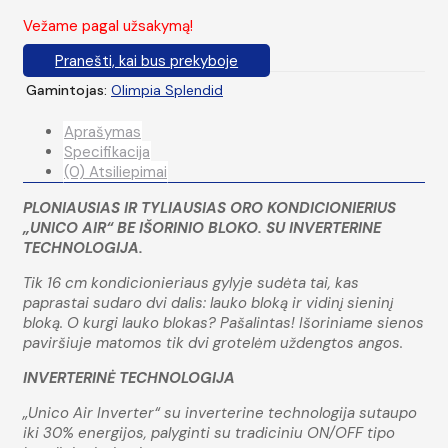
Vežame pagal užsakymą!
Pranešti, kai bus prekyboje
Gamintojas:
Olimpia Splendid
Aprašymas
Specifikacija
(0) Atsiliepimai
PLONIAUSIAS IR TYLIAUSIAS ORO KONDICIONIERIUS
„UNICO AIR“ BE IŠORINIO BLOKO. SU INVERTERINE
TECHNOLOGIJA.
Tik 16 cm kondicionieriaus gylyje sudėta tai, kas
paprastai sudaro dvi dalis: lauko bloką ir vidinį sieninį
bloką. O kurgi lauko blokas? Pašalintas! Išoriniame sienos
paviršiuje matomos tik dvi grotelėm uždengtos angos.
INVERTERINĖ TECHNOLOGIJA
„Unico Air Inverter“ su inverterine technologija sutaupo
iki 30% energijos, palyginti su tradiciniu ON/OFF tipo