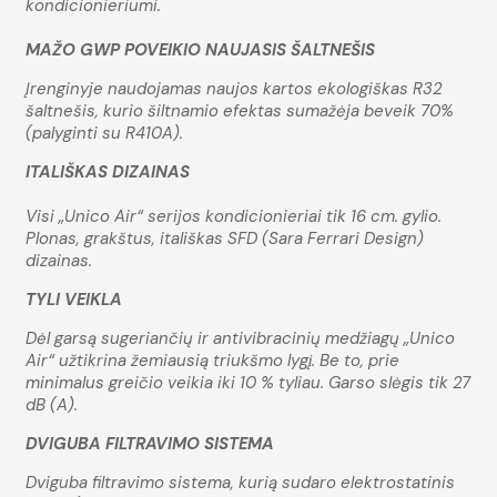
kondicionieriumi.
MAŽO GWP POVEIKIO NAUJASIS ŠALTNEŠIS
Įrenginyje naudojamas naujos kartos ekologiškas R32
šaltnešis, kurio šiltnamio efektas sumažėja beveik 70%
(palyginti su R410A).
ITALIŠKAS DIZAINAS
Visi „Unico Air“ serijos kondicionieriai tik 16 cm. gylio.
Plonas, grakštus, itališkas SFD (Sara Ferrari Design)
dizainas.
TYLI VEIKLA
Dėl garsą sugeriančių ir antivibracinių medžiagų „Unico
Air“ užtikrina žemiausią triukšmo lygį. Be to, prie
minimalus greičio veikia iki 10 % tyliau. Garso slėgis tik 27
dB (A).
DVIGUBA FILTRAVIMO SISTEMA
Dviguba filtravimo sistema, kurią sudaro elektrostatinis