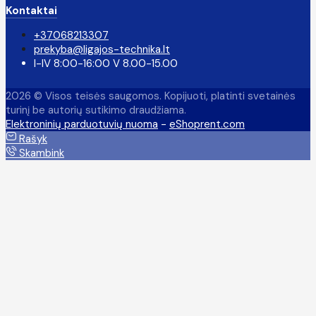
Kontaktai
+37068213307
prekyba@ligajos-technika.lt
I-IV 8:00-16:00 V 8.00-15.00
2026 © Visos teisės saugomos. Kopijuoti, platinti svetainės
turinį be autorių sutikimo draudžiama.
Elektroninių parduotuvių nuoma
-
eShoprent.com
Rašyk
Skambink