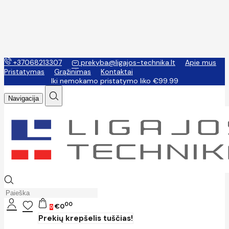
+37068213307
prekyba@ligajos-technika.lt
Apie mus
Pristatymas
Grąžinimas
Kontaktai
Iki nemokamo pristatymo liko €99.99
Navigacija
00
€0
0
Prekių krepšelis tuščias!