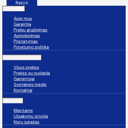
Rašyti
Informacija
Apie mus
Garantija
Prekių grąžinimas
Apmokėjimas
Pristatymas
Privatumo politika
Klientų aptarnavimas
Visos prekės
Prekės su nuolaida
Gamintojai
Svetainės medis
Kontaktai
Klientams
Klientams
Užsakymų istorija
Norų sąrašas