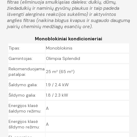
filtras (eliminuoja smulkiąsias daleles: dulkių, dūmų,
žiedadulkių ir naminių gyvūnų plaukus ir taip padeda
išvengti alerginės reakcijos sukėlimo) ir aktyvintos
anglies filtras (naikina blogus kvapus ir sugaudo daugumą
įvairių cheminių medžiagų esančių ore).
Monoblokiniai kondicionieriai
Tipas:
Monoblokinis
Gamintojas:
Olimpia Splendid
Rekomenduojama
25 m² (65 m³)
patalpai:
Šaldymo galia:
1.9 / 2.4 kW
Šildymo galia:
1.8 / 2.3 kW
Energijos klasė
A
šaldymo režimu:
Energijos klasė
A
šIldymo režimu: