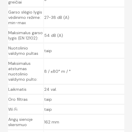
greičiai
Garso slėgio lygis
vėdinimo režime:
27-38 dB (A)
min-max
Maksimalus garso
54 dB (A)
lygis (EN 12102):
Nuotolinio
taip
valdymo pultas
Maksimalus
atstumas
8 / ±80° m / °
nuotolinio
valdymo pulto:
Laikmatis
24 val.
Oro filtras
taip
Wi Fi
taip
Angų sienoje
162 mm
skersmuo