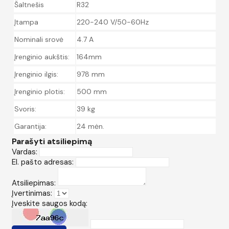
Šaltnešis
R32
Įtampa
220-240 V/50-60Hz
Nominali srovė
4.7 A
Įrenginio aukštis:
164mm
Įrenginio ilgis:
978 mm
Įrenginio plotis:
500 mm
Svoris:
39 kg
Garantija:
24 mėn.
Parašyti atsiliepimą
Vardas:
El. pašto adresas:
Atsiliepimas:
Įvertinimas:
Įveskite saugos kodą: