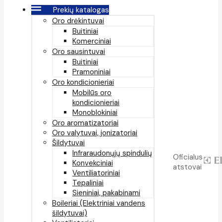
Prekių katalogas
Oro drėkintuvai
Buitiniai
Komerciniai
Oro sausintuvai
Buitiniai
Pramoniniai
Oro kondicionieriai
Mobilūs oro
kondicionieriai
Monoblokiniai
Oro aromatizatoriai
Oro valytuvai, jonizatoriai
Šildytuvai
Infraraudonųjų spindulių
Oficialus
Konvekciniai
atstovai
Ventiliatoriniai
Tepaliniai
Sieniniai, pakabinami
Boileriai (Elektriniai vandens
šildytuvai)