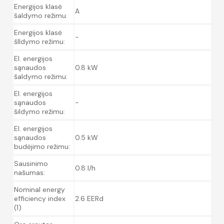
Energijos klasė
A
šaldymo režimu:
Energijos klasė
-
šIldymo režimu:
El. energijos
sąnaudos
0.8 kW
šaldymo režimu:
El. energijos
sąnaudos
-
šildymo režimu:
El. energijos
sąnaudos
0.5 kW
budėjimo režimu:
Sausinimo
0.8 l/h
našumas:
Nominal energy
efficiency index
2.6 EERd
(1)