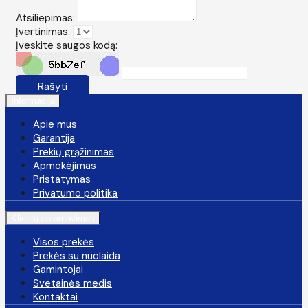
Atsiliepimas:
Įvertinimas:
Įveskite saugos kodą:
Rašyti
Informacija
Apie mus
Garantija
Prekių grąžinimas
Apmokėjimas
Pristatymas
Privatumo politika
Klientų aptarnavimas
Visos prekės
Prekės su nuolaida
Gamintojai
Svetainės medis
Kontaktai