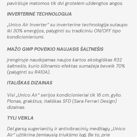
paviršiuje matomos tik dvi grotelėm uždengtos angos.
INVERTERINĖ TECHNOLOGIJA
„Unico Air Inverter“ su inverterine technologija sutaupo
iki 30% energijos, palyginti su tradiciniu ON/OFF tipo
kondicionieriumi.
MAŽO GWP POVEIKIO NAUJASIS ŠALTNEŠIS
Įrenginyje naudojamas naujos kartos ekologiškas R32
šaltnešis, kurio šiltnamio efektas sumažėja beveik 70%
(palyginti su R410A).
ITALIŠKAS DIZAINAS
Visi „Unico Air“ serijos kondicionieriai tik 16 cm. gylio.
Plonas, grakštus, itališkas SFD (Sara Ferrari Design)
dizainas.
TYLI VEIKLA
Dėl garsą sugeriančių ir antivibracinių medžiagų „Unico
Air“ užtikrina žemiausią triukšmo lygį. Be to, prie