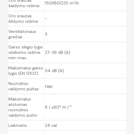
Oro srautas
150/180/235 m³/h
šaldymo režime:
Oro srautas
-
šildymo režime:
Ventiliatoriaus
3
greičiai
Garso slėgio lygis
vėdinimo režime:
27-38 dB (A)
min-max
Maksimalus garso
54 dB (A)
lygis (EN 12102):
Nuotolinio
taip
valdymo pultas
Maksimalus
atstumas
8 / ±80° m / °
nuotolinio
valdymo pulto:
Laikmatis
24 val.