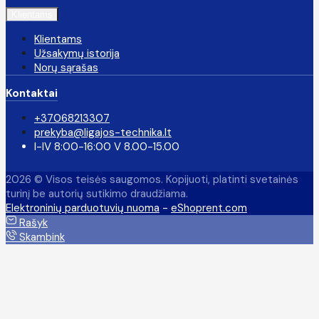
Klientams
Klientams
Užsakymų istorija
Norų sąrašas
Kontaktai
+37068213307
prekyba@ligajos-technika.lt
I-IV 8:00-16:00 V 8.00-15.00
2026 © Visos teisės saugomos. Kopijuoti, platinti svetainės
turinį be autorių sutikimo draudžiama.
Elektroninių parduotuvių nuoma
-
eShoprent.com
Rašyk
Skambink