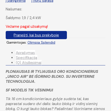
Į palyginimą
Į norų sąrašą
Našumas:
Šaldymo: 1,9 / 2,4 kW
Vežame pagal užsakymą!
Pranešti, kai bus prekyboje
Gamintojas:
Olimpia Splendid
Aprašymas
Specifikacija
(0) Atsiliepimai
PLONIAUSIAS IR TYLIAUSIAS ORO KONDICIONIERIUS
„UNICO AIR“ BE IŠORINIO BLOKO. SU INVERTERINE
TECHNOLOGIJA.
SF MODELIS TIK VĖSINIMUI
Tik 16 cm kondicionieriaus gylyje sudėta tai, kas
paprastai sudaro dvi dalis: lauko bloką ir vidinį sieninį
bloką. O kurgi lauko blokas? Pašalintas! Išoriniame sienos