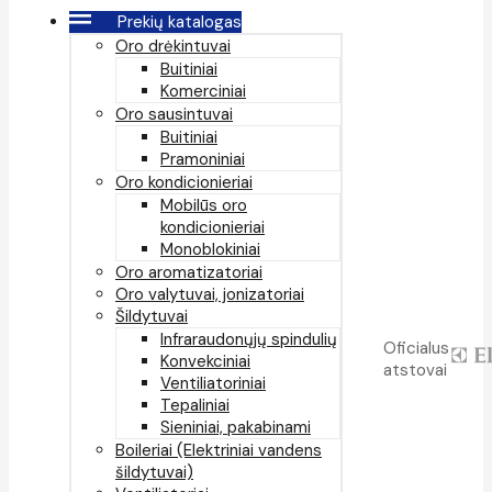
Prekių katalogas
Oro drėkintuvai
Buitiniai
Komerciniai
Oro sausintuvai
Buitiniai
Pramoniniai
Oro kondicionieriai
Mobilūs oro
kondicionieriai
Monoblokiniai
Oro aromatizatoriai
Oro valytuvai, jonizatoriai
Šildytuvai
Infraraudonųjų spindulių
Oficialus
Konvekciniai
atstovai
Ventiliatoriniai
Tepaliniai
Sieniniai, pakabinami
Boileriai (Elektriniai vandens
šildytuvai)