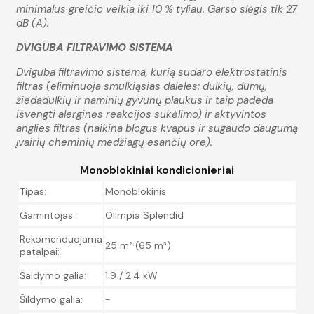
minimalus greičio veikia iki 10 % tyliau. Garso slėgis tik 27
dB (A).
DVIGUBA FILTRAVIMO SISTEMA
Dviguba filtravimo sistema, kurią sudaro elektrostatinis
filtras (eliminuoja smulkiąsias daleles: dulkių, dūmų,
žiedadulkių ir naminių gyvūnų plaukus ir taip padeda
išvengti alerginės reakcijos sukėlimo) ir aktyvintos
anglies filtras (naikina blogus kvapus ir sugaudo daugumą
įvairių cheminių medžiagų esančių ore).
Monoblokiniai kondicionieriai
Tipas:
Monoblokinis
Gamintojas:
Olimpia Splendid
Rekomenduojama
25 m² (65 m³)
patalpai:
Šaldymo galia:
1.9 / 2.4 kW
Šildymo galia:
-