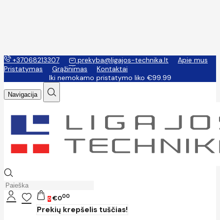
+37068213307
prekyba@ligajos-technika.lt
Apie mus
Pristatymas
Grąžinimas
Kontaktai
Iki nemokamo pristatymo liko €99.99
Navigacija
00
€0
0
Prekių krepšelis tuščias!