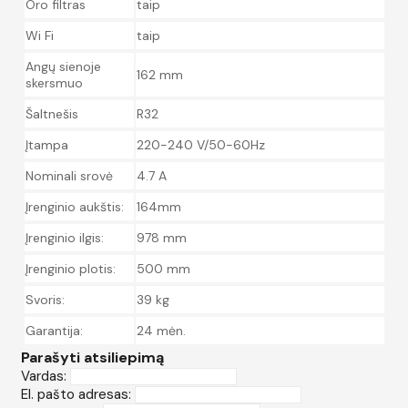
Oro filtras
taip
Wi Fi
taip
Angų sienoje
162 mm
skersmuo
Šaltnešis
R32
Įtampa
220-240 V/50-60Hz
Nominali srovė
4.7 A
Įrenginio aukštis:
164mm
Įrenginio ilgis:
978 mm
Įrenginio plotis:
500 mm
Svoris:
39 kg
Garantija:
24 mėn.
Parašyti atsiliepimą
Vardas:
El. pašto adresas: