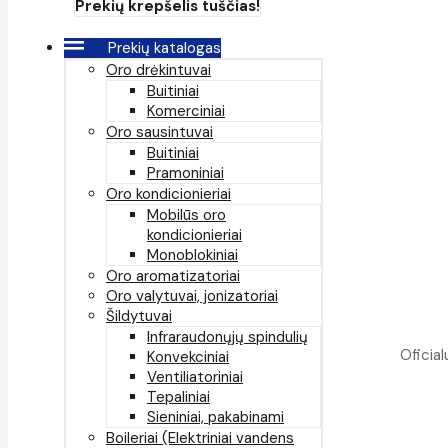
Prekių krepšelis tuščias!
Prekių katalogas
Oro drėkintuvai
Buitiniai
Komerciniai
Oro sausintuvai
Buitiniai
Pramoniniai
Oro kondicionieriai
Mobilūs oro
kondicionieriai
Monoblokiniai
Oro aromatizatoriai
Oro valytuvai, jonizatoriai
Šildytuvai
Infraraudonųjų spindulių
Oficial
Konvekciniai
Ventiliatoriniai
Tepaliniai
Sieniniai, pakabinami
Boileriai (Elektriniai vandens