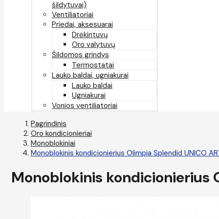
šildytuvai)
Ventiliatoriai
Priedai, aksesuarai
Drėkintuvų
Oro valytuvų
Šildomos grindys
Termostatai
Lauko baldai, ugniakurai
Lauko baldai
Ugniakurai
Vonios ventiliatoriai
Pagrindinis
Oro kondicionieriai
Monoblokiniai
Monoblokinis kondicionierius Olimpia Splendid UNICO AR
Monoblokinis kondicionierius