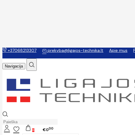
+37068213307
prekyba@ligajos-technika.lt
Apie mus
Navigacija
00
€0
0