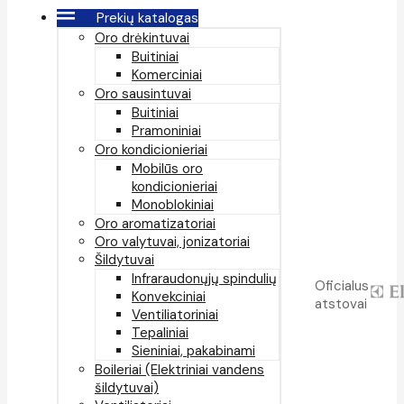
Prekių katalogas
Oro drėkintuvai
Buitiniai
Komerciniai
Oro sausintuvai
Buitiniai
Pramoniniai
Oro kondicionieriai
Mobilūs oro
kondicionieriai
Monoblokiniai
Oro aromatizatoriai
Oro valytuvai, jonizatoriai
Šildytuvai
Infraraudonųjų spindulių
Oficialus
Konvekciniai
atstovai
Ventiliatoriniai
Tepaliniai
Sieniniai, pakabinami
Boileriai (Elektriniai vandens
šildytuvai)