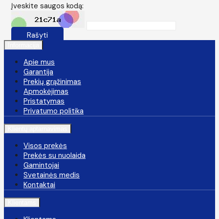
Įveskite saugos kodą:
Rašyti
Informacija
Apie mus
Garantija
Prekių grąžinimas
Apmokėjimas
Pristatymas
Privatumo politika
Klientų aptarnavimas
Visos prekės
Prekės su nuolaida
Gamintojai
Svetainės medis
Kontaktai
Klientams