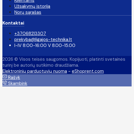
Klientams
Užsakymų istorija
Norų sąrašas
Kontaktai
+37068213307
prekyba@ligajos-technika.lt
I-IV 8:00-16:00 V 8.00-15.00
2026 © Visos teisės saugomos. Kopijuoti, platinti svetainės
turinį be autorių sutikimo draudžiama.
Elektroninių parduotuvių nuoma
-
eShoprent.com
Rašyk
Skambink