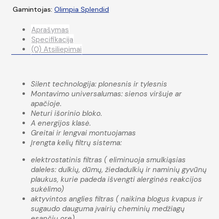
Gamintojas:
Olimpia Splendid
Aprašymas
Specifikacija
(0) Atsiliepimai
Silent technologija: plonesnis ir tylesnis
Montavimo universalumas: sienos viršuje ar
apačioje.
Neturi išorinio bloko.
A energijos klasė.
Greitai ir lengvai montuojamas
Įrengta kelių filtrų sistema:
elektrostatinis filtras ( eliminuoja smulkiąsias
daleles: dulkių, dūmų, žiedadulkių ir naminių gyvūnų
plaukus, kurie padeda išvengti alerginės reakcijos
sukėlimo)
aktyvintos anglies filtras ( naikina blogus kvapus ir
sugaudo dauguma įvairių cheminių medžiagų
esančių ore).