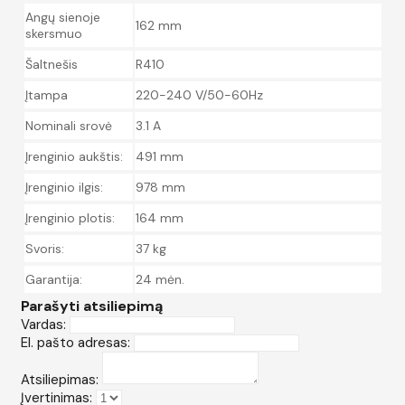
Angų sienoje
162 mm
skersmuo
Šaltnešis
R410
Įtampa
220-240 V/50-60Hz
Nominali srovė
3.1 A
Įrenginio aukštis:
491 mm
Įrenginio ilgis:
978 mm
Įrenginio plotis:
164 mm
Svoris:
37 kg
Garantija:
24 mėn.
Parašyti atsiliepimą
Vardas:
El. pašto adresas:
Atsiliepimas:
Įvertinimas: