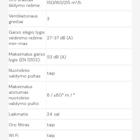
150/180/215 m³/h
šildymo režime:
Ventiliatoriaus
3
greičiai
Garso slėgio lygis
vėdinimo režime:
27-37 dB (A)
min-max
Maksimalus garso
53 dB (A)
lygis (EN 12102):
Nuotolinio
taip
valdymo pultas
Maksimalus
atstumas
8 / ±80° m / °
nuotolinio
valdymo pulto:
Laikmatis
24 val.
Oro filtras
taip
Wi Fi
taip