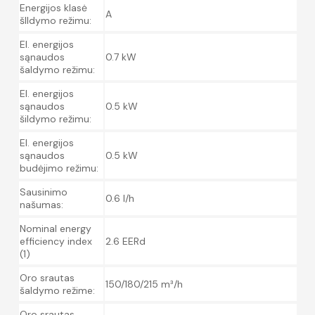
Energijos klasė
A
šIldymo režimu:
El. energijos
sąnaudos
0.7 kW
šaldymo režimu:
El. energijos
sąnaudos
0.5 kW
šildymo režimu:
El. energijos
sąnaudos
0.5 kW
budėjimo režimu:
Sausinimo
0.6 l/h
našumas:
Nominal energy
efficiency index
2.6 EERd
(1)
Oro srautas
150/180/215 m³/h
šaldymo režime:
Oro srautas