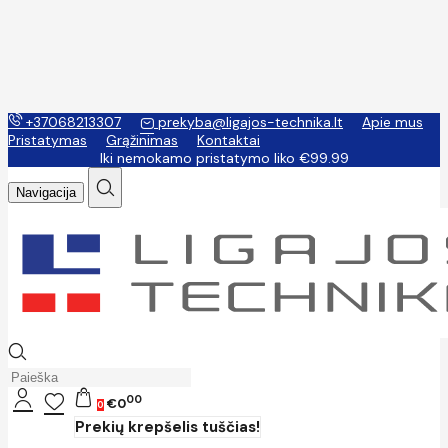
+37068213307
prekyba@ligajos-technika.lt
Apie mus
Pristatymas
Grąžinimas
Kontaktai
Iki nemokamo pristatymo liko €99.99
Navigacija
00
€0
0
Prekių krepšelis tuščias!