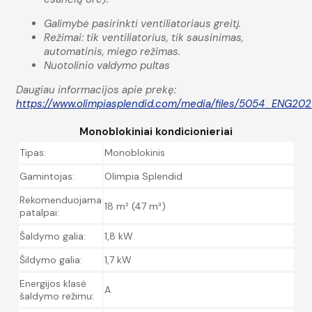
Galimybė pasirinkti ventiliatoriaus greitį.
Režimai: tik ventiliatorius, tik sausinimas,
automatinis, miego režimas.
Nuotolinio valdymo pultas
Daugiau informacijos apie prekę:
https://www.olimpiasplendid.com/media/files/5054_ENG202
Monoblokiniai kondicionieriai
Tipas:
Monoblokinis
Gamintojas:
Olimpia Splendid
Rekomenduojama
18 m² (47 m³)
patalpai:
Šaldymo galia:
1,8 kW
Šildymo galia:
1,7 kW
Energijos klasė
A
šaldymo režimu: