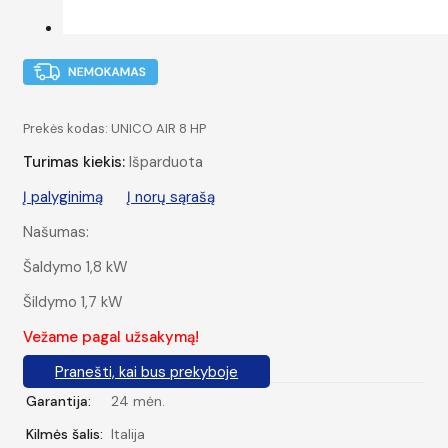
Prekės kodas:
UNICO AIR 8 HP
Turimas kiekis:
Išparduota
Į palyginimą
Į norų sąrašą
Našumas:
Šaldymo 1,8 kW
Šildymo 1,7 kW
Vežame pagal užsakymą!
Pranešti, kai bus prekyboje
Garantija:
24 mėn.
Kilmės šalis:
Italija