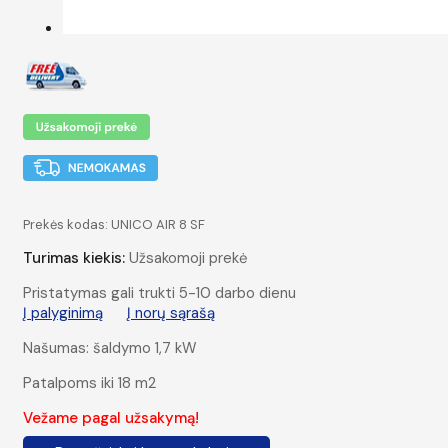
Prekės kodas:
UNICO AIR 8 SF
Turimas kiekis:
Užsakomoji prekė
Pristatymas gali trukti 5-10 darbo dienu
Į palyginimą
Į norų sąrašą
Našumas: šaldymo 1,7 kW
Patalpoms iki 18 m
2
Vežame pagal užsakymą!