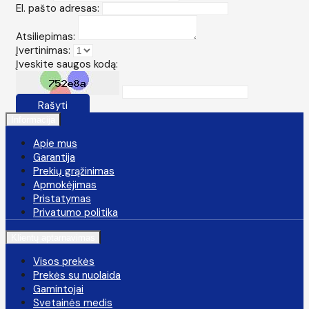
El. pašto adresas:
Atsiliepimas:
Įvertinimas:
Įveskite saugos kodą:
Rašyti
Informacija
Apie mus
Garantija
Prekių grąžinimas
Apmokėjimas
Pristatymas
Privatumo politika
Klientų aptarnavimas
Visos prekės
Prekės su nuolaida
Gamintojai
Svetainės medis