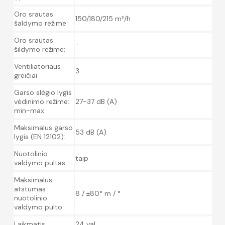
Oro srautas
150/180/215 m³/h
šaldymo režime:
Oro srautas
-
šildymo režime:
Ventiliatoriaus
3
greičiai
Garso slėgio lygis
vėdinimo režime:
27-37 dB (A)
min-max
Maksimalus garso
53 dB (A)
lygis (EN 12102):
Nuotolinio
taip
valdymo pultas
Maksimalus
atstumas
8 / ±80° m / °
nuotolinio
valdymo pulto:
Laikmatis
24 val.