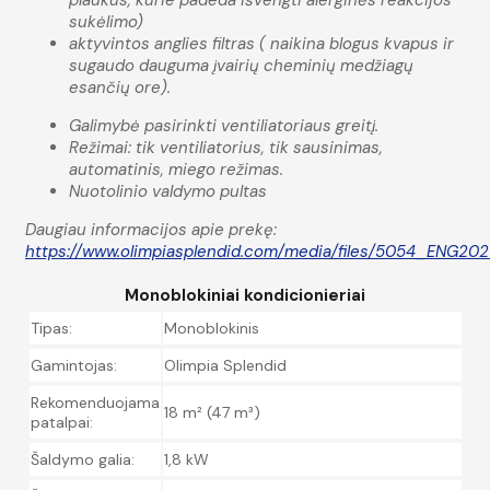
sukėlimo)
aktyvintos anglies filtras ( naikina blogus kvapus ir
sugaudo dauguma įvairių cheminių medžiagų
esančių ore).
Galimybė pasirinkti ventiliatoriaus greitį.
Režimai: tik ventiliatorius, tik sausinimas,
automatinis, miego režimas.
Nuotolinio valdymo pultas
Daugiau informacijos apie prekę:
https://www.olimpiasplendid.com/media/files/5054_ENG202
Monoblokiniai kondicionieriai
Tipas:
Monoblokinis
Gamintojas:
Olimpia Splendid
Rekomenduojama
18 m² (47 m³)
patalpai:
Šaldymo galia:
1,8 kW