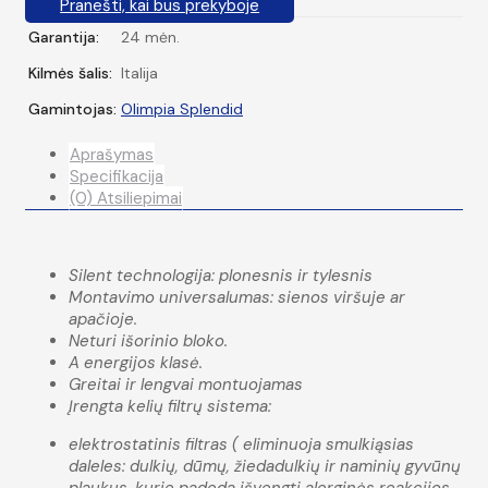
Pranešti, kai bus prekyboje
Garantija:
24 mėn.
Kilmės šalis:
Italija
Gamintojas:
Olimpia Splendid
Aprašymas
Specifikacija
(0) Atsiliepimai
Silent technologija: plonesnis ir tylesnis
Montavimo universalumas: sienos viršuje ar
apačioje.
Neturi išorinio bloko.
A energijos klasė.
Greitai ir lengvai montuojamas
Įrengta kelių filtrų sistema:
elektrostatinis filtras ( eliminuoja smulkiąsias
daleles: dulkių, dūmų, žiedadulkių ir naminių gyvūnų
plaukus, kurie padeda išvengti alerginės reakcijos