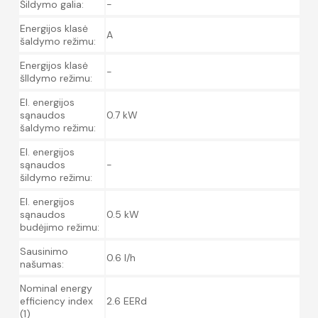
Šildymo galia:
-
Energijos klasė
A
šaldymo režimu:
Energijos klasė
-
šIldymo režimu:
El. energijos
sąnaudos
0.7 kW
šaldymo režimu:
El. energijos
sąnaudos
-
šildymo režimu:
El. energijos
sąnaudos
0.5 kW
budėjimo režimu:
Sausinimo
0.6 l/h
našumas:
Nominal energy
efficiency index
2.6 EERd
(1)