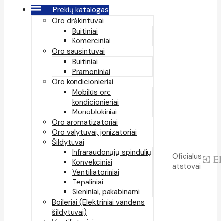
Prekių katalogas
Oro drėkintuvai
Buitiniai
Komerciniai
Oro sausintuvai
Buitiniai
Pramoniniai
Oro kondicionieriai
Mobilūs oro
kondicionieriai
Monoblokiniai
Oro aromatizatoriai
Oro valytuvai, jonizatoriai
Šildytuvai
Infraraudonųjų spindulių
Oficialus
Konvekciniai
atstovai
Ventiliatoriniai
Tepaliniai
Sieniniai, pakabinami
Boileriai (Elektriniai vandens
šildytuvai)