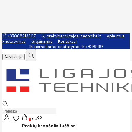
+37068213307
prekyba@ligajos-technika.lt
Apie mus
Pristatymas
Grąžinimas
Kontaktai
Iki nemokamo pristatymo liko €99.99
Navigacija
00
€0
0
Prekių krepšelis tuščias!