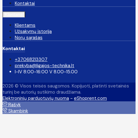
Kontaktai
Klientams
Klientams
Užsakymų istorija
Norų sąrašas
Kontaktai
+37068213307
prekyba@ligajos-technika.lt
I-IV 8:00-16:00 V 8.00-15.00
2026 © Visos teisės saugomos. Kopijuoti, platinti svetainės
turinį be autorių sutikimo draudžiama.
Elektroninių parduotuvių nuoma
-
eShoprent.com
Rašyk
Skambink