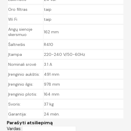
Oro filtras
taip
Wi Fi
taip
Angų sienoje
162 mm
skersmuo
Šaltnešis
R410
Įtampa
220-240 V/50-60Hz
Nominali srovė
3.1 A
Įrenginio aukštis:
491 mm
Įrenginio ilgis:
978 mm
Įrenginio plotis:
164 mm
Svoris:
37 kg
Garantija:
24 mėn.
Parašyti atsiliepimą
Vardas: