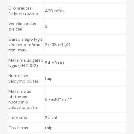
Oro srautas
420 m³/h
šildymo režime:
Ventiliatoriaus
3
greičiai
Garso slėgio lygis
vėdinimo režime:
27-38 dB (A)
min-max
Maksimalus garso
54 dB (A)
lygis (EN 12102):
Nuotolinio
taip
valdymo pultas
Maksimalus
atstumas
8 / ±80° m / °
nuotolinio
valdymo pulto:
Laikmatis
24 val.
Oro filtras
taip