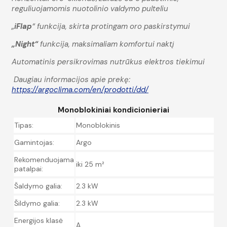
reguliuojamomis nuotolinio valdymo pulteliu
„
iFlap
“ funkcija, skirta protingam oro paskirstymui
„Night“
funkcija, maksimaliam komfortui naktį
Automatinis persikrovimas nutrūkus elektros tiekimui
Daugiau informacijos apie prekę:
https://argoclima.com/en/prodotti/dd/
Monoblokiniai kondicionieriai
Tipas:
Monoblokinis
Gamintojas:
Argo
Rekomenduojama
iki 25 m²
patalpai:
Šaldymo galia:
2.3 kW
Šildymo galia:
2.3 kW
Energijos klasė
A