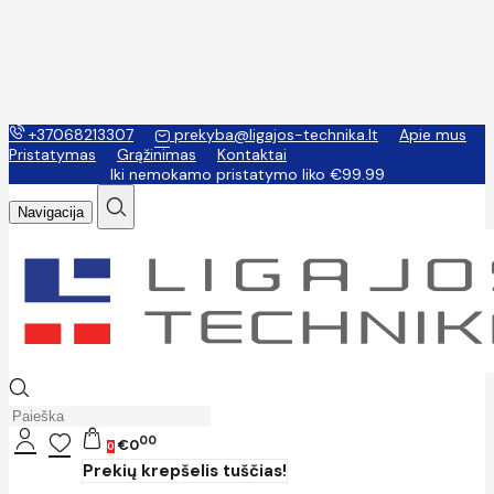
+37068213307
prekyba@ligajos-technika.lt
Apie mus
Pristatymas
Grąžinimas
Kontaktai
Iki nemokamo pristatymo liko €99.99
Navigacija
00
€0
0
Prekių krepšelis tuščias!