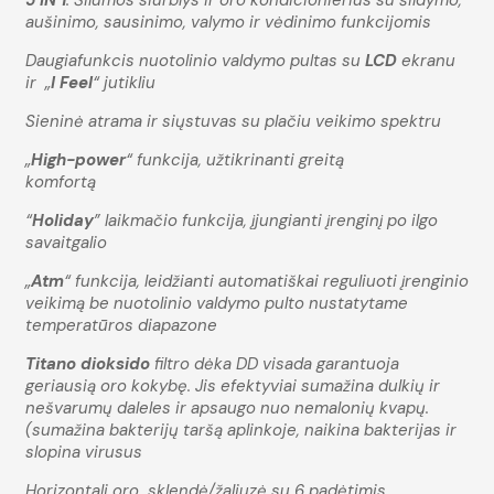
aušinimo, sausinimo, valymo ir vėdinimo funkcijomis
Daugiafunkcis nuotolinio valdymo pultas su
LCD
ekranu
ir „
I Feel
“ jutikliu
Sieninė atrama ir siųstuvas su plačiu veikimo spektru
„
High-power
“
funkcija, užtikrinanti greitą
komfortą
“
Holiday
” laikmačio funkcija, įjungianti įrenginį po ilgo
savaitgalio
„
Atm
“ funkcija, leidžianti automatiškai reguliuoti įrenginio
veikimą be nuotolinio valdymo pulto nustatytame
temperatūros diapazone
Titano dioksido
filtro dėka DD visada garantuoja
geriausią oro kokybę. Jis efektyviai sumažina dulkių ir
nešvarumų daleles ir apsaugo nuo nemalonių kvapų.
(sumažina bakterijų taršą aplinkoje, naikina bakterijas ir
slopina virusus
Horizontali oro sklendė/žaliuzė su 6 padėtimis,