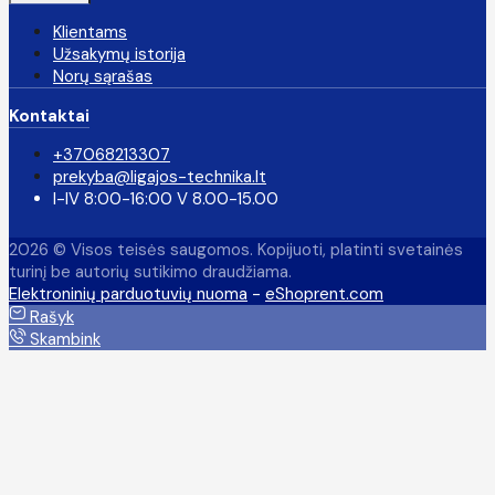
Klientams
Užsakymų istorija
Norų sąrašas
Kontaktai
+37068213307
prekyba@ligajos-technika.lt
I-IV 8:00-16:00 V 8.00-15.00
2026 © Visos teisės saugomos. Kopijuoti, platinti svetainės
turinį be autorių sutikimo draudžiama.
Elektroninių parduotuvių nuoma
-
eShoprent.com
Rašyk
Skambink