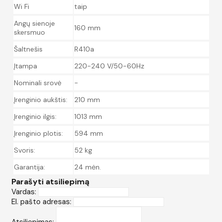
Wi Fi
taip
Angų sienoje
160 mm
skersmuo
Šaltnešis
R410a
Įtampa
220-240 V/50-60Hz
Nominali srovė
-
Įrenginio aukštis:
210 mm
Įrenginio ilgis:
1013 mm
Įrenginio plotis:
594 mm
Svoris:
52 kg
Garantija:
24 mėn.
Parašyti atsiliepimą
Vardas:
El. pašto adresas:
Atsiliepimas: