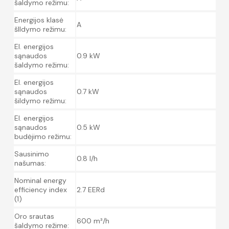
šaldymo režimu:
Energijos klasė
A
šIldymo režimu:
El. energijos
sąnaudos
0.9 kW
šaldymo režimu:
El. energijos
sąnaudos
0.7 kW
šildymo režimu:
El. energijos
sąnaudos
0.5 kW
budėjimo režimu:
Sausinimo
0.8 l/h
našumas:
Nominal energy
efficiency index
2.7 EERd
(1)
Oro srautas
600 m³/h
šaldymo režime: