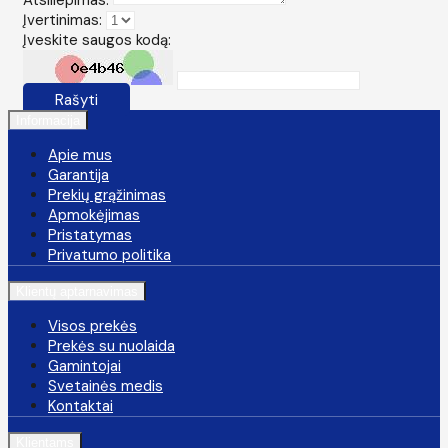
Įvertinimas:
Įveskite saugos kodą:
Rašyti
Informacija
Apie mus
Garantija
Prekių grąžinimas
Apmokėjimas
Pristatymas
Privatumo politika
Klientų aptarnavimas
Visos prekės
Prekės su nuolaida
Gamintojai
Svetainės medis
Kontaktai
Klientams