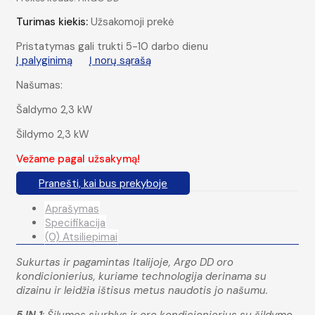
Turimas kiekis:
Užsakomoji prekė
Pristatymas gali trukti 5-10 darbo dienu
Į palyginimą
Į norų sąrašą
Našumas:
Šaldymo 2,3 kW
Šildymo 2,3 kW
Vežame pagal užsakymą!
Pranešti, kai bus prekyboje
Aprašymas
Specifikacija
(0) Atsiliepimai
Sukurtas ir pagamintas Italijoje, Argo DD oro
kondicionierius, kuriame technologija derinama su
dizainu ir leidžia ištisus metus naudotis jo našumu.
5 IN 1
: Šilumos siurblys ir oro kondicionierius su šildymo,