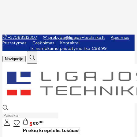
+37068213307
prekyba@ligajos-technika.lt
Apie mus
Pristatymas
Grąžinimas
Kontaktai
Iki nemokamo pristatymo liko €99.99
Navigacija
00
€0
0
Prekių krepšelis tuščias!