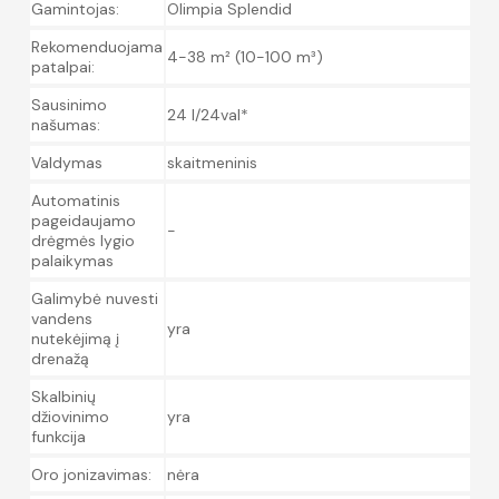
Gamintojas:
Olimpia Splendid
Rekomenduojama
4-38 m² (10-100 m³)
patalpai:
Sausinimo
24 l/24val*
našumas:
Valdymas
skaitmeninis
Automatinis
pageidaujamo
-
drėgmės lygio
palaikymas
Galimybė nuvesti
vandens
yra
nutekėjimą į
drenažą
Skalbinių
džiovinimo
yra
funkcija
Oro jonizavimas:
nėra