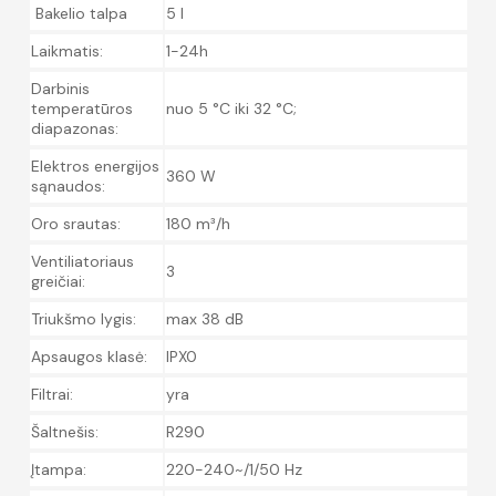
Bakelio talpa
5 l
Laikmatis:
1-24h
Darbinis
temperatūros
nuo 5 °C iki 32 °C;
diapazonas:
Elektros energijos
360 W
sąnaudos:
Oro srautas:
180 m³/h
Ventiliatoriaus
3
greičiai:
Triukšmo lygis:
max 38 dB
Apsaugos klasė:
IPX0
Filtrai:
yra
Šaltnešis:
R290
Įtampa:
220-240~/1/50 Hz