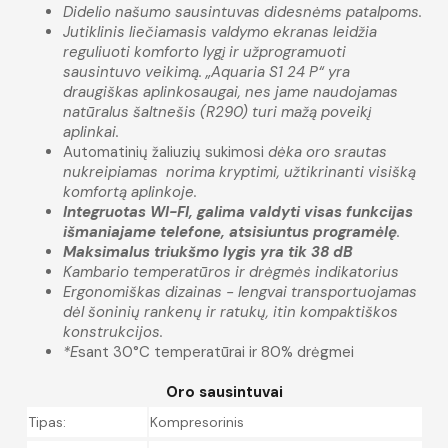
Didelio našumo sausintuvas didesnėms patalpoms.‎
Jutiklinis liečiamasis valdymo ekranas leidžia
reguliuoti komforto lygį ir užprogramuoti
sausintuvo veikimą. „Aquaria S1 24 P“ yra
draugiškas aplinkosaugai, nes jame naudojamas
natūralus šaltnešis (R290) turi mažą poveikį
aplinkai.
Automatinių žaliuzių sukimosi
dėka oro srautas
nukreipiamas norima kryptimi, užtikrinanti visišką
komfortą aplinkoje.
Integruotas WI-FI, galima valdyti visas funkcijas
išmaniajame telefone, atsisiuntus programėlę
.
Maksimalus triukšmo lygis yra tik 38 dB
Kambario temperatūros ir drėgmės indikatorius
Ergonomiškas dizainas - lengvai transportuojamas
dėl šoninių rankenų ir ratukų, itin kompaktiškos
konstrukcijos
.
*E
sant 30°C temperatūrai ir 80% drėgmei
Oro sausintuvai
Tipas:
Kompresorinis