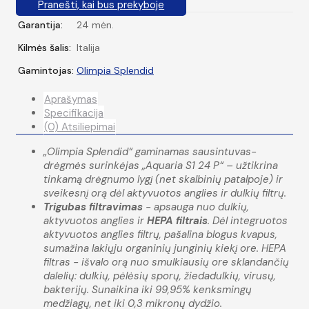
Pranešti, kai bus prekyboje
Garantija:
24 mėn.
Kilmės šalis:
Italija
Gamintojas:
Olimpia Splendid
Aprašymas
Specifikacija
(0) Atsiliepimai
„Olimpia Splendid“ gaminamas sausintuvas-
drėgmės surinkėjas „Aquaria S1 24 P“ – užtikrina
tinkamą drėgnumo lygį (net skalbinių patalpoje) ir
sveikesnį orą dėl aktyvuotos anglies ir dulkių filtrų.
Trigubas filtravimas
- apsauga nuo dulkių,
aktyvuotos anglies ir
HEPA filtrais
. Dėl integruotos
aktyvuotos anglies filtrų, pašalina blogus kvapus,
sumažina lakiųju organinių junginių kiekį ore. HEPA
filtras - išvalo orą nuo smulkiausių ore sklandančių
dalelių: dulkių, pėlėsių sporų, žiedadulkių, virusų,
bakterijų. Sunaikina iki 99,95% kenksmingų
medžiagų, net iki 0,3 mikronų dydžio.