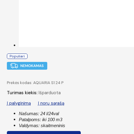
Populiari
Prekės kodas:
AQUARIA S1 24 P
Turimas kiekis:
Išparduota
Į palyginimą
Į norų sąrašą
Našumas: 24 l/24val
Patalpoms: iki 100 m3
Valdymas: skaitmeninis