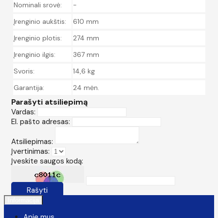
Nominali srovė:
-
Įrenginio aukštis:
610 mm
Įrenginio plotis:
274 mm
Įrenginio ilgis:
367 mm
Svoris:
14,6 kg
Garantija:
24 mėn.
Parašyti atsiliepimą
Vardas:
El. pašto adresas:
Atsiliepimas:
Įvertinimas:
Įveskite saugos kodą:
Rašyti
Informacija
Apie mus