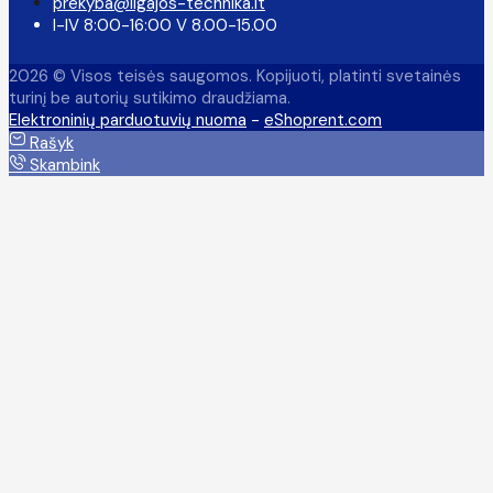
prekyba@ligajos-technika.lt
I-IV 8:00-16:00 V 8.00-15.00
2026 © Visos teisės saugomos. Kopijuoti, platinti svetainės
turinį be autorių sutikimo draudžiama.
Elektroninių parduotuvių nuoma
-
eShoprent.com
Rašyk
Skambink