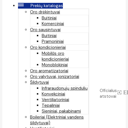
Prekių katalogas
Oro drėkintuvai
Buitiniai
Komerciniai
Oro sausintuvai
Buitiniai
Pramoniniai
Oro kondicionieriai
Mobilūs oro
kondicionieriai
Monoblokiniai
Oro aromatizatoriai
Oro valytuvai, jonizatoriai
Šildytuvai
Infraraudonųjų spindulių
Oficialus
Konvekciniai
atstovai
Ventiliatoriniai
Tepaliniai
Sieniniai, pakabinami
Boileriai (Elektriniai vandens
šildytuvai)