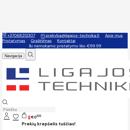
+37068213307
prekyba@ligajos-technika.lt
Apie mus
Pristatymas
Grąžinimas
Kontaktai
Iki nemokamo pristatymo liko €99.99
Navigacija
00
€0
0
Prekių krepšelis tuščias!