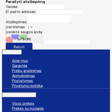
Parašyti atsiliepimą
Vardas:
El. pašto adresas:
Atsiliepimas:
Įvertinimas:
Įveskite saugos kodą:
Rašyti
Informacija
Apie mus
Garantija
Prekių grąžinimas
Apmokėjimas
Pristatymas
Privatumo politika
Klientų aptarnavimas
Visos prekės
Prekės su nuolaida