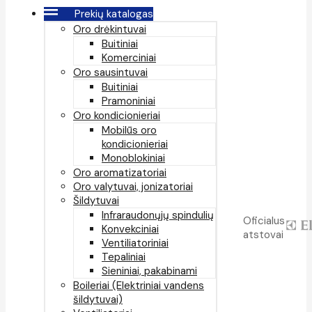
Prekių katalogas
Oro drėkintuvai
Buitiniai
Komerciniai
Oro sausintuvai
Buitiniai
Pramoniniai
Oro kondicionieriai
Mobilūs oro
kondicionieriai
Monoblokiniai
Oro aromatizatoriai
Oro valytuvai, jonizatoriai
Šildytuvai
Infraraudonųjų spindulių
Oficialus
Konvekciniai
atstovai
Ventiliatoriniai
Tepaliniai
Sieniniai, pakabinami
Boileriai (Elektriniai vandens
šildytuvai)