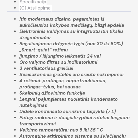
Specifikacija
(0) Atsiliepimai
Itin modernaus dizaino, pagamintas iš
aukščiausios kokybės medžiagų, blizgi apdaila
Elektroninis valdymas su integruotu itin tiksliu
drėgmėmačiu
Reguliuojamas drėgmės lygis (nuo 30 iki 80%)
„Smart-quiet“ režimu
Įjungimo / išjungimo laikmatis 24 val
Oro valymo filtras su indikatoriumi
3 ventiliatoriaus greičiai
Besisukančios grotelės oro srauto nukreipimui
4 režimai: protingas, nepertraukiamas,
protingas-tylus, bei sausas
Skalbinių džiovinimo funkcija
Lengvai pajungiamas nuolatinis kondensato
nutekėjimas
Didelė kondensato surinkimo talpykla (7 L)
Patogi rankena ir daugiakrypčiai ratukai lengvam
transportavimui
Veikimo temperatūra: nuo 5 iki 35 ° C
Automatinė atitirpinimo sistema su šviečiančiu