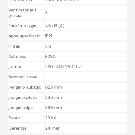
Ventiliatoriaus
3
greičiai:
Triukšmo lygis:
46 dB (A)
Apsaugos klasė:
IP21
Filtrai:
yra
Šaltnešis:
R290
Įtampa:
220-240 V/50 Hz
Nominali srovė:
-
Įrenginio aukštis:
625 mm
Įrenginio plotis:
286 mm
Įrenginio ilgis:
396 mm
Svoris:
23 kg
Garantija:
24 mėn.