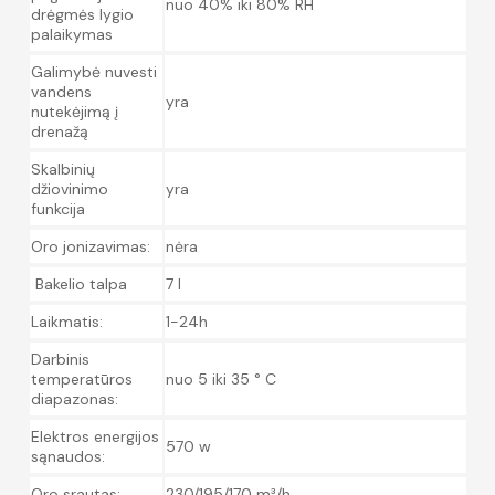
nuo 40% iki 80% RH
drėgmės lygio
palaikymas
Galimybė nuvesti
vandens
yra
nutekėjimą į
drenažą
Skalbinių
džiovinimo
yra
funkcija
Oro jonizavimas:
nėra
Bakelio talpa
7 l
Laikmatis:
1-24h
Darbinis
temperatūros
nuo 5 iki 35 ° C
diapazonas:
Elektros energijos
570 w
sąnaudos:
Oro srautas:
230/195/170 m³/h