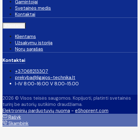
Gamintojai
Svetainės medis
Kontaktai
Klientams
Klientams
Užsakymų istorija
Norų sąrašas
Kontaktai
+37068213307
prekyba@ligajos-technika.lt
I-IV 8:00-16:00 V 8.00-15.00
2026 © Visos teisės saugomos. Kopijuoti, platinti svetainės
turinį be autorių sutikimo draudžiama.
Elektroninių parduotuvių nuoma
-
eShoprent.com
Rašyk
Skambink