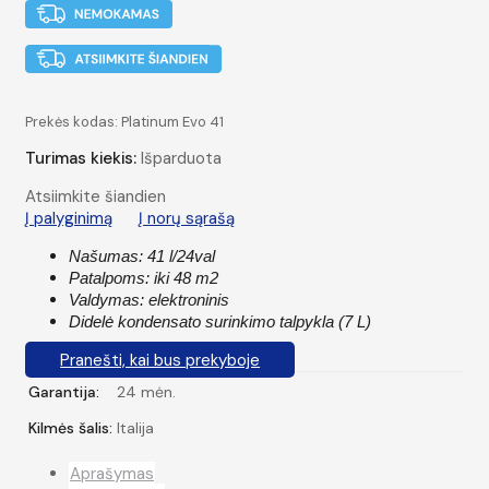
Prekės kodas:
Platinum Evo 41
Turimas kiekis:
Išparduota
Atsiimkite šiandien
Į palyginimą
Į norų sąrašą
Našumas: 41 l/24val
Patalpoms: iki 48 m2
Valdymas: elektroninis
Didelė kondensato surinkimo talpykla (7 L)
Pranešti, kai bus prekyboje
Garantija:
24 mėn.
Kilmės šalis:
Italija
Aprašymas