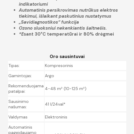
indikatoriumi
Automatinis persikrovimas nutrūkus elektros
tiekimui, išlaikant paskutinius nustatymus
„Savidiagnostikos“ funkcija
Ozono sluoksniui nekenkiantis šaltnešis.
*E
sant 30°C temperatūrai ir 80% drėgmei
Oro sausintuvai
Tipas:
Kompresorinis
Gamintojas:
Argo
Rekomenduojama
4-48 m² (10-125 m³)
patalpai:
Sausinimo
41 l/24val*
našumas:
Valdymas
Elektroninis
Automatinis
pageidaujamo