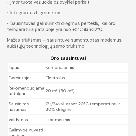
· Įmontuota važiuoklė džiovyklei perkelti.
· Integruotas higrometras.
· Sausintuvas gali surinkti drėgmės perteklių, kai oro
temperatūra patalpoje yra nuo +5°C iki +32°C.
Mažas triukšmas – sausintuve sumontuotas modernus,
aukštųjų technologijų žemo triukšmo
Oro sausintuvai
Tipas:
Kompresorinis
Gamintojas:
Electrolux
Rekomenduojama
20 m² (50 m³)
patalpai:
Sausinimo
12 l/24val. esant 20°C temperatūrai ir
našumas:
80% drėgmei
Valdymas
skaitmeninis
Galimybė nuvesti
vandens