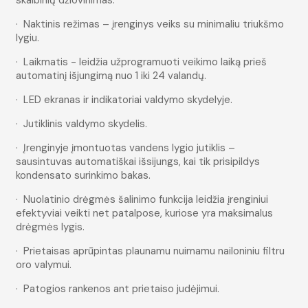
· Naktinis režimas – įrenginys veiks su minimaliu triukšmo
lygiu.
· Laikmatis - leidžia užprogramuoti veikimo laiką prieš
automatinį išjungimą nuo 1 iki 24 valandų.
· LED ekranas ir indikatoriai valdymo skydelyje.
· Jutiklinis valdymo skydelis.
· Įrenginyje įmontuotas vandens lygio jutiklis –
sausintuvas automatiškai išsijungs, kai tik prisipildys
kondensato surinkimo bakas.
· Nuolatinio drėgmės šalinimo funkcija leidžia įrenginiui
efektyviai veikti net patalpose, kuriose yra maksimalus
drėgmės lygis.
· Prietaisas aprūpintas plaunamu nuimamu nailoniniu filtru
oro valymui.
· Patogios rankenos ant prietaiso judėjimui.