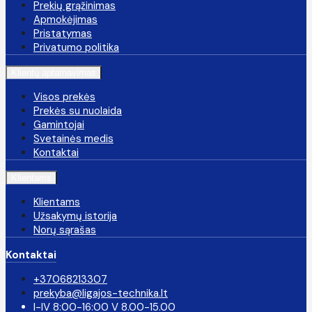
Prekių grąžinimas
Apmokėjimas
Pristatymas
Privatumo politika
Klientų aptarnavimas
Visos prekės
Prekės su nuolaida
Gamintojai
Svetainės medis
Kontaktai
Klientams
Klientams
Užsakymų istorija
Norų sąrašas
Kontaktai
+37068213307
prekyba@ligajos-technika.lt
I-IV 8:00-16:00 V 8.00-15.00