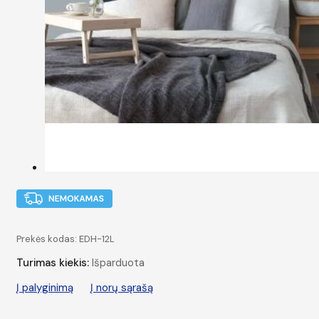
Prekės kodas:
EDH-12L
Turimas kiekis:
Išparduota
Į palyginimą
Į norų sąrašą