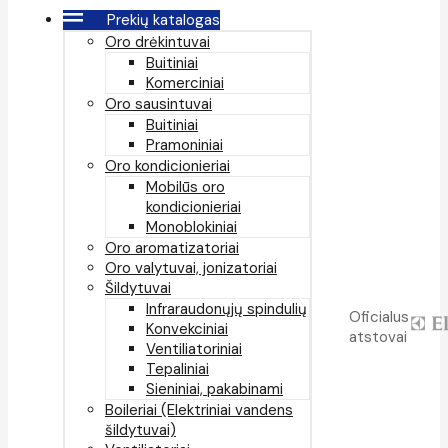
Prekių katalogas
Oro drėkintuvai
Buitiniai
Komerciniai
Oro sausintuvai
Buitiniai
Pramoniniai
Oro kondicionieriai
Mobilūs oro
kondicionieriai
Monoblokiniai
Oro aromatizatoriai
Oro valytuvai, jonizatoriai
Šildytuvai
Infraraudonųjų spindulių
Oficialus
Konvekciniai
atstovai
Ventiliatoriniai
Tepaliniai
Sieniniai, pakabinami
Boileriai (Elektriniai vandens
šildytuvai)