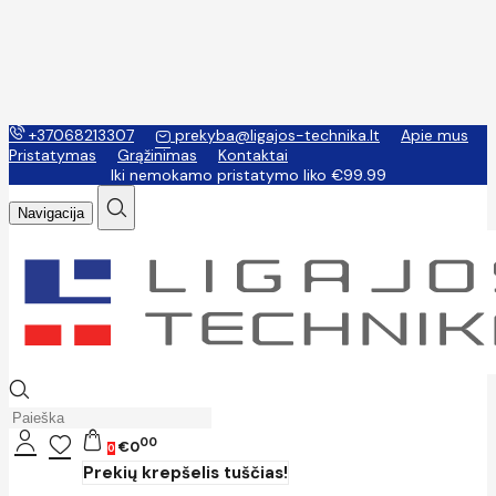
+37068213307
prekyba@ligajos-technika.lt
Apie mus
Pristatymas
Grąžinimas
Kontaktai
Iki nemokamo pristatymo liko €99.99
Navigacija
00
€0
0
Prekių krepšelis tuščias!