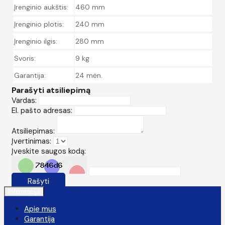
Įrenginio aukštis:
460 mm
Įrenginio plotis:
240 mm
Įrenginio ilgis:
280 mm
Svoris:
9 kg
Garantija:
24 mėn.
Parašyti atsiliepimą
Vardas:
El. pašto adresas:
Atsiliepimas:
Įvertinimas:
Įveskite saugos kodą:
Rašyti
Informacija
Apie mus
Garantija