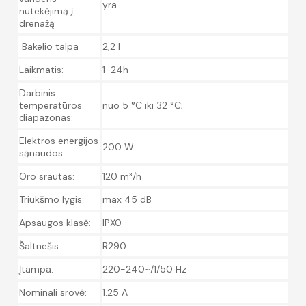
yra
nutekėjimą į
drenažą
Bakelio talpa
2,2 l
Laikmatis:
1-24h
Darbinis
temperatūros
nuo 5 °C iki 32 °C;
diapazonas:
Elektros energijos
200 W
sąnaudos:
Oro srautas:
120 m³/h
Triukšmo lygis:
max 45 dB
Apsaugos klasė:
IPX0
Šaltnešis:
R290
Įtampa:
220-240~/1/50 Hz
Nominali srovė:
1.25 A