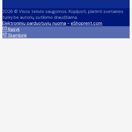
2026 © Visos teisės saugomos. Kopijuoti, platinti svetainės
turinį be autorių sutikimo draudžiama.
Elektroninių parduotuvių nuoma
-
eShoprent.com
Rašyk
Skambink