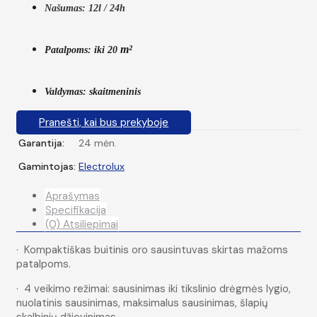
Našumas: 12l / 24h
m²
Patalpoms: iki 20
Valdymas: skaitmeninis
Pranešti, kai bus prekyboje
Garantija:
24 mėn.
Gamintojas:
Electrolux
Aprašymas
Specifikacija
(0) Atsiliepimai
· Kompaktiškas buitinis oro sausintuvas skirtas mažoms
patalpoms.
· 4 veikimo režimai: sausinimas iki tikslinio drėgmės lygio,
nuolatinis sausinimas, maksimalus sausinimas, šlapių
skalbinių džiovinimas.