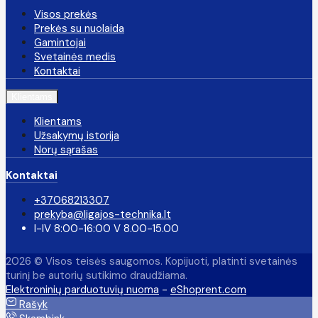
Visos prekės
Prekės su nuolaida
Gamintojai
Svetainės medis
Kontaktai
Klientams
Klientams
Užsakymų istorija
Norų sąrašas
Kontaktai
+37068213307
prekyba@ligajos-technika.lt
I-IV 8:00-16:00 V 8.00-15.00
2026 © Visos teisės saugomos. Kopijuoti, platinti svetainės
turinį be autorių sutikimo draudžiama.
Elektroninių parduotuvių nuoma
-
eShoprent.com
Rašyk