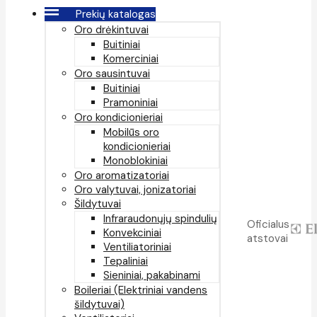
Prekių katalogas
Oro drėkintuvai
Buitiniai
Komerciniai
Oro sausintuvai
Buitiniai
Pramoniniai
Oro kondicionieriai
Mobilūs oro
kondicionieriai
Monoblokiniai
Oro aromatizatoriai
Oro valytuvai, jonizatoriai
Šildytuvai
Infraraudonųjų spindulių
Oficialus
Konvekciniai
atstovai
Ventiliatoriniai
Tepaliniai
Sieniniai, pakabinami
Boileriai (Elektriniai vandens
šildytuvai)