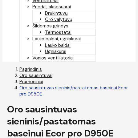
Ventiliatoriai
Priedai, aksesuarai
Drėkintuvų
Oro valytuvų
Šildomos grindys
Termostatai
Lauko baldai, ugniakurai
Lauko baldai
Ugniakurai
Vonios ventiliatoriai
Pagrindinis
Oro sausintuvai
Pramoniniai
Oro sausintuvas sieninis/pastatomas baseinui Ecor
pro D950E
Oro sausintuvas
sieninis/pastatomas
baseinui Ecor pro D950E