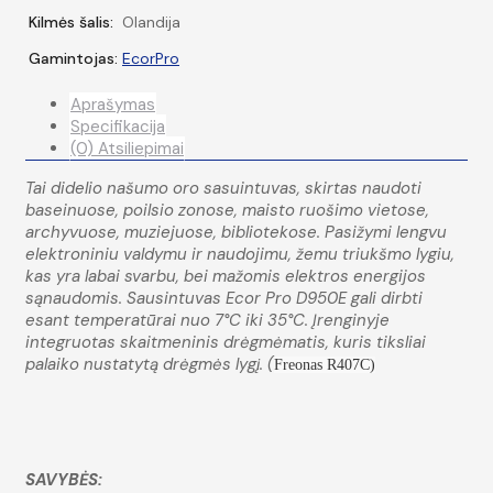
Kilmės šalis:
Olandija
Gamintojas:
EcorPro
Aprašymas
Specifikacija
(0) Atsiliepimai
Tai didelio našumo oro sasuintuvas, skirtas naudoti
baseinuose, poilsio zonose, maisto ruošimo vietose,
archyvuose, muziejuose, bibliotekose. Pasižymi lengvu
elektroniniu valdymu ir naudojimu, žemu triukšmo lygiu,
kas yra labai svarbu, bei mažomis elektros energijos
sąnaudomis. Sausintuvas Ecor Pro D950E gali dirbti
esant temperatūrai nuo 7°C iki 35°C. Įrenginyje
integruotas skaitmeninis drėgmėmatis, kuris tiksliai
palaiko nustatytą drėgmės lygį. (
Freonas R407C)
SAVYBĖS: