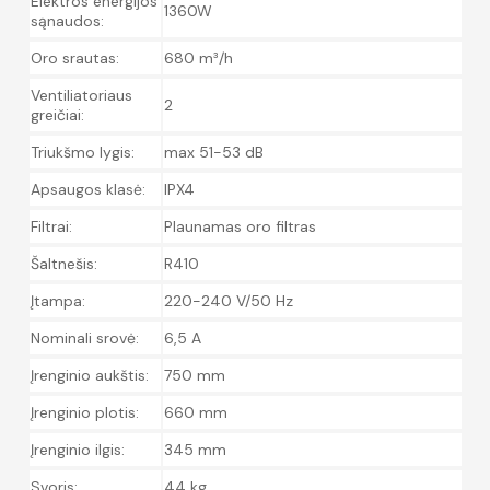
Elektros energijos
1360W
sąnaudos:
Oro srautas:
680 m³/h
Ventiliatoriaus
2
greičiai:
Triukšmo lygis:
max 51-53 dB
Apsaugos klasė:
IPX4
Filtrai:
Plaunamas oro filtras
Šaltnešis:
R410
Įtampa:
220-240 V/50 Hz
Nominali srovė:
6,5 A
Įrenginio aukštis:
750 mm
Įrenginio plotis:
660 mm
Įrenginio ilgis:
345 mm
Svoris:
44 kg