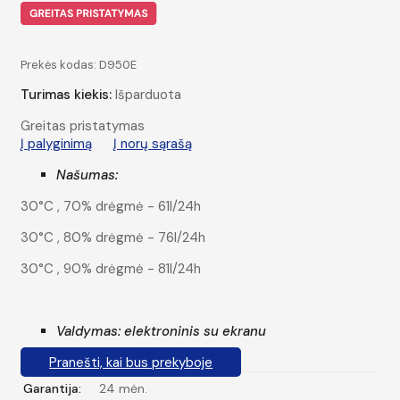
Prekės kodas:
D950E
Turimas kiekis:
Išparduota
Greitas pristatymas
Į palyginimą
Į norų sąrašą
Našumas:
30°C , 70% drėgmė - 61l/24h
30°C , 80% drėgmė - 76l/24h
30°C , 90% drėgmė - 81l/24h
Valdymas: elektroninis su ekranu
Pranešti, kai bus prekyboje
Garantija:
24 mėn.