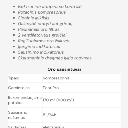
Elektroninė atitipinimo kontrolė
Rotacinis kompresorius
Sieninis laikiklis
Galimybė statyti ant grindų
Plaunamas oro filtras
2 ventiliatoriaus greičiai
Regiliuojamos oro žaliuzės
Įjungimo indikatorius
Sausinimo indikatorius
Skaitmėninis drėgmės lygio rodymas
Oro sausintuvai
Tipas:
Kompresorinis
Gamintojas:
Ecor Pro
Rekomenduojama
170 m² (400 m³)
patalpai:
Sausinimo
81l/24h
našumas:
Valdymas
elektroninis