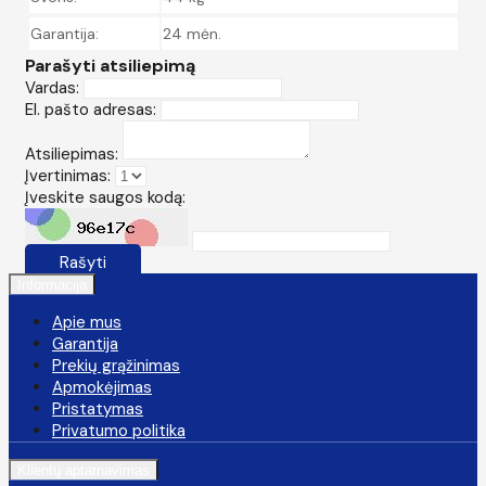
Garantija:
24 mėn.
Parašyti atsiliepimą
Vardas:
El. pašto adresas:
Atsiliepimas:
Įvertinimas:
Įveskite saugos kodą:
Rašyti
Informacija
Apie mus
Garantija
Prekių grąžinimas
Apmokėjimas
Pristatymas
Privatumo politika
Klientų aptarnavimas