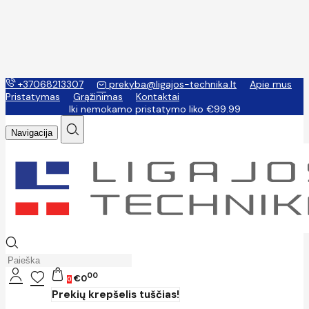
+37068213307
prekyba@ligajos-technika.lt
Apie mus
Pristatymas
Grąžinimas
Kontaktai
Iki nemokamo pristatymo liko €99.99
Navigacija
00
€0
0
Prekių krepšelis tuščias!