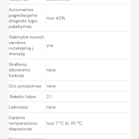
Automatinis
pageidaujamo
nuo 40%
drėgmės lygio
palaikymas
Galimybė nuvesti
vandens
yra
nutekėjimą į
drenažą
Skalbinių
džiovinimo
nėra
funkcija
Oro jonizavimas:
nėra
Bakelio talpa
2 l
Laikmatis:
nėra
Darbinis
temperatūros
nuo 7 °C iki 35 °C;
diapazonas: