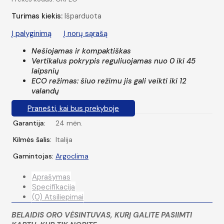
Turimas kiekis:
Išparduota
Į palyginimą
Į norų sąrašą
Nešiojamas ir kompaktiškas
Vertikalus pokrypis reguliuojamas nuo 0 iki 45
laipsnių
ECO režimas: šiuo režimu jis gali veikti iki 12
valandų
Pranešti, kai bus prekyboje
Garantija:
24 mėn.
Kilmės šalis:
Italija
Gamintojas:
Argoclima
Aprašymas
Specifikacija
(0) Atsiliepimai
BELAIDIS ORO VĖSINTUVAS, KURĮ GALITE PASIIMTI