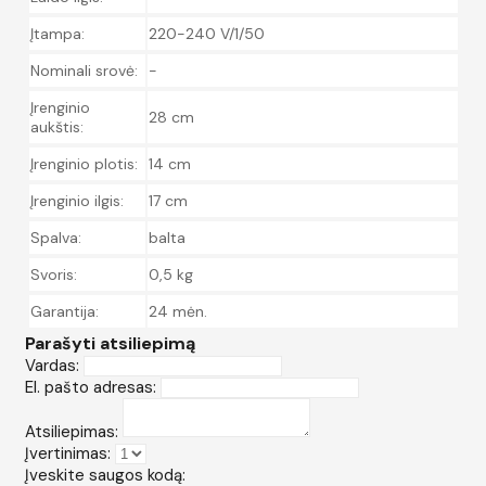
Įtampa:
220-240 V/1/50
Nominali srovė:
-
Įrenginio
28 cm
aukštis:
Įrenginio plotis:
14 cm
Įrenginio ilgis:
17 cm
Spalva:
balta
Svoris:
0,5 kg
Garantija:
24 mėn.
Parašyti atsiliepimą
Vardas:
El. pašto adresas:
Atsiliepimas:
Įvertinimas:
Įveskite saugos kodą: