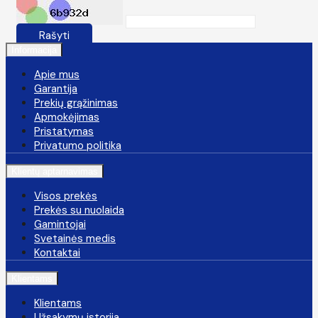
Rašyti
Informacija
Apie mus
Garantija
Prekių grąžinimas
Apmokėjimas
Pristatymas
Privatumo politika
Klientų aptarnavimas
Visos prekės
Prekės su nuolaida
Gamintojai
Svetainės medis
Kontaktai
Klientams
Klientams
Užsakymų istorija