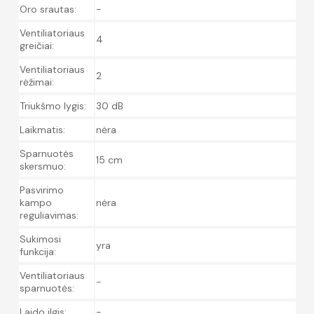
Oro srautas:
-
Ventiliatoriaus
4
greičiai:
Ventiliatoriaus
2
rėžimai:
Triukšmo lygis:
30 dB
Laikmatis:
nėra
Sparnuotės
15 cm
skersmuo:
Pasvirimo
kampo
nėra
reguliavimas:
Sukimosi
yra
funkcija:
Ventiliatoriaus
-
sparnuotės:
Laido ilgis:
-