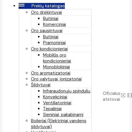
Prekių katalogas
Oro drėkintuvai
Buitiniai
Komerciniai
Oro sausintuvai
Buitiniai
Pramoniniai
Oro kondicionieriai
Mobilūs oro
kondicionieriai
Monoblokiniai
Oro aromatizatoriai
Oro valytuvai, jonizatoriai
Šildytuvai
Infraraudonųjų spindulių
Oficialus
Konvekciniai
atstovai
Ventiliatoriniai
Tepaliniai
Sieniniai, pakabinami
Boileriai (Elektriniai vandens
šildytuvai)