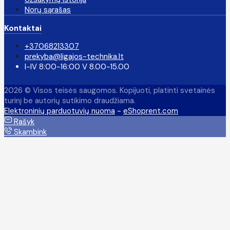
Norų sąrašas
Kontaktai
+37068213307
prekyba@ligajos-technika.lt
I-IV 8:00-16:00 V 8.00-15.00
2026 © Visos teisės saugomos. Kopijuoti, platinti svetainės
turinį be autorių sutikimo draudžiama.
Elektroninių parduotuvių nuoma
-
eShoprent.com
Rašyk
Skambink