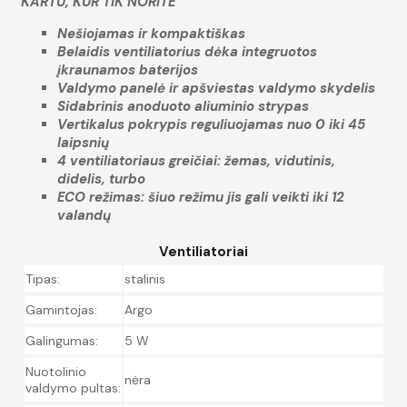
KARTU, KUR TIK NORITE
Nešiojamas ir kompaktiškas
Belaidis ventiliatorius dėka integruotos
įkraunamos baterijos
Valdymo panelė ir apšviestas valdymo skydelis
Sidabrinis anoduoto aliuminio strypas
Vertikalus pokrypis reguliuojamas nuo 0 iki 45
laipsnių
4 ventiliatoriaus greičiai: žemas, vidutinis,
didelis, turbo
ECO režimas: šiuo režimu jis gali veikti iki 12
valandų
Ventiliatoriai
Tipas:
stalinis
Gamintojas:
Argo
Galingumas:
5 W
Nuotolinio
nėra
valdymo pultas: