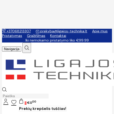
+37068213307
prekyba@ligajos-technika.lt
Apie mus
Pristatymas
Grąžinimas
Kontaktai
Iki nemokamo pristatymo liko €99.99
Navigacija
00
€0
0
Prekių krepšelis tuščias!