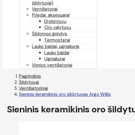
šildytuvai)
Ventiliatoriai
Priedai, aksesuarai
Drėkintuvų
Oro valytuvų
Šildomos grindys
Termostatai
Lauko baldai, ugniakurai
Lauko baldai
Ugniakurai
Vonios ventiliatoriai
Pagrindinis
Šildytuvai
Ventiliatoriniai
Sieninis keramikinis oro šildytuvas Argo Willis
Sieninis keramikinis oro šildyt