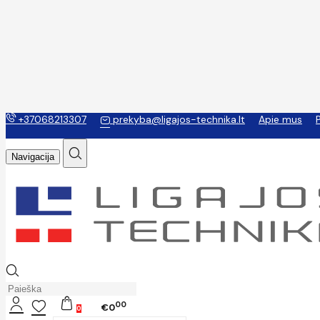
+37068213307
prekyba@ligajos-technika.lt
Apie mus
Navigacija
00
€0
0