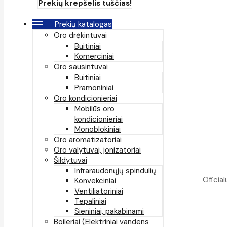
Prekių krepšelis tuščias!
Prekių katalogas
Oro drėkintuvai
Buitiniai
Komerciniai
Oro sausintuvai
Buitiniai
Pramoniniai
Oro kondicionieriai
Mobilūs oro
kondicionieriai
Monoblokiniai
Oro aromatizatoriai
Oro valytuvai, jonizatoriai
Šildytuvai
Infraraudonųjų spindulių
Oficial
Konvekciniai
Ventiliatoriniai
Tepaliniai
Sieniniai, pakabinami
Boileriai (Elektriniai vandens