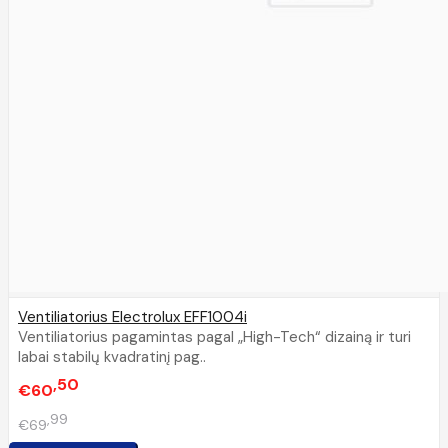
Ventiliatorius Electrolux EFF1004i
Ventiliatorius pagamintas pagal „High-Tech“ dizainą ir turi
labai stabilų kvadratinį pag..
50
€60
99
€69