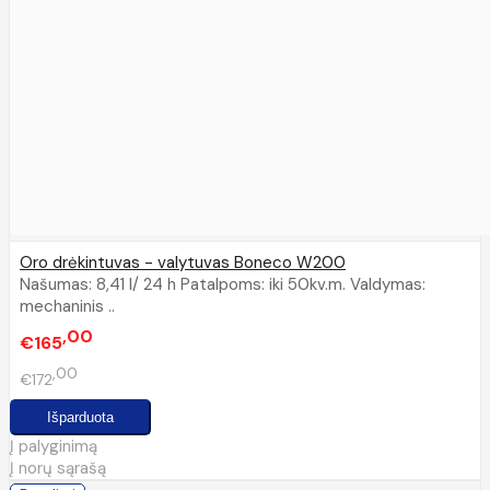
Oro drėkintuvas - valytuvas Boneco W200
Našumas: 8,41 l/ 24 h Patalpoms: iki 50kv.m. Valdymas:
mechaninis ..
00
€165
00
€172
Į palyginimą
Į norų sąrašą