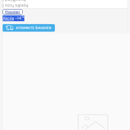
Į norų sąrašą
Populiari
%
Akcija
-14