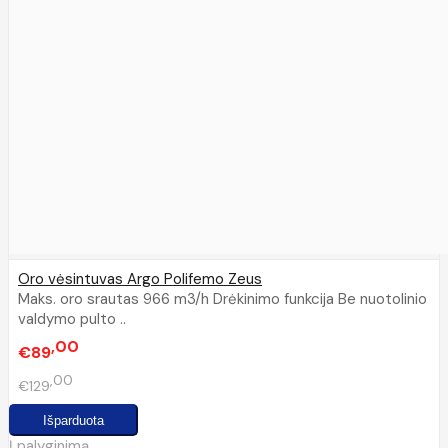
Oro vėsintuvas Argo Polifemo Zeus
Maks. oro srautas 966 m3/h Drėkinimo funkcija Be nuotolinio
valdymo pulto ..
00
€89
00
€129
Į palyginimą