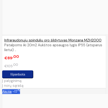
Infraraudonųjų spindulių oro šildytuvas Monzana MZH2000
Patalpoms iki 20m2 Aukštos apsaugos lygis IP55 (atsparus
lietui) ..
00
€89
00
€105
Į palyginimą
Į norų sąrašą
%
Akcija
-17