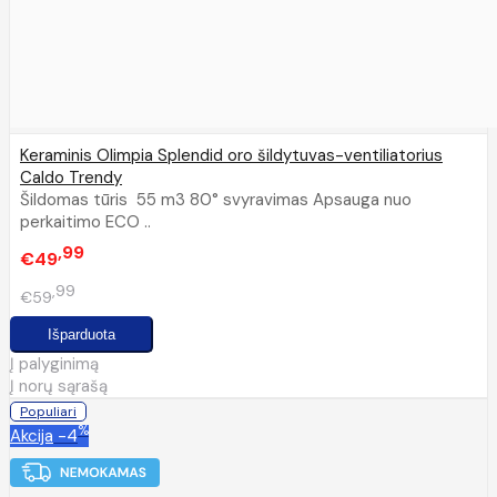
Keraminis Olimpia Splendid oro šildytuvas-ventiliatorius
Caldo Trendy
Šildomas tūris 55 m3 80° svyravimas Apsauga nuo
perkaitimo ECO ..
99
€49
99
€59
Į palyginimą
Į norų sąrašą
Populiari
%
Akcija
-4