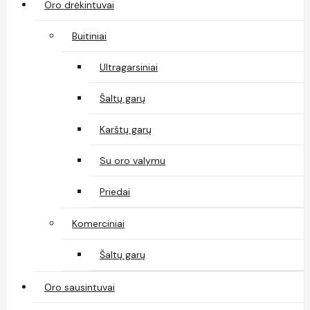
Oro drėkintuvai
Buitiniai
Ultragarsiniai
Šaltų garų
Karštų garų
Su oro valymu
Priedai
Komerciniai
Šaltų garų
Oro sausintuvai