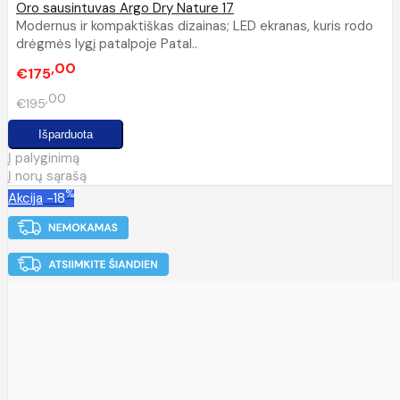
Oro sausintuvas Argo Dry Nature 17
Modernus ir kompaktiškas dizainas; LED ekranas, kuris rodo
drėgmės lygį patalpoje Patal..
00
€175
00
€195
Į palyginimą
Į norų sąrašą
%
Akcija
-18