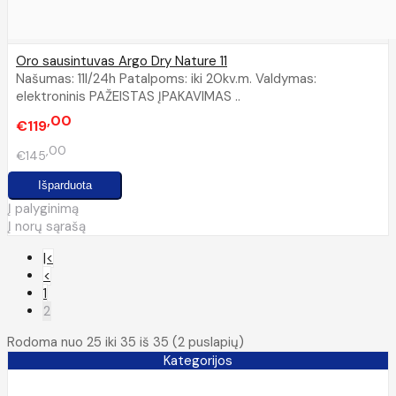
Oro sausintuvas Argo Dry Nature 11
Našumas: 11l/24h Patalpoms: iki 20kv.m. Valdymas:
elektroninis PAŽEISTAS ĮPAKAVIMAS ..
00
€119
00
€145
Į palyginimą
Į norų sąrašą
|<
<
1
2
Rodoma nuo 25 iki 35 iš 35 (2 puslapių)
Kategorijos