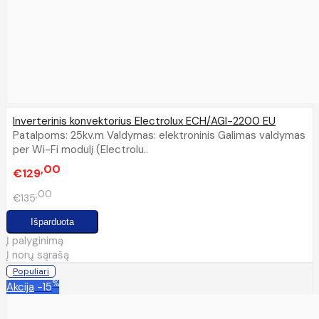
Inverterinis konvektorius Electrolux ECH/AGI-2200 EU
Patalpoms: 25kv.m Valdymas: elektroninis Galimas valdymas
per Wi-Fi modulį (Electrolu..
00
€129
00
€135
Į palyginimą
Į norų sąrašą
Populiari
%
Akcija
-15