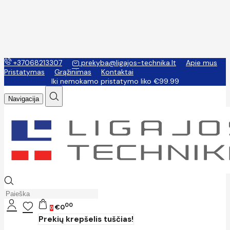
+37068213307
prekyba@ligajos-technika.lt
Apie mus
Pristatymas
Grąžinimas
Kontaktai
Iki nemokamo pristatymo liko €99.99
Navigacija
00
€0
0
Prekių krepšelis tuščias!