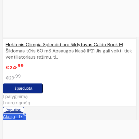
Elektrinis Olimpia Splendid oro šildytuvas Caldo Rock M
Šildomas tūris 60 m3 Apsaugos klasė IP21 Jis gali veikti tiek
ventiliatoriaus režimu, ti..
99
€24
99
€29
Į palyginimą
Į norų sąrašą
Populiari
%
Akcija
-17