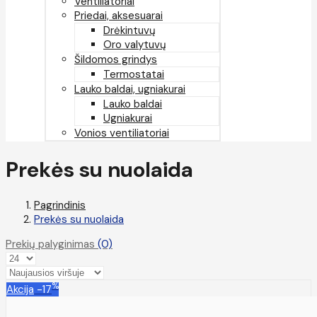
Ventiliatoriai
Priedai, aksesuarai
Drėkintuvų
Oro valytuvų
Šildomos grindys
Termostatai
Lauko baldai, ugniakurai
Lauko baldai
Ugniakurai
Vonios ventiliatoriai
Prekės su nuolaida
Pagrindinis
Prekės su nuolaida
Prekių palyginimas
(0)
%
Akcija
-17