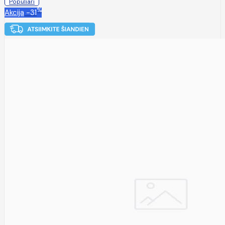
Populiari
%
Akcija
-31