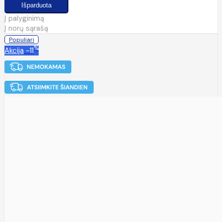
Į palyginimą
Į norų sąrašą
Populiari
%
Akcija
-11