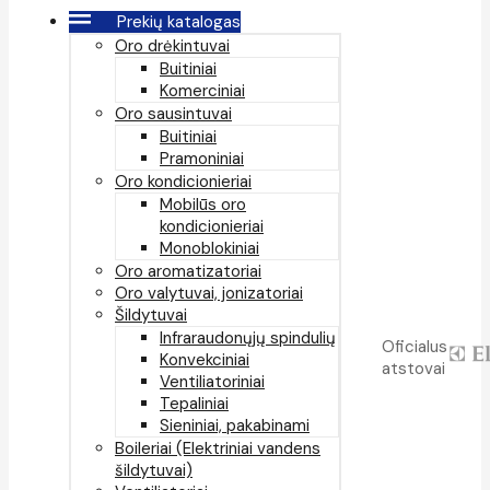
Prekių katalogas
Oro drėkintuvai
Buitiniai
Komerciniai
Oro sausintuvai
Buitiniai
Pramoniniai
Oro kondicionieriai
Mobilūs oro
kondicionieriai
Monoblokiniai
Oro aromatizatoriai
Oro valytuvai, jonizatoriai
Šildytuvai
Infraraudonųjų spindulių
Oficialus
Konvekciniai
atstovai
Ventiliatoriniai
Tepaliniai
Sieniniai, pakabinami
Boileriai (Elektriniai vandens
šildytuvai)