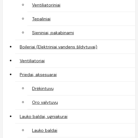
Ventiliatoriniai
Tepaliniai
Sieniniai, pakabinami
Boileriai (Elektriniai vandens šildytuvai)
Ventiliatoriai
Priedai, aksesuarai
Drėkintuvų
Oro valytuvų
Lauko baldai, ugniakurai
Lauko baldai