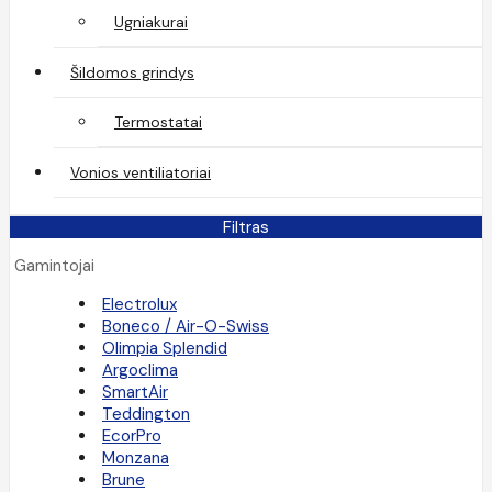
Ugniakurai
Šildomos grindys
Termostatai
Vonios ventiliatoriai
Filtras
Gamintojai
Electrolux
Boneco / Air-O-Swiss
Olimpia Splendid
Argoclima
SmartAir
Teddington
EcorPro
Monzana
Brune