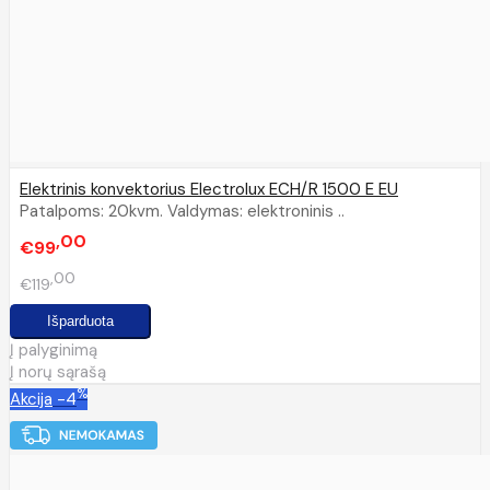
Elektrinis konvektorius Electrolux ECH/R 1500 E EU
Patalpoms: 20kvm. Valdymas: elektroninis ..
00
€99
00
€119
Į palyginimą
Į norų sąrašą
%
Akcija
-4