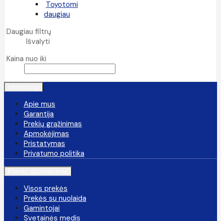
Toyotomi
daugiau
Daugiau filtrų
Išvalyti
Kaina nuo iki
Informacija
Apie mus
Garantija
Prekių grąžinimas
Apmokėjimas
Pristatymas
Privatumo politika
Klientų aptarnavimas
Visos prekės
Prekės su nuolaida
Gamintojai
Svetainės medis