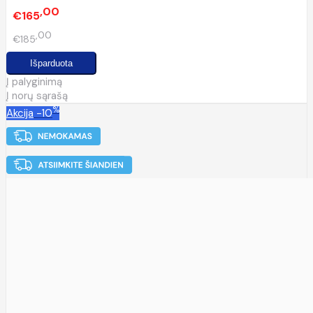
00
€165
00
€185
Į palyginimą
Į norų sąrašą
%
Akcija
-10