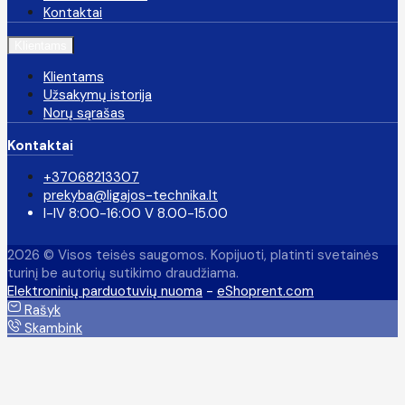
Kontaktai
Klientams
Klientams
Užsakymų istorija
Norų sąrašas
Kontaktai
+37068213307
prekyba@ligajos-technika.lt
I-IV 8:00-16:00 V 8.00-15.00
2026 © Visos teisės saugomos. Kopijuoti, platinti svetainės
turinį be autorių sutikimo draudžiama.
Elektroninių parduotuvių nuoma
-
eShoprent.com
Rašyk
Skambink