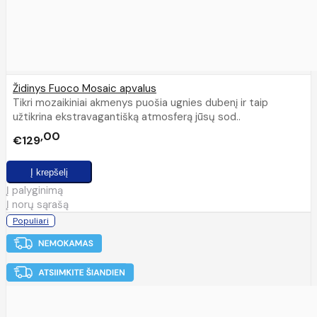
Židinys Fuoco Mosaic apvalus
Tikri mozaikiniai akmenys puošia ugnies dubenį ir taip
užtikrina ekstravagantišką atmosferą jūsų sod..
00
€129
Į palyginimą
Į norų sąrašą
Populiari