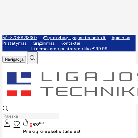
+37068213307
prekyba@ligajos-technika.lt
Apie mus
Pristatymas
Grąžinimas
Kontaktai
Iki nemokamo pristatymo liko €99.99
Navigacija
00
€0
0
Prekių krepšelis tuščias!