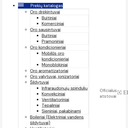
Prekių katalogas
Oro drėkintuvai
Buitiniai
Komerciniai
Oro sausintuvai
Buitiniai
Pramoniniai
Oro kondicionieriai
Mobilūs oro
kondicionieriai
Monoblokiniai
Oro aromatizatoriai
Oro valytuvai, jonizatoriai
Šildytuvai
Infraraudonųjų spindulių
Oficialus
Konvekciniai
atstovai
Ventiliatoriniai
Tepaliniai
Sieniniai, pakabinami
Boileriai (Elektriniai vandens
šildytuvai)