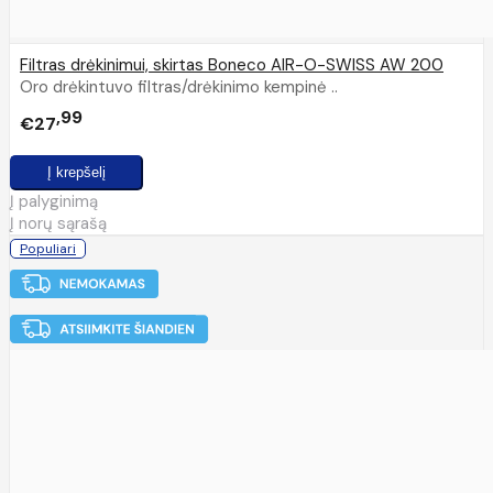
Filtras drėkinimui, skirtas Boneco AIR-O-SWISS AW 200
Oro drėkintuvo filtras/drėkinimo kempinė ..
99
€27
Į palyginimą
Į norų sąrašą
Populiari