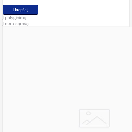
Į palyginimą
Į norų sąrašą