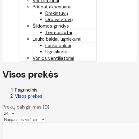
Ventiliatoriai
Priedai, aksesuarai
Drėkintuvų
Oro valytuvų
Šildomos grindys
Termostatai
Lauko baldai, ugniakurai
Lauko baldai
Ugniakurai
Vonios ventiliatoriai
Visos prekės
Pagrindinis
Visos prekės
Prekių palyginimas
(0)