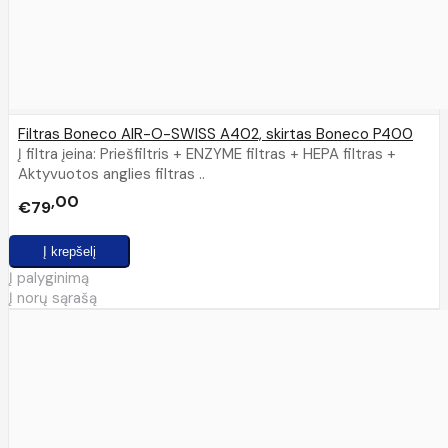
Filtras Boneco AIR-O-SWISS A402, skirtas Boneco P400
Į filtra įeina: Priešfiltris + ENZYME filtras + HEPA filtras +
Aktyvuotos anglies filtras ..
00
€79
Į palyginimą
Į norų sąrašą