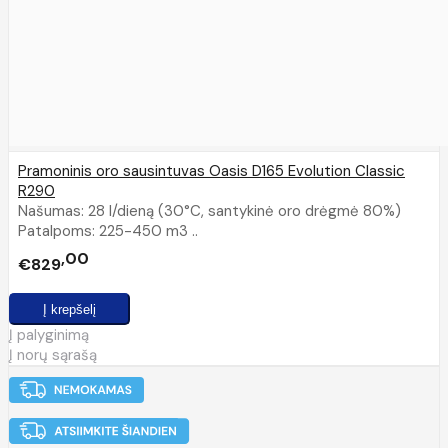
Pramoninis oro sausintuvas Oasis D165 Evolution Classic
R290
Našumas: 28 l/dieną (30°C, santykinė oro drėgmė 80%)
Patalpoms: 225-450 m3 ..
00
€829
Į palyginimą
Į norų sąrašą