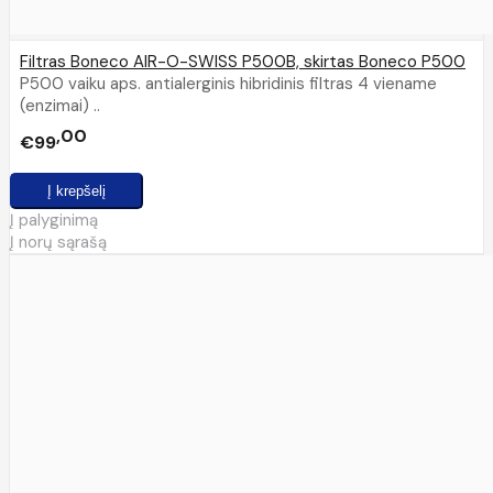
Filtras Boneco AIR-O-SWISS P500B, skirtas Boneco P500
P500 vaiku aps. antialerginis hibridinis filtras 4 viename
(enzimai) ..
00
€99
Į palyginimą
Į norų sąrašą