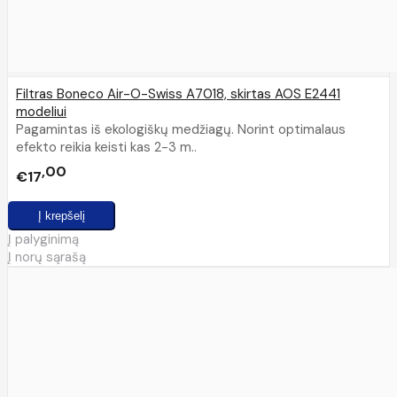
Filtras Boneco Air-O-Swiss A7018, skirtas AOS E2441
modeliui
Pagamintas iš ekologiškų medžiagų. Norint optimalaus
efekto reikia keisti kas 2-3 m..
00
€17
Į palyginimą
Į norų sąrašą