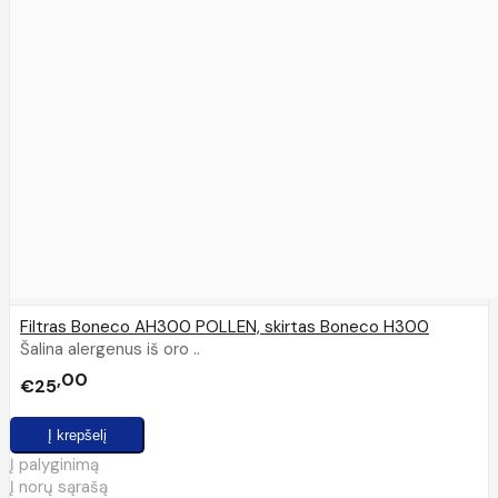
Filtras Boneco AH300 POLLEN, skirtas Boneco H300
Šalina alergenus iš oro ..
00
€25
Į palyginimą
Į norų sąrašą