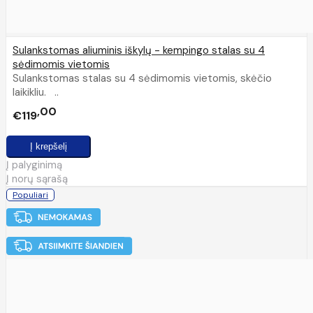
Sulankstomas aliuminis iškylų - kempingo stalas su 4
sėdimomis vietomis
Sulankstomas stalas su 4 sėdimomis vietomis, skėčio
laikikliu. ..
00
€119
Į palyginimą
Į norų sąrašą
Populiari