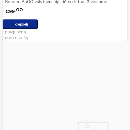
Boneco P500 valytuvui cig. dūmų filtras 3 viename ..
00
€99
Į palyginimą
Į norų sąrašą