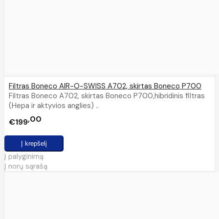
Filtras Boneco AIR-O-SWISS A702, skirtas Boneco P700
Filtras Boneco A702, skirtas Boneco P700,hibridinis filtras
(Hepa ir aktyvios anglies) ..
00
€199
Į palyginimą
Į norų sąrašą