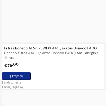
Filtras Boneco AIR-O-SWISS A401, skirtas Boneco P400
Boneco filtras A401 (skirtas Boneco P400) Anti-alerginis
filtras ..
00
€79
Į palyginimą
Į norų sąrašą