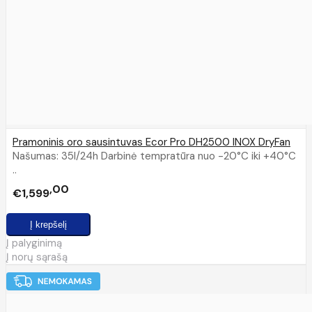
Pramoninis oro sausintuvas Ecor Pro DH2500 INOX DryFan
Našumas: 35l/24h Darbinė tempratūra nuo -20°C iki +40°C
..
00
€1,599
Į palyginimą
Į norų sąrašą