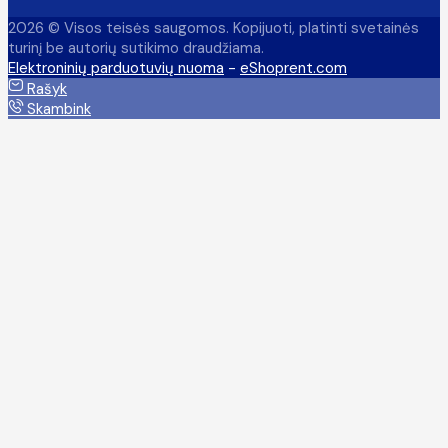
2026 © Visos teisės saugomos. Kopijuoti, platinti svetainės
turinį be autorių sutikimo draudžiama.
Elektroninių parduotuvių nuoma
-
eShoprent.com
Rašyk
Skambink