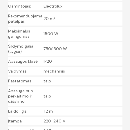
Gamintojas:
Electrolux
Rekomenduojama
20 m²
patalpai:
Maksimalus
1500 W
galingumas
Šildymo galia
750/1500 W
(Lygiai)
Apsaugos klasė
IP20
Valdymas
mechaninis
Pastatomas
taip
Apsauga nuo
perkaitimo ir
taip
užšalimo
Laido ilgis
1,2 m
Įtampa
220-240 V