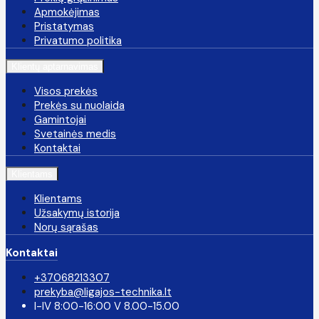
Apmokėjimas
Pristatymas
Privatumo politika
Klientų aptarnavimas
Visos prekės
Prekės su nuolaida
Gamintojai
Svetainės medis
Kontaktai
Klientams
Klientams
Užsakymų istorija
Norų sąrašas
Kontaktai
+37068213307
prekyba@ligajos-technika.lt
I-IV 8:00-16:00 V 8.00-15.00