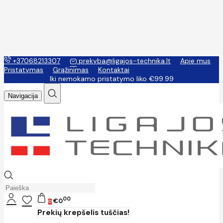
+37068213307
prekyba@ligajos-technika.lt
Apie mus
Pristatymas
Grąžinimas
Kontaktai
Iki nemokamo pristatymo liko €99.99
Navigacija
00
€0
0
Prekių krepšelis tuščias!