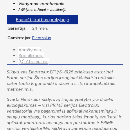
Valdymas: mechaninis
2 šildymo režimai + ventiliacija
Pranešti, kai bus prekyboje
Garantija:
24 mėn.
Gamintojas:
Electrolux
Aprašymas
Specifikacija
(0) Atsiliepimai
Šildytuvas Electrolux EFH/S-5125 priklauso autorinei
Prime serijai. Šios serijos įrenginiai išsiskiria unikaliu
patentuotu Ergonomišku dizainu ir itin kompaktiškais
matmenimis.
Svarbi Electrolux šildytuvų linijos ypatybė yra didelis
ekologiškumas – visi PRIME serijos Electrolux
ventiliatoriai yra pagaminti iš aplinkai nekenksmingų ir
saugių medžiagų, kurios nedaro žalos žmonių sveikatai ir
aplinkai. Įmontuota apsauga nuo perkaitimo ir PRIME
serijos ventiliatorINių šildytuvų gamyboje naudojamos