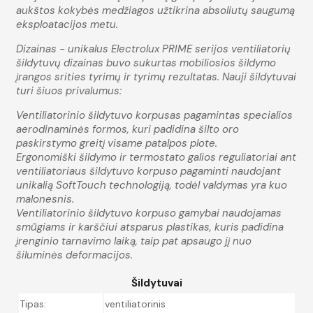
aukštos kokybės medžiagos užtikrina absoliutų saugumą
eksploatacijos metu.
Dizainas - unikalus Electrolux PRIME serijos ventiliatorių
šildytuvų dizainas buvo sukurtas mobiliosios šildymo
įrangos srities tyrimų ir tyrimų rezultatas. Nauji šildytuvai
turi šiuos privalumus:
Ventiliatorinio šildytuvo korpusas pagamintas specialios
aerodinaminės formos, kuri padidina šilto oro
paskirstymo greitį visame patalpos plote.
Ergonomiški šildymo ir termostato galios reguliatoriai ant
ventiliatoriaus šildytuvo korpuso pagaminti naudojant
unikalią SoftTouch technologiją, todėl valdymas yra kuo
malonesnis.
Ventiliatorinio šildytuvo korpuso gamybai naudojamas
smūgiams ir karščiui atsparus plastikas, kuris padidina
įrenginio tarnavimo laiką, taip pat apsaugo jį nuo
šiluminės deformacijos.
Šildytuvai
Tipas:
ventiliatorinis