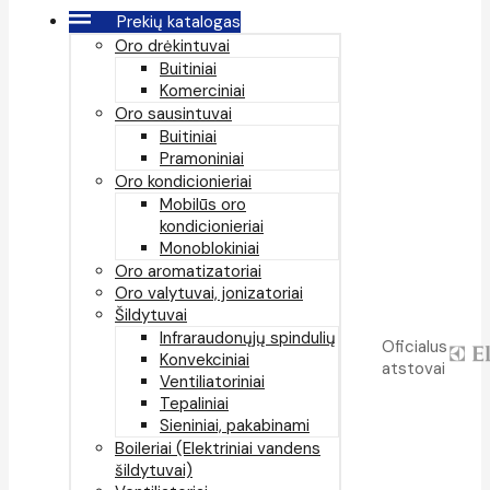
Prekių katalogas
Oro drėkintuvai
Buitiniai
Komerciniai
Oro sausintuvai
Buitiniai
Pramoniniai
Oro kondicionieriai
Mobilūs oro
kondicionieriai
Monoblokiniai
Oro aromatizatoriai
Oro valytuvai, jonizatoriai
Šildytuvai
Infraraudonųjų spindulių
Oficialus
Konvekciniai
atstovai
Ventiliatoriniai
Tepaliniai
Sieniniai, pakabinami
Boileriai (Elektriniai vandens
šildytuvai)