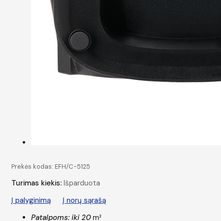
Prekės kodas:
EFH/C-5125
Turimas kiekis:
Išparduota
Į palyginimą
Į norų sąrašą
Patalpoms: iki 20
m²