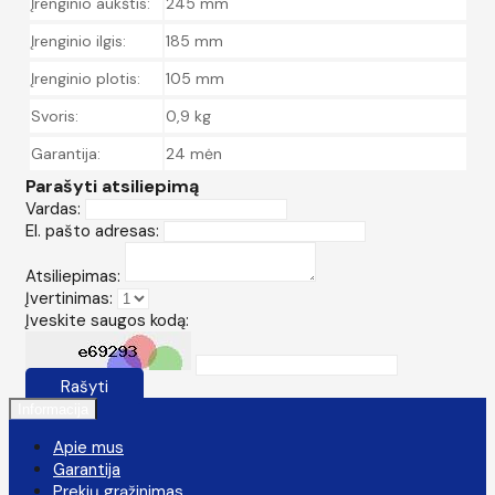
Įrenginio aukštis:
245 mm
Įrenginio ilgis:
185 mm
Įrenginio plotis:
105 mm
Svoris:
0,9 kg
Garantija:
24 mėn
Parašyti atsiliepimą
Vardas:
El. pašto adresas:
Atsiliepimas:
Įvertinimas:
Įveskite saugos kodą:
Rašyti
Informacija
Apie mus
Garantija
Prekių grąžinimas