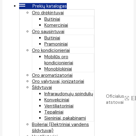
Prekių katalogas
Oro drėkintuvai
Buitiniai
Komerciniai
Oro sausintuvai
Buitiniai
Pramoniniai
Oro kondicionieriai
Mobilūs oro
kondicionieriai
Monoblokiniai
Oro aromatizatoriai
Oro valytuvai, jonizatoriai
Šildytuvai
Infraraudonųjų spindulių
Oficialus
Konvekciniai
atstovai
Ventiliatoriniai
Tepaliniai
Sieniniai, pakabinami
Boileriai (Elektriniai vandens
šildytuvai)