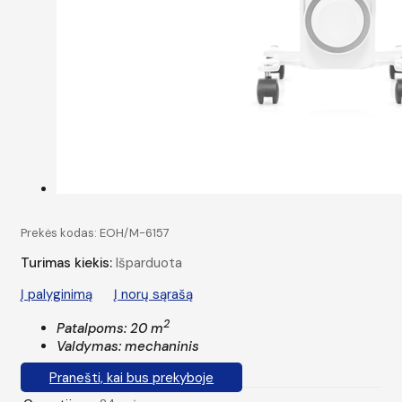
Prekės kodas:
EOH/M-6157
Turimas kiekis:
Išparduota
Į palyginimą
Į norų sąrašą
2
Patalpoms: 20 m
Valdymas: mechaninis
Pranešti, kai bus prekyboje