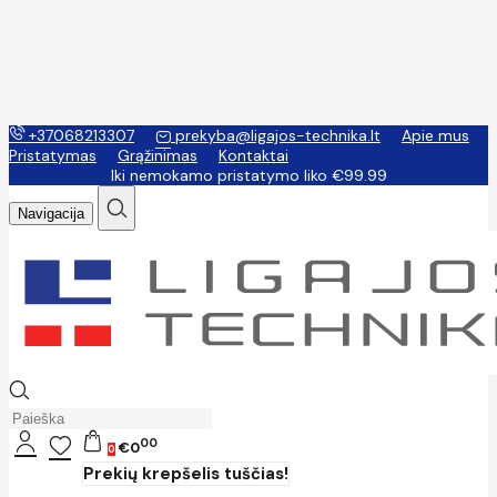
+37068213307
prekyba@ligajos-technika.lt
Apie mus
Pristatymas
Grąžinimas
Kontaktai
Iki nemokamo pristatymo liko €99.99
Navigacija
00
€0
0
Prekių krepšelis tuščias!