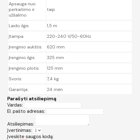
Apsauga nuo
perkaitimo ir
taip
užšalimo
Laido ilgis
1,5 m
Įtampa
220-240 V/50-60Hz
Įrenginio aukštis:
620 mm
Įrenginio ilgis:
325 mm
Įrenginio plotis:
125 mm
Svoris:
7,4 kg
Garantija:
24 mėn
Parašyti atsiliepimą
Vardas:
El. pašto adresas:
Atsiliepimas:
Įvertinimas:
Įveskite saugos kodą: