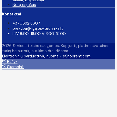
Norų sąrašas
Kontaktai
+37068213307
prekyba@ligajos-technika.lt
I-IV 8:00-16:00 V 8.00-15.00
2026 © Visos teisės saugomos. Kopijuoti, platinti svetainės
turinį be autorių sutikimo draudžiama.
Elektroninių parduotuvių nuoma
-
eShoprent.com
Rašyk
Skambink