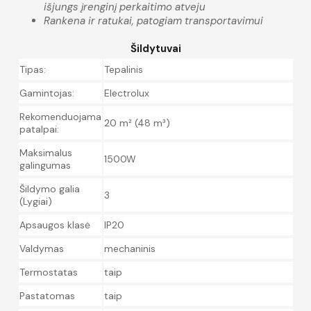
išjungs įrenginį perkaitimo atveju
Rankena ir ratukai, patogiam transportavimui
Šildytuvai
Tipas:
Tepalinis
Gamintojas:
Electrolux
Rekomenduojama
20 m² (48 m³)
patalpai:
Maksimalus
1500W
galingumas
Šildymo galia
3
(Lygiai)
Apsaugos klasė
IP20
Valdymas
mechaninis
Termostatas
taip
Pastatomas
taip