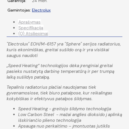
Garantija:
24 mėn.
Gamintojas:
Electrolux
Aprašymas
Specifikacija
(0) Atsiliepimai
"Electrolux" EOH/M-6157 yra "Sphere" serijos radiatorius,
kuris ekonimiškas, greitai sušildo orą ir yra visiškai
saugus naudoti
„Speed ​​​​Heating“ technologijos dėka įrenginiai greitai
pasieks nustatytą darbinę temperatūrą ir per trumpą
laiką sušildys patalpą.
Tepalinis radiatorius plačiai naudojamas tiek
gyvenamosiose, tiek biuro patalpose, kur reikalingas
kokybiškas ir efektyvus patalpos šildymas.
Speed Heating - greitojo šildymo technologija
Low Carbon Steel - mažai anglies dioksido į aplinką
išskiriančio plieno technologija
Apsauga nuo perkaitimo – įmontuotas jutiklis