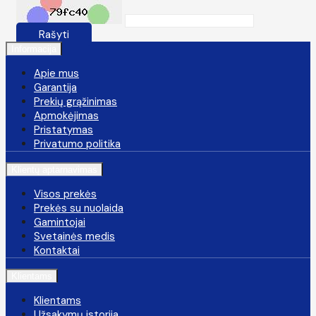
Rašyti
Informacija
Apie mus
Garantija
Prekių grąžinimas
Apmokėjimas
Pristatymas
Privatumo politika
Klientų aptarnavimas
Visos prekės
Prekės su nuolaida
Gamintojai
Svetainės medis
Kontaktai
Klientams
Klientams
Užsakymų istorija