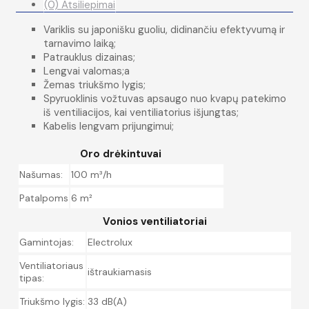
(0) Atsiliepimai
Variklis su japonišku guoliu, didinančiu efektyvumą ir
tarnavimo laiką;
Patrauklus dizainas;
Lengvai valomas;a
Žemas triukšmo lygis;
Spyruoklinis vožtuvas apsaugo nuo kvapų patekimo
iš ventiliacijos, kai ventiliatorius išjungtas;
Kabelis lengvam prijungimui;
Oro drėkintuvai
Našumas:
100 m³/h
Patalpoms
6 m²
Vonios ventiliatoriai
Gamintojas:
Electrolux
Ventiliatoriaus
ištraukiamasis
tipas:
Triukšmo lygis:
33 dB(A)