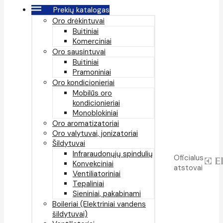
Prekių katalogas
Oro drėkintuvai
Buitiniai
Komerciniai
Oro sausintuvai
Buitiniai
Pramoniniai
Oro kondicionieriai
Mobilūs oro
kondicionieriai
Monoblokiniai
Oro aromatizatoriai
Oro valytuvai, jonizatoriai
Šildytuvai
Infraraudonųjų spindulių
Oficialus
Konvekciniai
atstovai
Ventiliatoriniai
Tepaliniai
Sieniniai, pakabinami
Boileriai (Elektriniai vandens
šildytuvai)