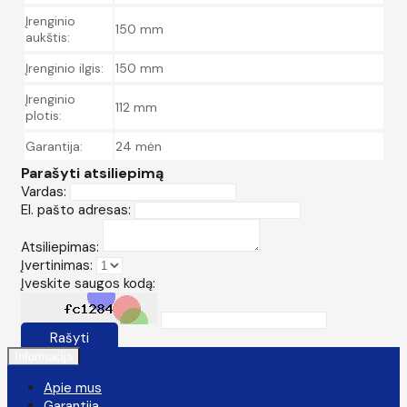
Įrenginio
150 mm
aukštis:
Įrenginio ilgis:
150 mm
Įrenginio
112 mm
plotis:
Garantija:
24 mėn
Parašyti atsiliepimą
Vardas:
El. pašto adresas:
Atsiliepimas:
Įvertinimas:
Įveskite saugos kodą:
Rašyti
Informacija
Apie mus
Garantija