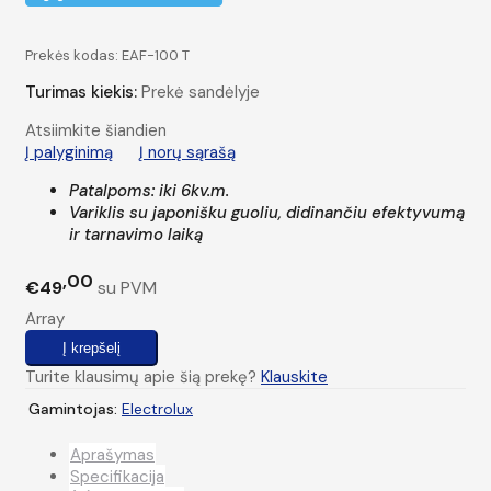
Prekės kodas:
EAF-100 T
Turimas kiekis:
Prekė sandėlyje
Atsiimkite šiandien
Į palyginimą
Į norų sąrašą
Patalpoms: iki 6kv.m.
Variklis su japonišku guoliu, didinančiu efektyvumą
ir tarnavimo laiką
00
€49
su PVM
Array
Turite klausimų apie šią prekę?
Klauskite
Gamintojas:
Electrolux
Aprašymas
Specifikacija