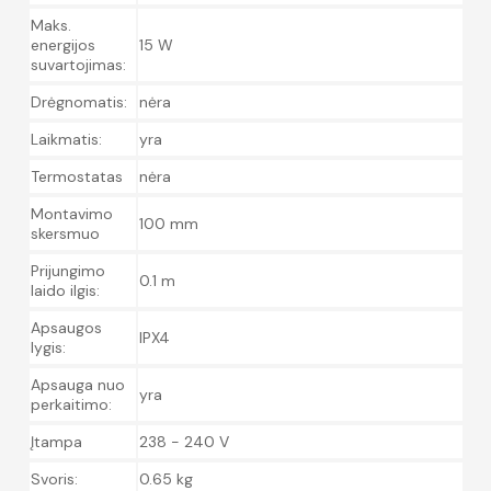
Maks.
energijos
15 W
suvartojimas:
Drėgnomatis:
nėra
Laikmatis:
yra
Termostatas
nėra
Montavimo
100 mm
skersmuo
Prijungimo
0.1 m
laido ilgis:
Apsaugos
IPX4
lygis:
Apsauga nuo
yra
perkaitimo:
Įtampa
238 - 240 V
Svoris:
0.65 kg