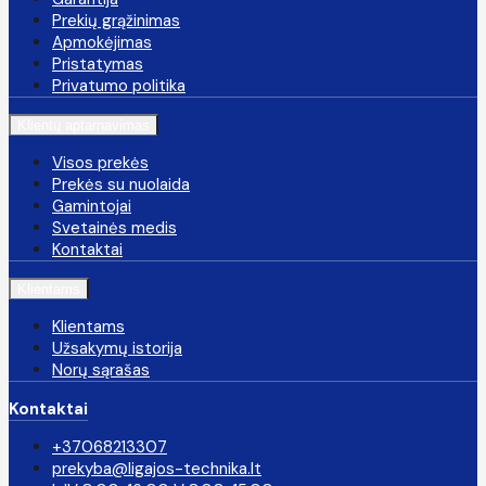
Prekių grąžinimas
Apmokėjimas
Pristatymas
Privatumo politika
Klientų aptarnavimas
Visos prekės
Prekės su nuolaida
Gamintojai
Svetainės medis
Kontaktai
Klientams
Klientams
Užsakymų istorija
Norų sąrašas
Kontaktai
+37068213307
prekyba@ligajos-technika.lt