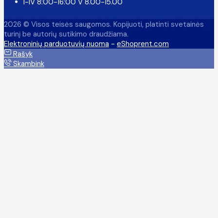
I-IV 8:00-16:00 V 8.00-15.00
2026 © Visos teisės saugomos. Kopijuoti, platinti svetainės
turinį be autorių sutikimo draudžiama.
Elektroninių parduotuvių nuoma
-
eShoprent.com
Rašyk
Skambink