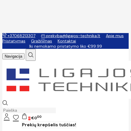
+37068213307
prekyba@ligajos-technika.lt
Apie mus
Pristatymas
Grąžinimas
Kontaktai
Iki nemokamo pristatymo liko €99.99
Navigacija
00
€0
0
Prekių krepšelis tuščias!