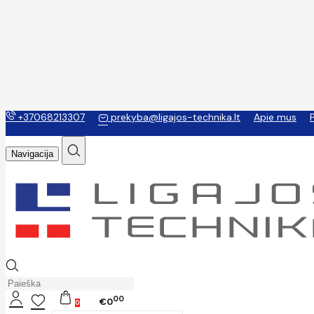
+37068213307
prekyba@ligajos-technika.lt
Apie mus
Navigacija
00
€0
0