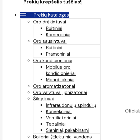
Prekių krepšelis tuščias!
Prekių katalogas
Oro drėkintuvai
Buitiniai
Komerciniai
Oro sausintuvai
Buitiniai
Pramoniniai
Oro kondicionieriai
Mobilūs oro
kondicionieriai
Monoblokiniai
Oro aromatizatoriai
Oro valytuvai, jonizatoriai
Šildytuvai
Infraraudonųjų spindulių
Oficial
Konvekciniai
Ventiliatoriniai
Tepaliniai
Sieniniai, pakabinami
Boileriai (Elektriniai vandens