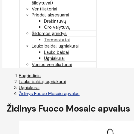
šildytuvai)
Ventiliatoriai
Priedai, aksesuarai
Drėkintuvų
Oro valytuvų
Šildomos grindys
Termostatai
Lauko baldai, ugniakurai
Lauko baldai
Ugniakurai
Vonios ventiliatoriai
Pagrindinis
Lauko baldai, ugniakurai
Ugniakurai
Židinys Fuoco Mosaic apvalus
Židinys Fuoco Mosaic apvalus