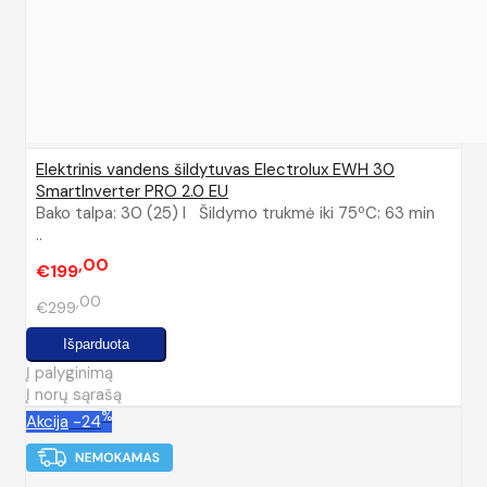
Elektrinis vandens šildytuvas Electrolux EWH 30
SmartInverter PRO 2.0 EU
Bako talpa: 30 (25) l Šildymo trukmė iki 75ºC: 63 min
..
00
€199
00
€299
Į palyginimą
Į norų sąrašą
%
Akcija
-24