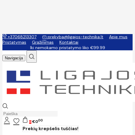
+37068213307
prekyba@ligajos-technika.lt
Apie mus
Pristatymas
Grąžinimas
Kontaktai
Iki nemokamo pristatymo liko €99.99
Navigacija
00
€0
0
Prekių krepšelis tuščias!