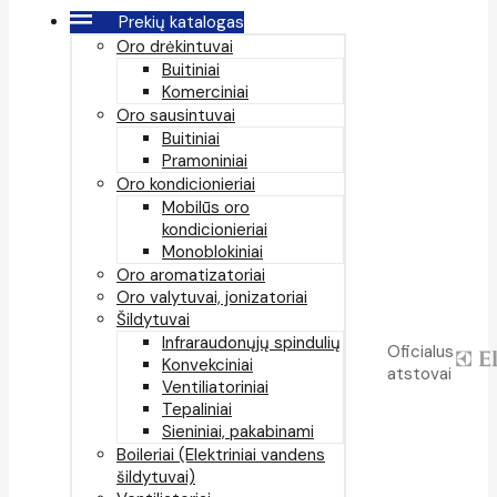
Prekių katalogas
Oro drėkintuvai
Buitiniai
Komerciniai
Oro sausintuvai
Buitiniai
Pramoniniai
Oro kondicionieriai
Mobilūs oro
kondicionieriai
Monoblokiniai
Oro aromatizatoriai
Oro valytuvai, jonizatoriai
Šildytuvai
Infraraudonųjų spindulių
Oficialus
Konvekciniai
atstovai
Ventiliatoriniai
Tepaliniai
Sieniniai, pakabinami
Boileriai (Elektriniai vandens
šildytuvai)