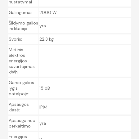
nustatymai
Galingumas:
2000 W
Šildymo galios
yra
indikacija
Svoris:
22.3 kg
Metinis
elektros
energijos
-
suvartojimas
kWh:
Garso galios
lygis
15 dB
patalpoje:
Apsaugos
IPX4
klasė:
Apsauga nuo
yra
perkaitimo:
Energijos