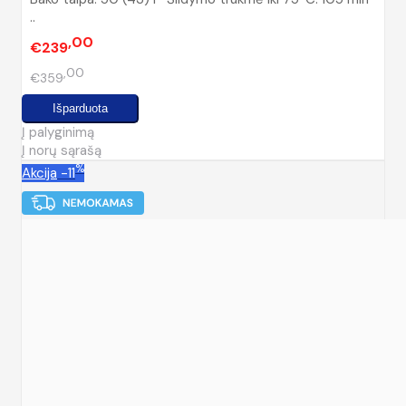
..
00
€239
00
€359
Į palyginimą
Į norų sąrašą
%
Akcija
-11