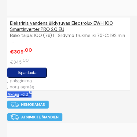
Elektrinis vandens šildytuvas Electrolux EWH 100
SmartInverter PRO 2.0 EU
Bako talpa: 100 (78) l Šildymo trukmė iki 75ºC: 192 min
..
00
€309
00
€345
Į palyginimą
Į norų sąrašą
%
Akcija
-33