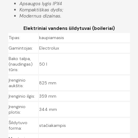
Apsaugos lygis IPX4
Kompaktiškas dydis;
Modernus dizainas.
Elektriniai vandens šildytuvai (boileriai)
Tipas:
kaupiamasis
Gamintojas:
Electrolux
Bako talpa,
(naudingas)
50 l
tūris:
Įrenginio
825 mm
aukštis:
Įrenginio ilgis:
359 mm
Įrenginio
344 mm
plotis:
Šildytuvo
stačiakampis
forma: