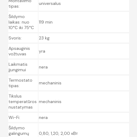
Montavimo
universalus
tipas:
Šildymo
laikas: nuo
119 min
10°С iki 75°С
Svoris:
23 kg
Apsauginis
yra
vožtuvas
Laikmatis
nera
įjungimui
Termostato
mechaninis
tipas:
Tikslus
temperatūros
mechaninis
nustatymas
Wi-Fi:
nera
Šildymo
galingumų
0,80, 1,20, 2,00 кВт