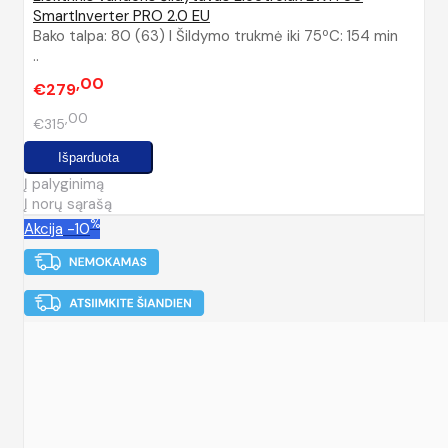
SmartInverter PRO 2.0 EU
Bako talpa: 80 (63) l Šildymo trukmė iki 75ºC: 154 min
..
00
€279
00
€315
Į palyginimą
Į norų sąrašą
%
Akcija
-10