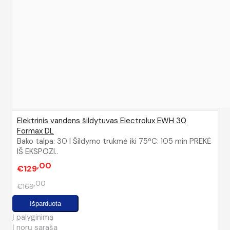
Elektrinis vandens šildytuvas Electrolux EWH 30
Formax DL
Bako talpa: 30 l Šildymo trukmė iki 75ºC: 105 min PREKĖ
IŠ EKSPOZI..
00
€129
00
€169
Į palyginimą
Į norų sąrašą