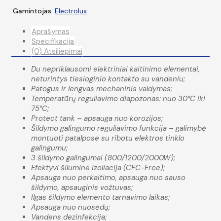
Gamintojas:
Electrolux
Aprašymas
Specifikacija
(0) Atsiliepimai
Du nepriklausomi elektriniai kaitinimo elementai,
neturintys tiesioginio kontakto su vandeniu;
Patogus ir lengvas mechaninis valdymas;
Temperatūrų reguliavimo diapozonas: nuo 30°C iki
75°C;
Protect tank – apsauga nuo korozijos;
Šildymo galingumo reguliavimo funkcija – galimybė
montuoti patalpose su ribotu elektros tinklo
galingumu;
3 šildymo galingumai (800/1200/2000W);
Efektyvi šiluminė izoliacija (CFC-Free);
Apsauga nuo perkaitimo, apsauga nuo sauso
šildymo, apsauginis vožtuvas;
Ilgas šildymo elemento tarnavimo laikas;
Apsauga nuo nuosėdų;
Vandens dezinfekcija;