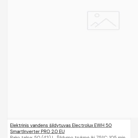
Elektrinis vandens šildytuvas Electrolux EWH 50
SmartInverter PRO 2.0 EU
Bako talpa: 50 (43) l Šildymo trukmė iki 75ºC: 105 min