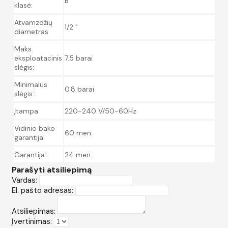
B
klasė:
Atvamzdžių
1/2 "
diametras
Maks.
eksploatacinis
7.5 barai
slėgis:
Minimalus
0.8 barai
slėgis:
Įtampa
220-240 V/50-60Hz
Vidinio bako
60 men.
garantija:
Garantija:
24 men.
Parašyti atsiliepimą
Vardas:
El. pašto adresas:
Atsiliepimas:
Įvertinimas: