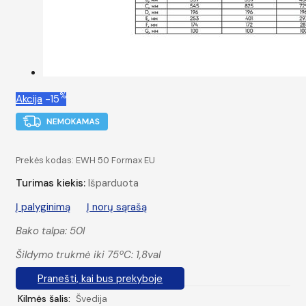
%
Akcija
-15
Prekės kodas:
EWH 50 Formax EU
Turimas kiekis:
Išparduota
Į palyginimą
Į norų sąrašą
Bako talpa: 50l
Šildymo trukmė iki 75ºC: 1,8val
Pranešti, kai bus prekyboje
Kilmės šalis:
Švedija