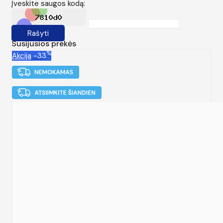
Įveskite saugos kodą:
Rašyti
Susijusios prekės
%
Akcija
-33