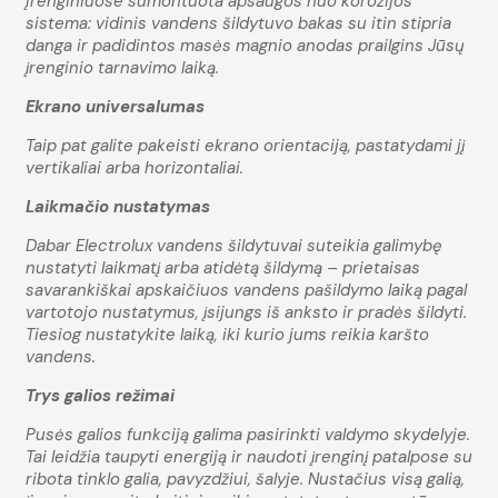
Įrenginiuose sumontuota apsaugos nuo korozijos
sistema: vidinis vandens šildytuvo bakas su itin stipria
danga ir padidintos masės magnio anodas prailgins Jūsų
įrenginio tarnavimo laiką.
Ekrano universalumas
Taip pat galite pakeisti ekrano orientaciją, pastatydami jį
vertikaliai arba horizontaliai.
Laikmačio nustatymas
Dabar Electrolux vandens šildytuvai suteikia galimybę
nustatyti laikmatį arba atidėtą šildymą – prietaisas
savarankiškai apskaičiuos vandens pašildymo laiką pagal
vartotojo nustatymus, įsijungs iš anksto ir pradės šildyti.
Tiesiog nustatykite laiką, iki kurio jums reikia karšto
vandens.
Trys galios režimai
Pusės galios funkciją galima pasirinkti valdymo skydelyje.
Tai leidžia taupyti energiją ir naudoti įrenginį patalpose su
ribota tinklo galia, pavyzdžiui, šalyje. Nustačius visą galią,