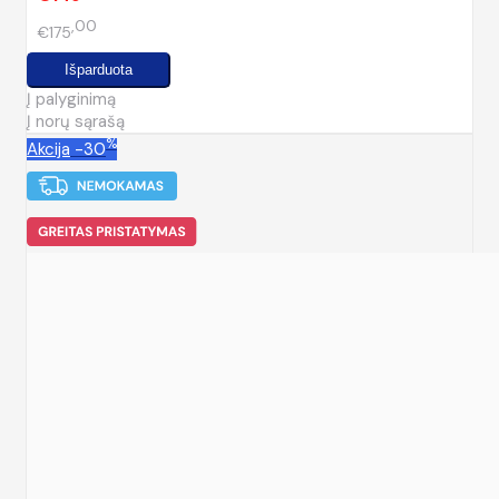
00
€175
Į palyginimą
Į norų sąrašą
%
Akcija
-30