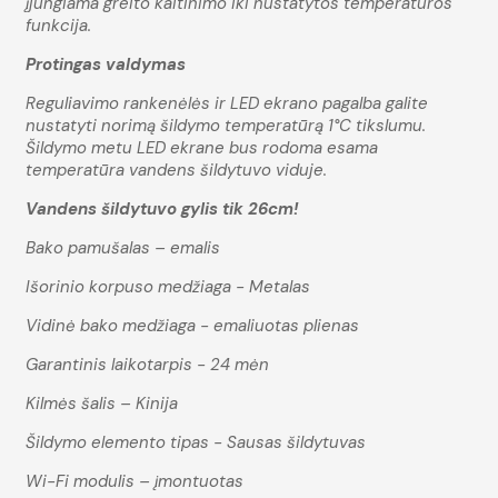
įjungiama greito kaitinimo iki nustatytos temperatūros
funkcija.
Protingas valdymas
Reguliavimo rankenėlės ir LED ekrano pagalba galite
nustatyti norimą šildymo temperatūrą 1°C tikslumu.
Šildymo metu LED ekrane bus rodoma esama
temperatūra vandens šildytuvo viduje.
Vandens šildytuvo gylis tik 26cm!
Bako pamušalas – emalis
Išorinio korpuso medžiaga - Metalas
Vidinė bako medžiaga - emaliuotas plienas
Garantinis laikotarpis - 24 mėn
Kilmės šalis – Kinija
Šildymo elemento tipas - Sausas šildytuvas
Wi-Fi modulis – įmontuotas