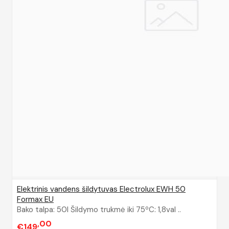
Elektrinis vandens šildytuvas Electrolux EWH 50
Formax EU
Bako talpa: 50l Šildymo trukmė iki 75ºC: 1,8val ..
00
€149