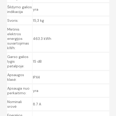
Šildymo galios
yra
indikacija
Svoris:
15,3 kg
Metinis
elektros
energijos
463.3 kWh
suvartojimas
kWh:
Garso galios
lygis
15 dB
patalpoje:
Apsaugos
IPX4
klasė:
Apsauga nuo
yra
perkaitimo:
Nominali
8.7 A
srovė
Energijos