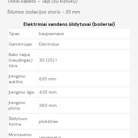
Tinklo kabelis – Taip (su kištuku)
Šilumos izoliacijos storis - 35 mm
Elektriniai vandens šildytuvai (boileriai)
Tipas:
kaupiamasis
Gamintojas:
Electrolux
Bako talpa,
(naudingas)
30 (25) l
tūris:
Įrenginio
635 mm
aukštis:
Įrenginio ilgis:
435 mm
Įrenginio
260 mm
plotis:
Šildytuvo
plokščias
forma:
Montavimo
universalus