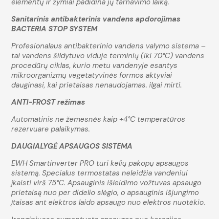
elementų ir žymiai padidina jų tarnavimo laiką.
Sanitarinis antibakterinis vandens apdorojimas
BACTERIA STOP SYSTEM
Profesionalaus antibakterinio vandens valymo sistema –
tai vandens šildytuvo viduje terminių (iki 70°C) vandens
procedūrų ciklas, kurio metu vandenyje esantys
mikroorganizmų vegetatyvinės formos aktyviai
dauginasi, kai prietaisas nenaudojamas. ilgai mirti.
ANTI-FROST režimas
Automatinis ne žemesnės kaip +4°С temperatūros
rezervuare palaikymas.
DAUGIALYGĖ APSAUGOS SISTEMA
EWH Smartinverter PRO turi kelių pakopų apsaugos
sistemą. Specialus termostatas neleidžia vandeniui
įkaisti virš 75°C. Apsauginis išleidimo vožtuvas apsaugo
prietaisą nuo per didelio slėgio, o apsauginis išjungimo
įtaisas ant elektros laido apsaugo nuo elektros nuotėkio.