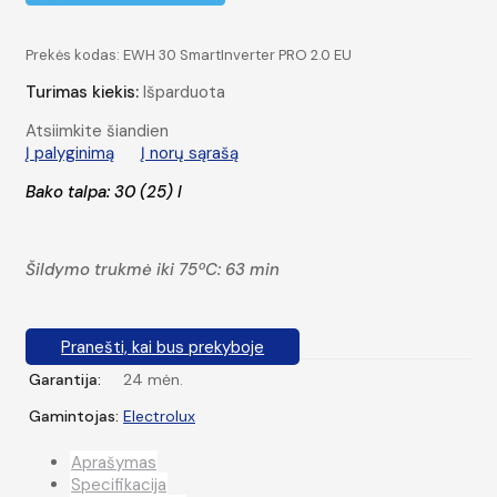
Prekės kodas:
EWH 30 SmartInverter PRO 2.0 EU
Turimas kiekis:
Išparduota
Atsiimkite šiandien
Į palyginimą
Į norų sąrašą
Bako talpa: 30 (25) l
Šildymo trukmė iki 75ºC: 63 min
Pranešti, kai bus prekyboje
Garantija:
24 mėn.
Gamintojas:
Electrolux
Aprašymas
Specifikacija