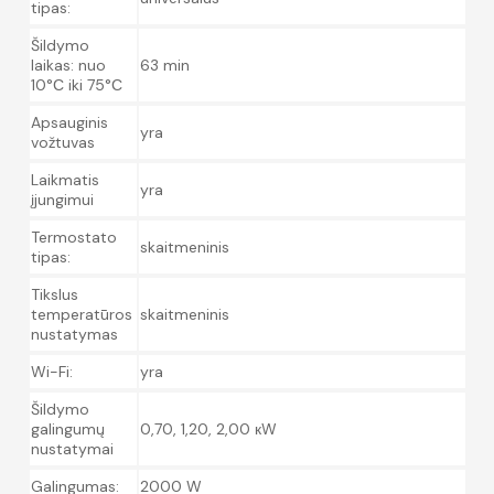
tipas:
Šildymo
laikas: nuo
63 min
10°С iki 75°С
Apsauginis
yra
vožtuvas
Laikmatis
yra
įjungimui
Termostato
skaitmeninis
tipas:
Tikslus
temperatūros
skaitmeninis
nustatymas
Wi-Fi:
yra
Šildymo
galingumų
0,70, 1,20, 2,00 кW
nustatymai
Galingumas:
2000 W