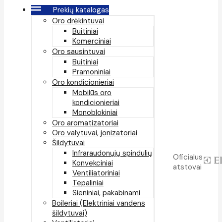
Prekių katalogas
Oro drėkintuvai
Buitiniai
Komerciniai
Oro sausintuvai
Buitiniai
Pramoniniai
Oro kondicionieriai
Mobilūs oro
kondicionieriai
Monoblokiniai
Oro aromatizatoriai
Oro valytuvai, jonizatoriai
Šildytuvai
Infraraudonųjų spindulių
Oficialus
Konvekciniai
atstovai
Ventiliatoriniai
Tepaliniai
Sieniniai, pakabinami
Boileriai (Elektriniai vandens
šildytuvai)