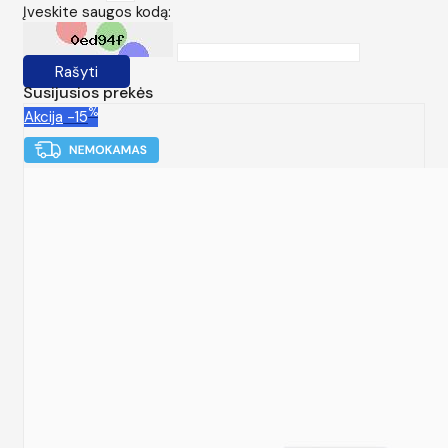
Įveskite saugos kodą:
Rašyti
Susijusios prekės
%
Akcija
-15