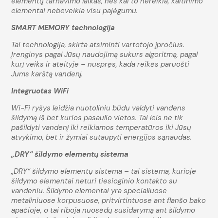
elementų tarnavimo laikas, nes kai to nereikia, kaitinimo
elementai nebeveikia visu pajėgumu.
SMART MEMORY technologija
Tai technologija, skirta atsiminti vartotojo įpročius.
Įrenginys pagal Jūsų naudojimą sukurs algoritmą, pagal
kurį veiks ir ateityje – nuspręs, kada reikės paruošti
Jums karštą vandenį.
Integruotas WiFi
Wi-Fi ryšys leidžia nuotoliniu būdu valdyti vandens
šildymą iš bet kurios pasaulio vietos. Tai leis ne tik
pašildyti vandenį iki reikiamos temperatūros iki Jūsų
atvykimo, bet ir žymiai sutaupyti energijos sąnaudas.
„DRY“ šildymo elementų sistema
„DRY“ šildymo elementų sistema – tai sistema, kurioje
šildymo elementai neturi tiesioginio kontakto su
vandeniu. Šildymo elementai yra specialiuose
metaliniuose korpusuose, pritvirtintuose ant flanšo bako
apačioje, o tai riboja nuosėdų susidarymą ant šildymo