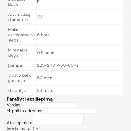
B
klasė:
Atvamzdžių
1/2 "
diametras
Maks.
eksploatacinis
6 barai
slėgis:
Minimalus
0.8 barai
slėgis:
Įtampa
220-240 V/50-60Hz
Vidinio bako
60 men.
garantija:
Garantija:
24 men.
Parašyti atsiliepimą
Vardas:
El. pašto adresas:
Atsiliepimas:
Įvertinimas: