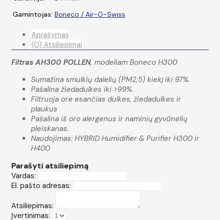
Gamintojas:
Boneco / Air-O-Swiss
Aprašymas
(0) Atsiliepimai
Filtras AH300 POLLEN
, modeliam Boneco H300
Sumažina smulkių dalelių (PM2,5) kiekį iki 97%.
Pašalina žiedadulkes iki >99%.
Filtruoja ore esančias dulkes, žiedadulkes ir
plaukus
Pašalina iš oro alergenus ir naminių gyvūnėlių
pleiskanas.
Naudojimas: HYBRID Humidifier & Purifier H300 ir
H400
Parašyti atsiliepimą
Vardas:
El. pašto adresas:
Atsiliepimas:
Įvertinimas: