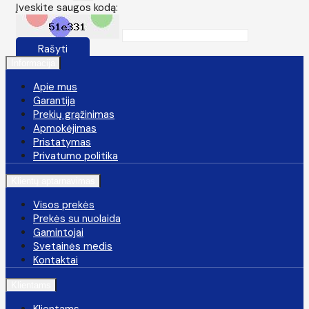
Įveskite saugos kodą:
Rašyti
Informacija
Apie mus
Garantija
Prekių grąžinimas
Apmokėjimas
Pristatymas
Privatumo politika
Klientų aptarnavimas
Visos prekės
Prekės su nuolaida
Gamintojai
Svetainės medis
Kontaktai
Klientams
Klientams