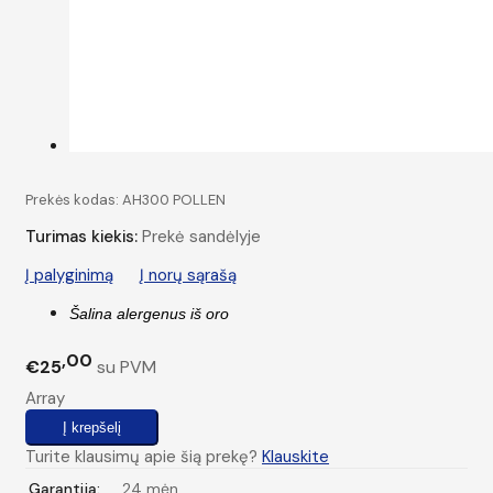
Prekės kodas:
AH300 POLLEN
Turimas kiekis:
Prekė sandėlyje
Į palyginimą
Į norų sąrašą
Šalina alergenus iš oro
00
€25
su PVM
Array
Turite klausimų apie šią prekę?
Klauskite
Garantija:
24 mėn.