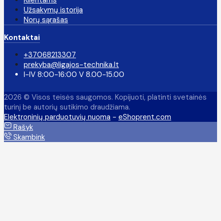
Užsakymų istorija
Norų sąrašas
Kontaktai
+37068213307
prekyba@ligajos-technika.lt
I-IV 8:00-16:00 V 8.00-15.00
2026 © Visos teisės saugomos. Kopijuoti, platinti svetainės
turinį be autorių sutikimo draudžiama.
Elektroninių parduotuvių nuoma
-
eShoprent.com
Rašyk
Skambink