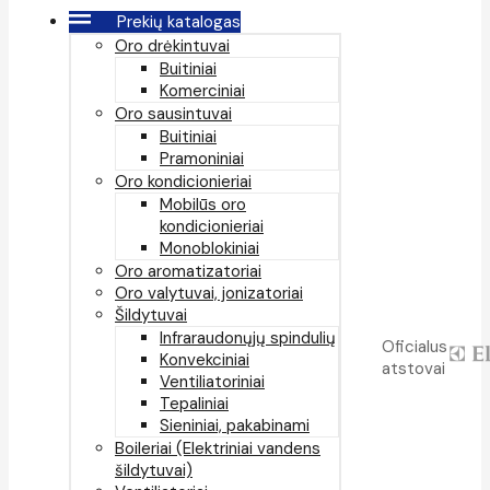
Prekių katalogas
Oro drėkintuvai
Buitiniai
Komerciniai
Oro sausintuvai
Buitiniai
Pramoniniai
Oro kondicionieriai
Mobilūs oro
kondicionieriai
Monoblokiniai
Oro aromatizatoriai
Oro valytuvai, jonizatoriai
Šildytuvai
Infraraudonųjų spindulių
Oficialus
Konvekciniai
atstovai
Ventiliatoriniai
Tepaliniai
Sieniniai, pakabinami
Boileriai (Elektriniai vandens
šildytuvai)