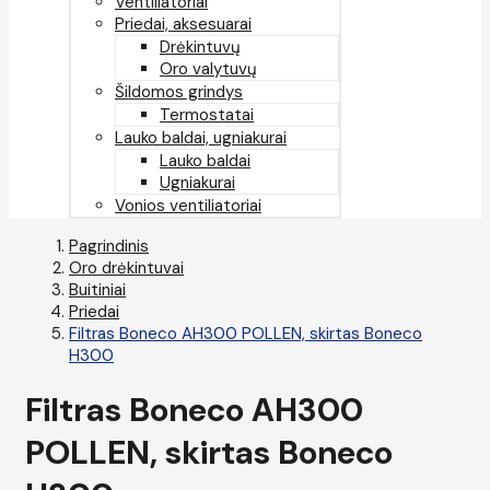
Ventiliatoriai
Priedai, aksesuarai
Drėkintuvų
Oro valytuvų
Šildomos grindys
Termostatai
Lauko baldai, ugniakurai
Lauko baldai
Ugniakurai
Vonios ventiliatoriai
Pagrindinis
Oro drėkintuvai
Buitiniai
Priedai
Filtras Boneco AH300 POLLEN, skirtas Boneco
H300
Filtras Boneco AH300
POLLEN, skirtas Boneco