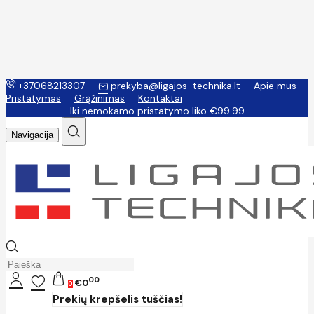
+37068213307
prekyba@ligajos-technika.lt
Apie mus
Pristatymas
Grąžinimas
Kontaktai
Iki nemokamo pristatymo liko €99.99
Navigacija
00
€0
0
Prekių krepšelis tuščias!