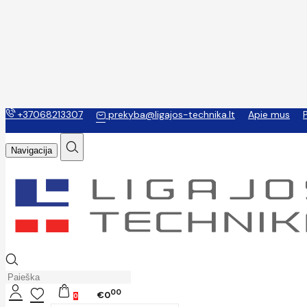
+37068213307
prekyba@ligajos-technika.lt
Apie mus
Navigacija
00
€0
0