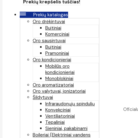
Prekių krepšelis tuščias!
Prekių katalogas
Oro drėkintuvai
Buitiniai
Komerciniai
Oro sausintuvai
Buitiniai
Pramoniniai
Oro kondicionieriai
Mobilūs oro
kondicionieriai
Monoblokiniai
Oro aromatizatoriai
Oro valytuvai, jonizatoriai
Šildytuvai
Infraraudonųjų spindulių
Oficial
Konvekciniai
Ventiliatoriniai
Tepaliniai
Sieniniai, pakabinami
Boileriai (Elektriniai vandens