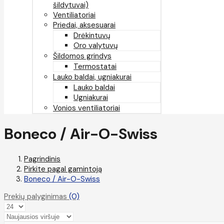
šildytuvai)
Ventiliatoriai
Priedai, aksesuarai
Drėkintuvų
Oro valytuvų
Šildomos grindys
Termostatai
Lauko baldai, ugniakurai
Lauko baldai
Ugniakurai
Vonios ventiliatoriai
Boneco / Air-O-Swiss
Pagrindinis
Pirkite pagal gamintoją
Boneco / Air-O-Swiss
Prekių palyginimas
(0)