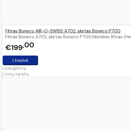
Filtras Boneco AIR-O-SWISS A702, skirtas Boneco P700
Filtras Boneco A702, skirtas Boneco P700,hibridinis filtras (Hep
00
€199
Į palyginimą
Į norų sąrašą