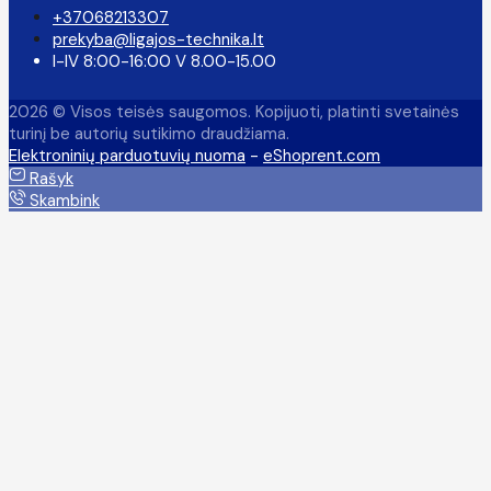
+37068213307
prekyba@ligajos-technika.lt
I-IV 8:00-16:00 V 8.00-15.00
2026 © Visos teisės saugomos. Kopijuoti, platinti svetainės
turinį be autorių sutikimo draudžiama.
Elektroninių parduotuvių nuoma
-
eShoprent.com
Rašyk
Skambink