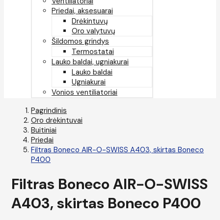
Ventiliatoriai
Priedai, aksesuarai
Drėkintuvų
Oro valytuvų
Šildomos grindys
Termostatai
Lauko baldai, ugniakurai
Lauko baldai
Ugniakurai
Vonios ventiliatoriai
Pagrindinis
Oro drėkintuvai
Buitiniai
Priedai
Filtras Boneco AIR-O-SWISS A403, skirtas Boneco
P400
Filtras Boneco AIR-O-SWISS
A403, skirtas Boneco P400