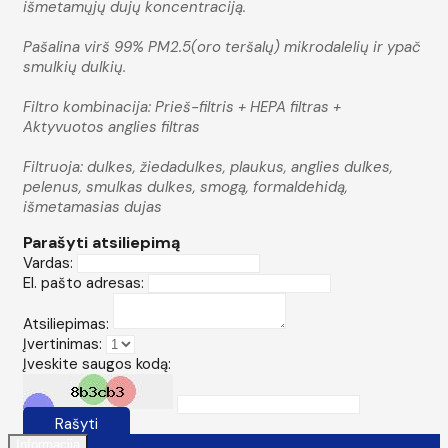
išmetamųjų dujų koncentraciją.
Pašalina virš 99% PM2.5(oro teršalų) mikrodalelių ir ypač
smulkių dulkių.
Filtro kombinacija: Prieš-filtris + HEPA filtras +
Aktyvuotos anglies filtras
Filtruoja: dulkes, žiedadulkes, plaukus, anglies dulkes,
pelenus, smulkas dulkes, smogą, formaldehidą,
išmetamasias dujas
Parašyti atsiliepimą
Vardas:
El. pašto adresas:
Atsiliepimas:
Įvertinimas:
Įveskite saugos kodą:
Rašyti
Informacija