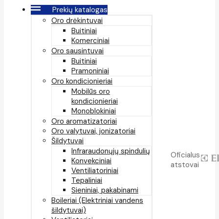
Prekių katalogas
Oro drėkintuvai
Buitiniai
Komerciniai
Oro sausintuvai
Buitiniai
Pramoniniai
Oro kondicionieriai
Mobilūs oro
kondicionieriai
Monoblokiniai
Oro aromatizatoriai
Oro valytuvai, jonizatoriai
Šildytuvai
Infraraudonųjų spindulių
Oficialus
Konvekciniai
atstovai
Ventiliatoriniai
Tepaliniai
Sieniniai, pakabinami
Boileriai (Elektriniai vandens
šildytuvai)