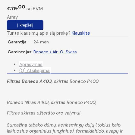
00
€79
su PVM
Array
Turite klausimų apie šią prekę?
Klauskite
Garantija:
24 mėn.
Gamintojas:
Boneco / Air-O-Swiss
Aprašymas
(0) Atsiliepimai
Filtras Boneco A403
, skirtas Boneco P400
Boneco filtras A403, skirtas Boneco P400,
Filtras skirtas užteršto oro valymui
Sumažina tabako dūmų, kenksmingų dujų (tokius kaip
lakiuosius organinius junginius), formaldehido, kvapų ir