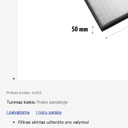
Prekės kodas:
A403
Turimas kiekis:
Prekė sandėlyje
Į palyginimą
Į norų sąrašą
Filtras skirtas užteršto oro valymui