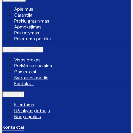
Apie mus
Garantija
Prekių grąžinimas
Apmokėjimas
Pristatymas
Privatumo politika
Klientų aptarnavimas
Visos prekės
Prekės su nuolaida
Gamintojai
Svetainės medis
Kontaktai
Klientams
Klientams
Užsakymų istorija
Norų sąrašas
Kontaktai