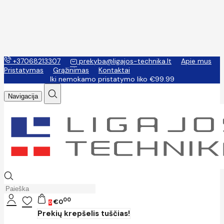
+37068213307
prekyba@ligajos-technika.lt
Apie mus
Pristatymas
Grąžinimas
Kontaktai
Iki nemokamo pristatymo liko €99.99
Navigacija
00
€0
0
Prekių krepšelis tuščias!