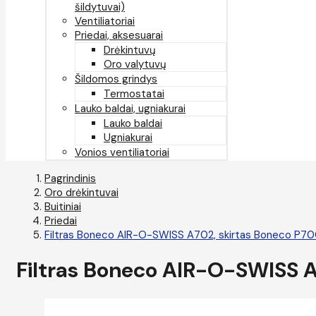
šildytuvai)
Ventiliatoriai
Priedai, aksesuarai
Drėkintuvų
Oro valytuvų
Šildomos grindys
Termostatai
Lauko baldai, ugniakurai
Lauko baldai
Ugniakurai
Vonios ventiliatoriai
Pagrindinis
Oro drėkintuvai
Buitiniai
Priedai
Filtras Boneco AIR-O-SWISS A702, skirtas Boneco P7
Filtras Boneco AIR-O-SWISS A