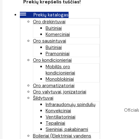
Prekių krepšelis tuščias!
Prekių katalogas
Oro drėkintuvai
Buitiniai
Komerciniai
Oro sausintuvai
Buitiniai
Pramoniniai
Oro kondicionieriai
Mobilūs oro
kondicionieriai
Monoblokiniai
Oro aromatizatoriai
Oro valytuvai, jonizatoriai
Šildytuvai
Infraraudonųjų spindulių
Oficial
Konvekciniai
Ventiliatoriniai
Tepaliniai
Sieniniai, pakabinami
Boileriai (Elektriniai vandens