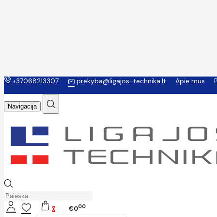
+37068213307
prekyba@ligajos-technika.lt
Apie mus
Navigacija
00
€0
0