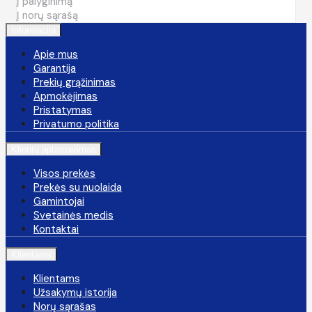
Į palyginimą
Į norų sąrašą
Informacija
Apie mus
Garantija
Prekių grąžinimas
Apmokėjimas
Pristatymas
Privatumo politika
Klientų aptarnavimas
Visos prekės
Prekės su nuolaida
Gamintojai
Svetainės medis
Kontaktai
Klientams
Klientams
Užsakymų istorija
Norų sąrašas