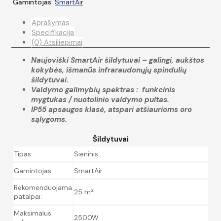
Gamintojas:
SmartAir
Aprašymas
Specifikacija
(0) Atsiliepimai
Naujoviški SmartAir šildytuvai – galingi, aukštos
kokybės, išmanūs infraraudonųjų spindulių
šildytuvai.
Valdymo galimybių spektras : funkcinis
mygtukas / nuotolinio valdymo pultas.
IP55 apsaugos klasė, atspari atšiaurioms oro
sąlygoms.
Šildytuvai
Tipas:
Sieninis
Gamintojas:
SmartAir
Rekomenduojama
25 m²
patalpai:
Maksimalus
2500W