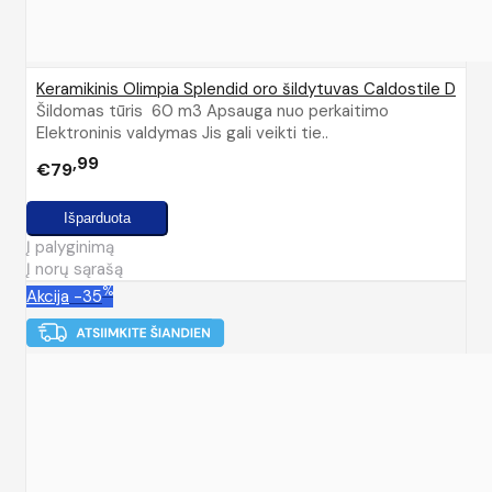
Keramikinis Olimpia Splendid oro šildytuvas Caldostile D
Šildomas tūris 60 m3 Apsauga nuo perkaitimo
Elektroninis valdymas Jis gali veikti tie..
99
€79
Į palyginimą
Į norų sąrašą
%
Akcija
-35