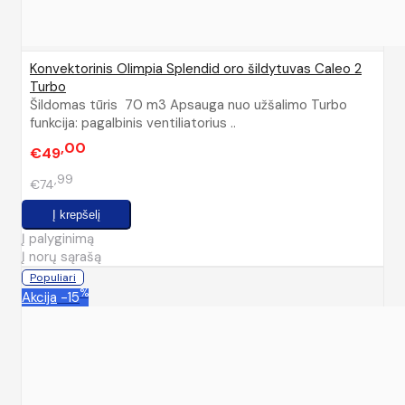
Konvektorinis Olimpia Splendid oro šildytuvas Caleo 2
Turbo
Šildomas tūris 70 m3 Apsauga nuo užšalimo Turbo
funkcija: pagalbinis ventiliatorius ..
00
€49
99
€74
Į palyginimą
Į norų sąrašą
Populiari
%
Akcija
-15