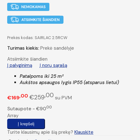
Prekės kodas:
SAIRLAC 2.5RCW
Turimas kiekis:
Prekė sandėlyje
Atsiimkite šiandien
Į palyginimą
Į norų sąrašą
Patalpoms iki
25 m²
Aukštos apsaugos lygis IP55 (atsparus lietui)
00
00
€259
€169
su PVM
00
Sutaupote - €90
Array
Turite klausimų apie šią prekę?
Klauskite