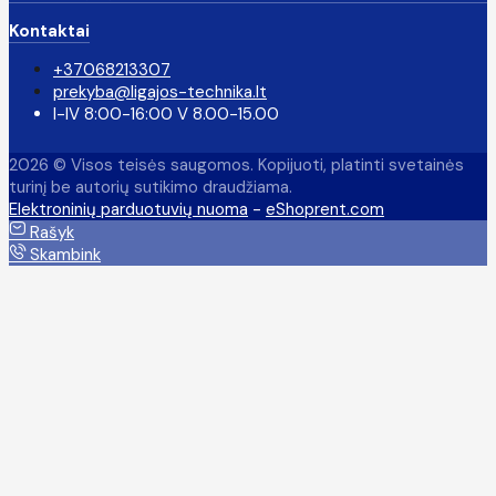
Kontaktai
+37068213307
prekyba@ligajos-technika.lt
I-IV 8:00-16:00 V 8.00-15.00
2026 © Visos teisės saugomos. Kopijuoti, platinti svetainės
turinį be autorių sutikimo draudžiama.
Elektroninių parduotuvių nuoma
-
eShoprent.com
Rašyk
Skambink