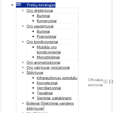
Prekių katalogas
Oro drėkintuvai
Buitiniai
Komerciniai
Oro sausintuvai
Buitiniai
Pramoniniai
Oro kondicionieriai
Mobilūs oro
kondicionieriai
Monoblokiniai
Oro aromatizatoriai
Oro valytuvai, jonizatoriai
Šildytuvai
Infraraudonųjų spindulių
Oficialus
Konvekciniai
atstovai
Ventiliatoriniai
Tepaliniai
Sieniniai, pakabinami
Boileriai (Elektriniai vandens
šildytuvai)