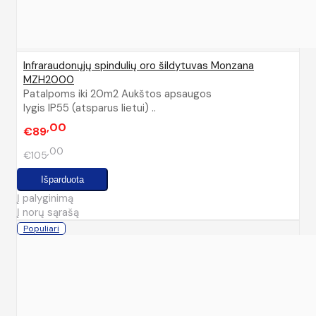
Infraraudonųjų spindulių oro šildytuvas Monzana
MZH2000
Patalpoms iki 20m2 Aukštos apsaugos
lygis IP55 (atsparus lietui) ..
00
€89
00
€105
Į palyginimą
Į norų sąrašą
Populiari