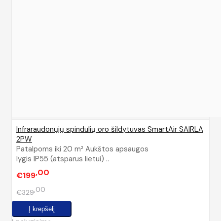
Infraraudonųjų spindulių oro šildytuvas SmartAir SAIRLA
2PW
Patalpoms iki 20 m² Aukštos apsaugos
lygis IP55 (atsparus lietui) ..
00
€199
00
€329