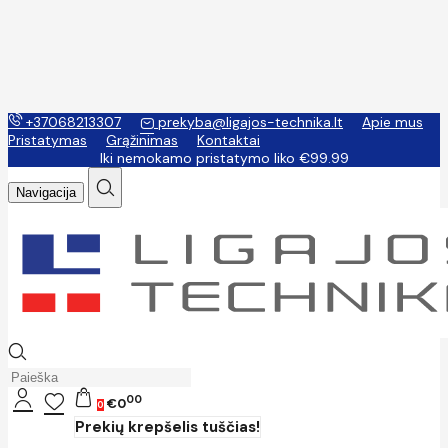
+37068213307
prekyba@ligajos-technika.lt
Apie mus
Pristatymas
Grąžinimas
Kontaktai
Iki nemokamo pristatymo liko €99.99
Navigacija
00
€0
0
Prekių krepšelis tuščias!