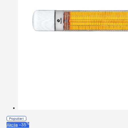
Populiari
%
Akcija
-35