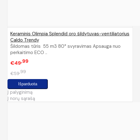
Keraminis Olimpia Splendid oro šildytuvas-ventiliatorius
Caldo Trendy
Šildomas tūris 55 m3 80° svyravimas Apsauga nuo
perkaitimo ECO ..
99
€49
99
€59
Į palyginimą
Į norų sąrašą