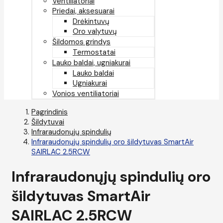
Ventiliatoriai
Priedai, aksesuarai
Drėkintuvų
Oro valytuvų
Šildomos grindys
Termostatai
Lauko baldai, ugniakurai
Lauko baldai
Ugniakurai
Vonios ventiliatoriai
Pagrindinis
Šildytuvai
Infraraudonųjų spindulių
Infraraudonųjų spindulių oro šildytuvas SmartAir
SAIRLAC 2.5RCW
Infraraudonųjų spindulių oro
šildytuvas SmartAir
SAIRLAC 2.5RCW