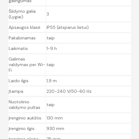
galingumas
Šildymo galia
3
(Lygiai)
Apsaugos klasė
IP55 (atsparus lietui)
Pakabinamas
taip
Laikmatis
1-9 h
Galimas
valdymas per Wi-
taip
Fi
Laido ilgis
1,9 m
Įtampa
220-240 V/50-60 Hz
Nuotolinio
taip
valdymo pultas
Įrenginio aukštis:
130 mm
Įrenginio ilgis:
930 mm
Įrenginio plotis:
75 mm