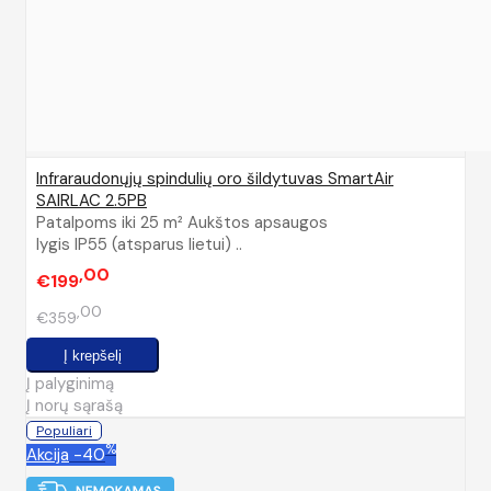
Infraraudonųjų spindulių oro šildytuvas SmartAir
SAIRLAC 2.5PB
Patalpoms iki 25 m² Aukštos apsaugos
lygis IP55 (atsparus lietui) ..
00
€199
00
€359
Į palyginimą
Į norų sąrašą
Populiari
%
Akcija
-40