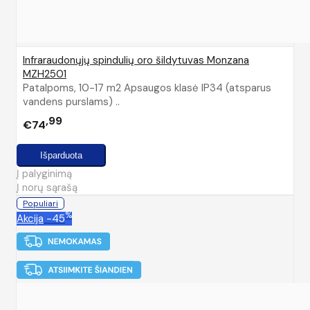
Infraraudonųjų spindulių oro šildytuvas Monzana
MZH2501
Patalpoms, 10-17 m2 Apsaugos klasė IP34 (atsparus
vandens purslams) ..
99
€74
Į palyginimą
Į norų sąrašą
Populiari
%
Akcija
-45