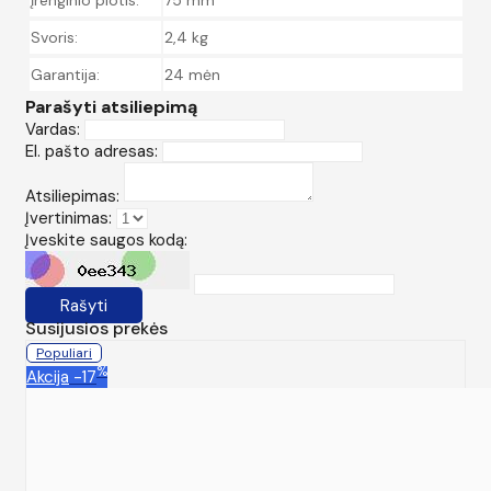
Svoris:
2,4 kg
Garantija:
24 mėn
Parašyti atsiliepimą
Vardas:
El. pašto adresas:
Atsiliepimas:
Įvertinimas:
Įveskite saugos kodą:
Rašyti
Susijusios prekės
Populiari
%
Akcija
-17