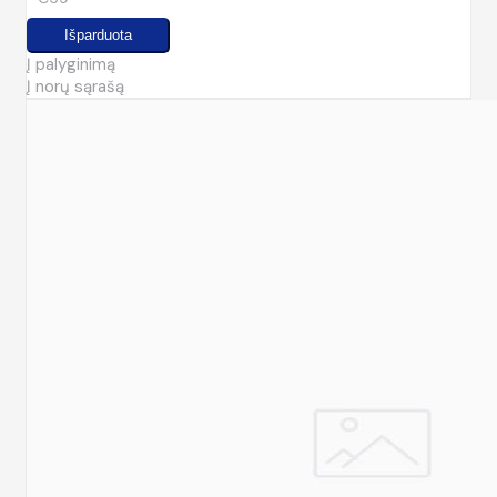
Į palyginimą
Į norų sąrašą