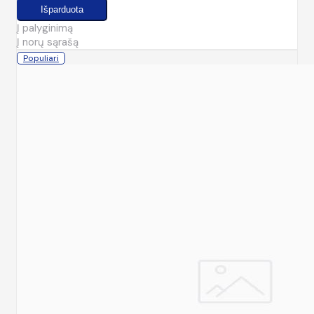
Į palyginimą
Į norų sąrašą
Populiari