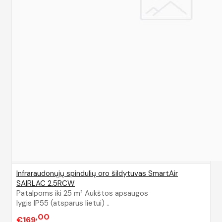
Infraraudonųjų spindulių oro šildytuvas SmartAir
SAIRLAC 2.5RCW
Patalpoms iki 25 m² Aukštos apsaugos
lygis IP55 (atsparus lietui) ..
00
€169