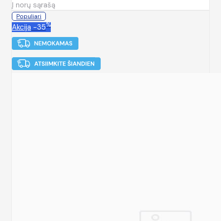
Į norų sąrašą
Populiari
%
Akcija
-35