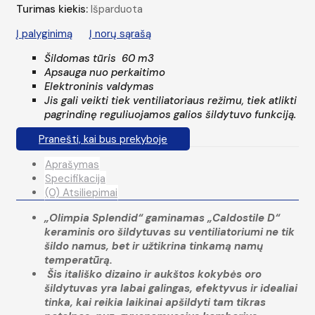
Turimas kiekis:
Išparduota
Į palyginimą
Į norų sąrašą
Šildomas tūris 60 m
3
Apsauga nuo perkaitimo
Elektroninis valdymas
Jis gali veikti tiek ventiliatoriaus režimu, tiek atlikti
pagrindinę reguliuojamos galios šildytuvo funkciją.
Pranešti, kai bus prekyboje
Aprašymas
Specifikacija
(0) Atsiliepimai
„Olimpia Splendid“ gaminamas „Caldostile D“
keraminis oro šildytuvas su ventiliatoriumi ne tik
šildo namus, bet ir užtikrina tinkamą namų
temperatūrą.
Šis itališko dizaino ir aukštos kokybės oro
šildytuvas yra labai galingas, efektyvus ir idealiai
tinka, kai reikia laikinai apšildyti tam tikras