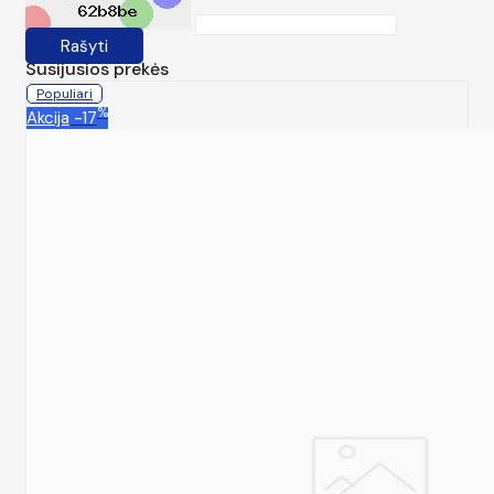
Rašyti
Susijusios prekės
Populiari
%
Akcija
-17