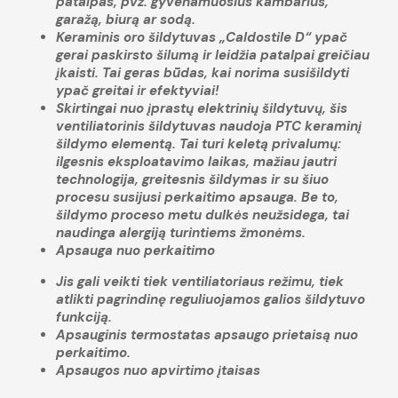
patalpas, pvz. gyvenamuosius kambarius,
garažą, biurą ar sodą.
Keraminis oro šildytuvas „Caldostile D“ ypač
gerai paskirsto šilumą ir leidžia patalpai greičiau
įkaisti. Tai geras būdas, kai norima susišildyti
ypač greitai ir efektyviai!
Skirtingai nuo įprastų elektrinių šildytuvų, šis
ventiliatorinis šildytuvas naudoja PTC keraminį
šildymo elementą. Tai turi keletą privalumų:
ilgesnis eksploatavimo laikas, mažiau jautri
technologija, greitesnis šildymas ir su šiuo
procesu susijusi perkaitimo apsauga. Be to,
šildymo proceso metu dulkės neužsidega, tai
naudinga alergiją turintiems žmonėms.
Apsauga nuo perkaitimo
Jis gali veikti tiek ventiliatoriaus režimu, tiek
atlikti pagrindinę reguliuojamos galios šildytuvo
funkciją.
Apsauginis termostatas apsaugo prietaisą nuo
perkaitimo.
Apsaugos nuo apvirtimo įtaisas