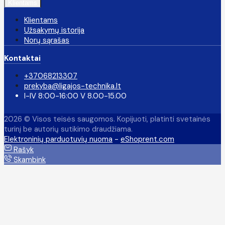
Klientams
Klientams
Užsakymų istorija
Norų sąrašas
Kontaktai
+37068213307
prekyba@ligajos-technika.lt
I-IV 8:00-16:00 V 8.00-15.00
2026 © Visos teisės saugomos. Kopijuoti, platinti svetainės
turinį be autorių sutikimo draudžiama.
Elektroninių parduotuvių nuoma
-
eShoprent.com
Rašyk
Skambink