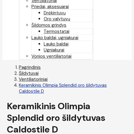
Ventiliatoriai
Priedai, aksesuarai
Drėkintuvų
Oro valytuvų
Šildomos grindys
Termostatai
Lauko baldai, ugniakurai
Lauko baldai
Ugniakurai
Vonios ventiliatoriai
Pagrindinis
Šildytuvai
Ventiliatoriniai
Keramikinis Olimpia Splendid oro šildytuvas
Caldostile D
Keramikinis Olimpia
Splendid oro šildytuvas
Caldostile D