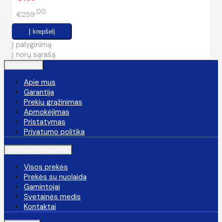
00
€259
Į palyginimą
Į norų sąrašą
Informacija
Apie mus
Garantija
Prekių grąžinimas
Apmokėjimas
Pristatymas
Privatumo politika
Klientų aptarnavimas
Visos prekės
Prekės su nuolaida
Gamintojai
Svetainės medis
Kontaktai