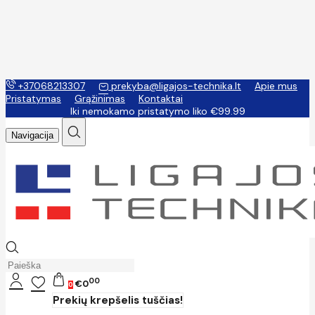
+37068213307
prekyba@ligajos-technika.lt
Apie mus
Pristatymas
Grąžinimas
Kontaktai
Iki nemokamo pristatymo liko €99.99
Navigacija
00
€0
0
Prekių krepšelis tuščias!