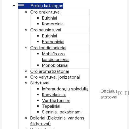
Prekių katalogas
Oro drėkintuvai
Buitiniai
Komerciniai
Oro sausintuvai
Buitiniai
Pramoniniai
Oro kondicionieriai
Mobilūs oro
kondicionieriai
Monoblokiniai
Oro aromatizatoriai
Oro valytuvai, jonizatoriai
Šildytuvai
Infraraudonųjų spindulių
Oficialus
Konvekciniai
atstovai
Ventiliatoriniai
Tepaliniai
Sieniniai, pakabinami
Boileriai (Elektriniai vandens
šildytuvai)