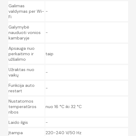
Galimas
valdymas per Wi-
-
Fi
Galymybė
nauduoti vonios
-
kambaryje
Apsauga nuo
perkaitimo ir
taip
užšalimo
Užraktas nuo
-
vaikų
Funkcija auto
-
restart
Nustatomos
temperatūros
nuo 16 °C iki 32 °C
ribos
Laido ilgis
-
Įtampa
220-240 V/50 Hz