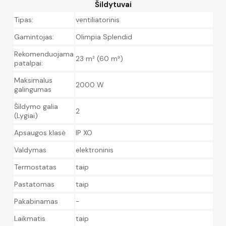
Šildytuvai
Tipas:
ventiliatorinis
Gamintojas:
Olimpia Splendid
Rekomenduojama
23 m² (60 m³)
patalpai:
Maksimalus
2000 W
galingumas
Šildymo galia
2
(Lygiai)
Apsaugos klasė
IP XO
Valdymas
elektroninis
Termostatas
taip
Pastatomas
taip
Pakabinamas
-
Laikmatis
taip