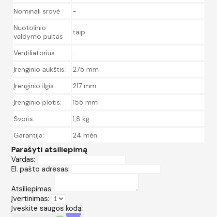
Nominali srovė
-
Nuotolinio
taip
valdymo pultas
Ventiliatorius
-
Įrenginio aukštis:
275 mm
Įrenginio ilgis:
217 mm
Įrenginio plotis:
155 mm
Svoris:
1,8 kg
Garantija:
24 mėn
Parašyti atsiliepimą
Vardas:
El. pašto adresas:
Atsiliepimas:
Įvertinimas:
Įveskite saugos kodą: