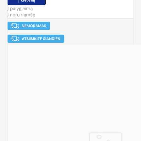
Į palyginimą
Į norų sąrašą