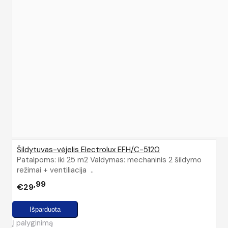
Šildytuvas-vėjelis Electrolux EFH/C-5120
Patalpoms: iki 25 m2 Valdymas: mechaninis 2 šildymo
režimai + ventiliacija ..
99
€29
Į palyginimą