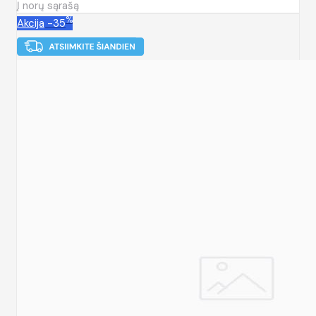
Į norų sąrašą
%
Akcija
-35