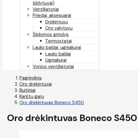
šildytuvai)
Ventiliatoriai
Priedai, aksesuarai
Drėkintuvų
Oro valytuvų
Šildomos grindys
Termostatai
Lauko baldai, ugniakurai
Lauko baldai
Ugniakurai
Vonios ventiliatoriai
Pagrindinis
Oro drėkintuvai
Buitiniai
Karštų garų
Oro drėkintuvas Boneco S450
Oro drėkintuvas Boneco S450