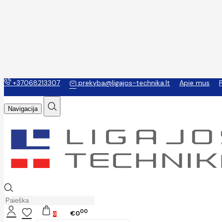
+37068213307
prekyba@ligajos-technika.lt
Apie mus
Navigacija
00
€0
0