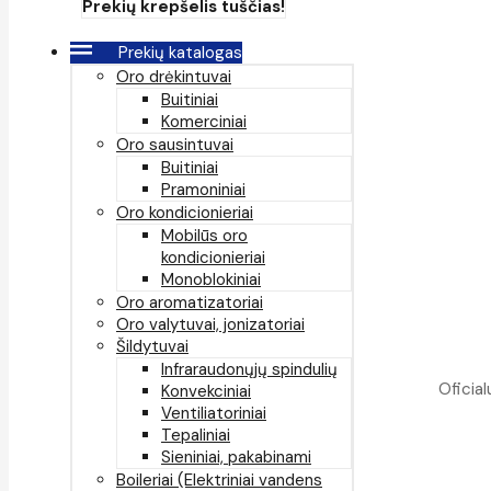
Prekių krepšelis tuščias!
Prekių katalogas
Oro drėkintuvai
Buitiniai
Komerciniai
Oro sausintuvai
Buitiniai
Pramoniniai
Oro kondicionieriai
Mobilūs oro
kondicionieriai
Monoblokiniai
Oro aromatizatoriai
Oro valytuvai, jonizatoriai
Šildytuvai
Infraraudonųjų spindulių
Oficial
Konvekciniai
Ventiliatoriniai
Tepaliniai
Sieniniai, pakabinami
Boileriai (Elektriniai vandens