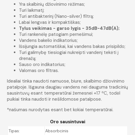
Yra skalbinių džiovinimo rėžimas;
Turi laikmatį;
Turi antibakterinį (Nano-silver) filtrą;
Labai lengvas ir kompaktiškas;
Tylus veikimas - garso lygis - 35dB-47dB(A);
Turi rankenėlę patogiam pernešimui;
Vandens bakelio indikatorius;
Išsijungia automatiškai, kai vandens bakas prisipildo;
Turi galimybę tiesiogiai nukreipti vandenį tekėti į
drenažą;
Sauso oro indikatorius;
Valomas oro filtras.
Idealiai tinka naudoti namuose, biure, skalbimo džiovinimo
patalpoje. Išgauna daugiau vandens nei dauguma tradicinių
sausintuvų esant temperatūrai žemesnei +17 ºC, todėl
puikiai tinka naudoti ir nešildomose patalpose.
*našumas nurodytas esant bet kokiai temperatūrai.
Oro sausintuvai
Tipas:
Absorbcinis