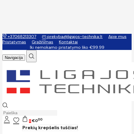
+37068213307
prekyba@ligajos-technika.lt
Apie mus
Pristatymas
Grąžinimas
Kontaktai
Iki nemokamo pristatymo liko €99.99
Navigacija
00
€0
0
Prekių krepšelis tuščias!