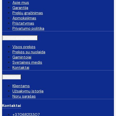
Apie mus
Garantija
Prekių grąžinimas
Apmokėjimas
Pristatymas
Privatumo politika
Klientų aptarnavimas
Visos prekės
Prekės su nuolaida
Gamintojai
Svetainės medis
Kontaktai
Klientams
Klientams
Užsakymų istorija
Norų sąrašas
Kontaktai
+37068213307