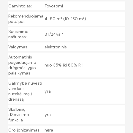
Gamintojas:
Toyotomi
Rekomenduojama
4-50 m² (10-130 m³)
patalpai:
Sausinimo
8 l/24val*
našumas:
Valdymas
elektroninis
Automatinis
pageidaujamo
nuo 35% iki 80% RH
drėgmės lygio
palaikymas
Galimybė nuvesti
vandens
yra
nutekėjimą į
drenažą
Skalbinių
džiovinimo
yra
funkcija
Oro jonizavimas:
nėra