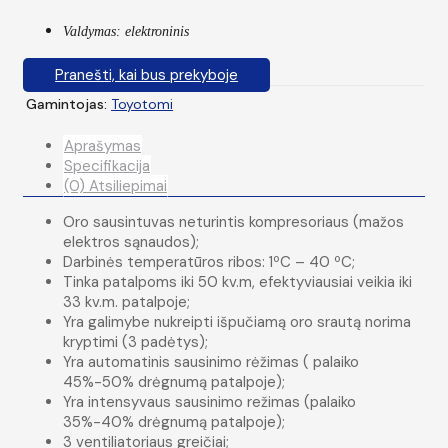
Valdymas: elektroninis
Pranešti, kai bus prekyboje
Gamintojas:
Toyotomi
Aprašymas
Specifikacija
(0) Atsiliepimai
Oro sausintuvas neturintis kompresoriaus (mažos
elektros sąnaudos);
Darbinės temperatūros ribos: 1ºC – 40 ºC;
Tinka patalpoms iki 50 kv.m, efektyviausiai veikia iki
33 kv.m. patalpoje;
Yra galimybe nukreipti išpučiamą oro srautą norima
kryptimi (3 padėtys);
Yra automatinis sausinimo rėžimas ( palaiko
45%-50% drėgnumą patalpoje);
Yra intensyvaus sausinimo režimas (palaiko
35%-40% drėgnumą patalpoje);
3 ventiliatoriaus greičiai;