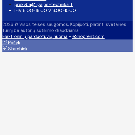
prekyba@ligajos-technika.lt
I-IV 8:00-16:00 V 8.00-15.00
2026 © Visos teisės saugomos. Kopijuoti, platinti svetainės
turinį be autorių sutikimo draudžiama.
Elektroninių parduotuvių nuoma
-
eShoprent.com
Rašyk
Skambink