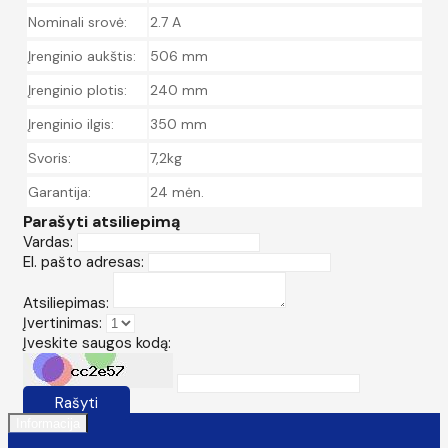
Nominali srovė:
2.7 A
Įrenginio aukštis:
506 mm
Įrenginio plotis:
240 mm
Įrenginio ilgis:
350 mm
Svoris:
7,2kg
Garantija:
24 mėn.
Parašyti atsiliepimą
Vardas:
El. pašto adresas:
Atsiliepimas:
Įvertinimas:
Įveskite saugos kodą:
Rašyti
Informacija