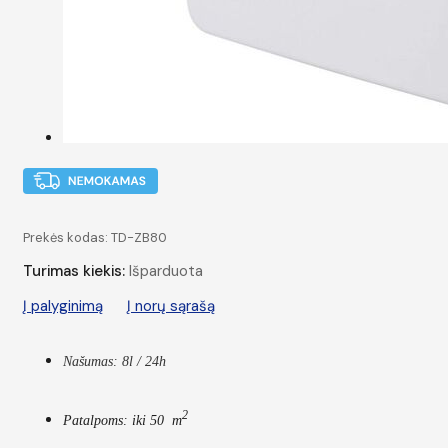
Prekės kodas:
TD-ZB80
Turimas kiekis:
Išparduota
Į palyginimą
Į norų sąrašą
Našumas: 8l / 24h
2
Patalpoms: iki 50 m