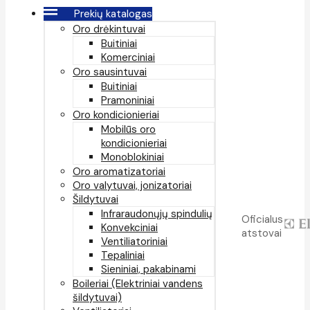
Prekių katalogas
Oro drėkintuvai
Buitiniai
Komerciniai
Oro sausintuvai
Buitiniai
Pramoniniai
Oro kondicionieriai
Mobilūs oro
kondicionieriai
Monoblokiniai
Oro aromatizatoriai
Oro valytuvai, jonizatoriai
Šildytuvai
Infraraudonųjų spindulių
Oficialus
Konvekciniai
atstovai
Ventiliatoriniai
Tepaliniai
Sieniniai, pakabinami
Boileriai (Elektriniai vandens
šildytuvai)