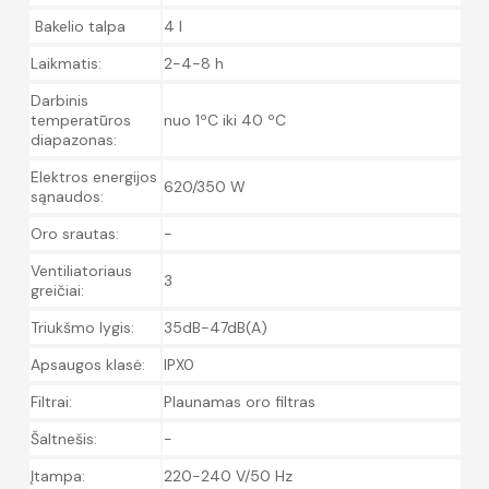
Bakelio talpa
4 l
Laikmatis:
2-4-8 h
Darbinis
temperatūros
nuo 1ºC iki 40 ºC
diapazonas:
Elektros energijos
620/350 W
sąnaudos:
Oro srautas:
-
Ventiliatoriaus
3
greičiai:
Triukšmo lygis:
35dB-47dB(A)
Apsaugos klasė:
IPX0
Filtrai:
Plaunamas oro filtras
Šaltnešis:
-
Įtampa:
220-240 V/50 Hz