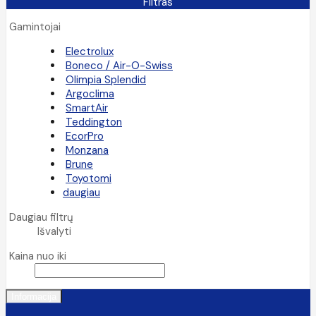
Filtras
Gamintojai
Electrolux
Boneco / Air-O-Swiss
Olimpia Splendid
Argoclima
SmartAir
Teddington
EcorPro
Monzana
Brune
Toyotomi
daugiau
Daugiau filtrų
Išvalyti
Kaina nuo iki
Informacija