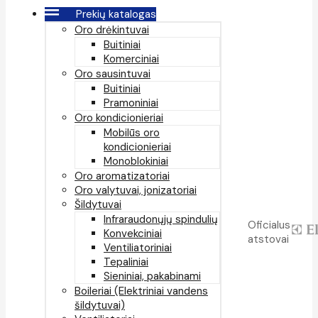
Prekių katalogas
Oro drėkintuvai
Buitiniai
Komerciniai
Oro sausintuvai
Buitiniai
Pramoniniai
Oro kondicionieriai
Mobilūs oro
kondicionieriai
Monoblokiniai
Oro aromatizatoriai
Oro valytuvai, jonizatoriai
Šildytuvai
Infraraudonųjų spindulių
Oficialus
Konvekciniai
atstovai
Ventiliatoriniai
Tepaliniai
Sieniniai, pakabinami
Boileriai (Elektriniai vandens
šildytuvai)