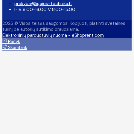
prekyba@ligajos-technika.lt
I-IV 8:00-16:00 V 8.00-15.00
2026 © Visos teisės saugomos. Kopijuoti, platinti svetainės
turinį be autorių sutikimo draudžiama.
Elektroninių parduotuvių nuoma
-
eShoprent.com
Rašyk
Skambink