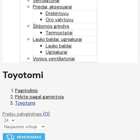
Ventiliatoriai
Priedai, aksesuarai
Drėkintuvų
Oro valytuvų
Šildomos grindys
Termostatai
Lauko baldai, ugniakurai
Lauko baldai
Ugniakurai
Vonios ventiliatoriai
Toyotomi
Pagrindinis
Pirkite pagal gamintoją
Toyotomi
Prekių palyginimas
(0)