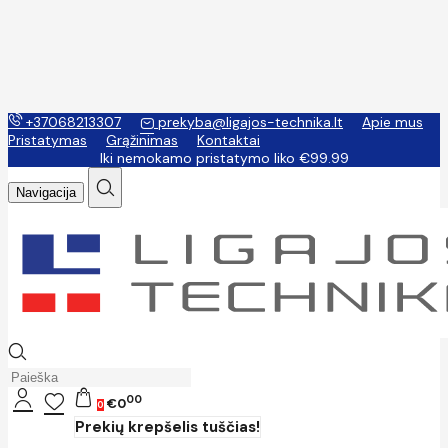
+37068213307
prekyba@ligajos-technika.lt
Apie mus
Pristatymas
Grąžinimas
Kontaktai
Iki nemokamo pristatymo liko €99.99
Navigacija
00
€0
0
Prekių krepšelis tuščias!