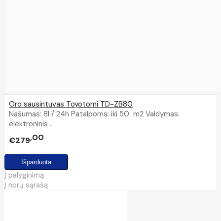
Oro sausintuvas Toyotomi TD-ZB80
Našumas: 8l / 24h Patalpoms: iki 50 m2 Valdymas:
elektroninis ..
00
€279
Į palyginimą
Į norų sąrašą