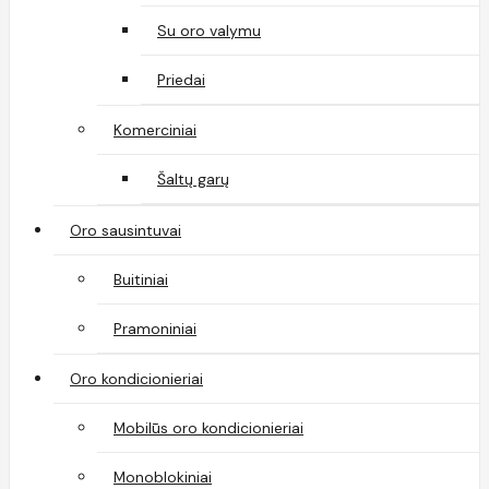
Su oro valymu
Priedai
Komerciniai
Šaltų garų
Oro sausintuvai
Buitiniai
Pramoniniai
Oro kondicionieriai
Mobilūs oro kondicionieriai
Monoblokiniai