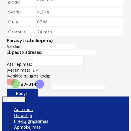
plotis:
Svoris:
4,2 kg
Galia:
67 W
Garantija:
24 mėn
Parašyti atsiliepimą
Vardas:
El. pašto adresas:
Atsiliepimas:
Įvertinimas:
Įveskite saugos kodą:
Rašyti
Informacija
Apie mus
Garantija
Prekių grąžinimas
Apmokėjimas