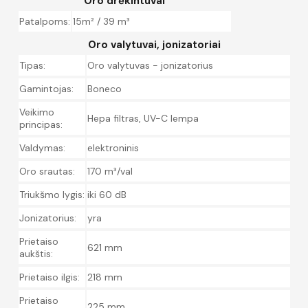
Oro drėkintuvai
Patalpoms:
15m² / 39 m³
Oro valytuvai, jonizatoriai
Tipas:
Oro valytuvas - jonizatorius
Gamintojas:
Boneco
Veikimo
Hepa filtras, UV-C lempa
principas:
Valdymas:
elektroninis
Oro srautas:
170 m³/val
Triukšmo lygis:
iki 60 dB
Jonizatorius:
yra
Prietaiso
621 mm
aukštis:
Prietaiso ilgis:
218 mm
Prietaiso
225 mm