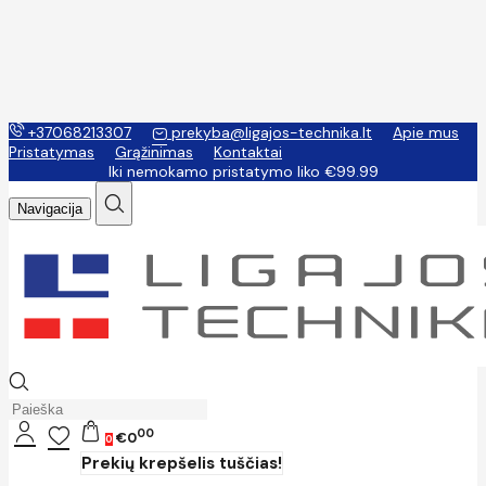
+37068213307
prekyba@ligajos-technika.lt
Apie mus
Pristatymas
Grąžinimas
Kontaktai
Iki nemokamo pristatymo liko €99.99
Navigacija
00
€0
0
Prekių krepšelis tuščias!