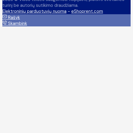
turinį be autorių sutikimo draudžiama.
Elektroninių parduotuvių nuoma
-
eShoprent.com
Rašyk
Skambink