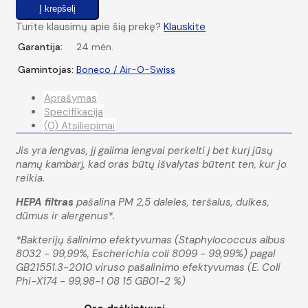
Turite klausimų apie šią prekę?
Klauskite
Garantija:
24 mėn.
Gamintojas:
Boneco / Air-O-Swiss
Aprašymas
Specifikacija
(0) Atsiliepimai
Jis yra lengvas, jį galima lengvai perkelti į bet kurį jūsų
namų kambarį, kad oras būtų išvalytas būtent ten, kur jo
reikia.
HEPA filtras
pašalina PM 2,5 daleles, teršalus, dulkes,
dūmus ir alergenus*.
*Bakterijų šalinimo efektyvumas (Staphylococcus albus
8032 - 99,99%, Escherichia coli 8099 - 99,99%) pagal
GB21551.3-2010 viruso pašalinimo efektyvumas (E. Coli
Phi-X174 - 99,98-1 08 15 GB01-2 %)