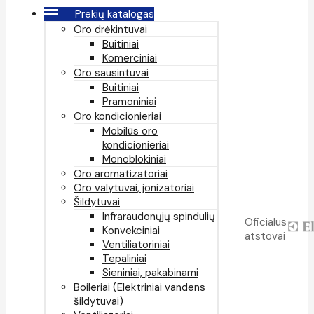
Prekių katalogas
Oro drėkintuvai
Buitiniai
Komerciniai
Oro sausintuvai
Buitiniai
Pramoniniai
Oro kondicionieriai
Mobilūs oro
kondicionieriai
Monoblokiniai
Oro aromatizatoriai
Oro valytuvai, jonizatoriai
Šildytuvai
Infraraudonųjų spindulių
Oficialus
Konvekciniai
atstovai
Ventiliatoriniai
Tepaliniai
Sieniniai, pakabinami
Boileriai (Elektriniai vandens
šildytuvai)