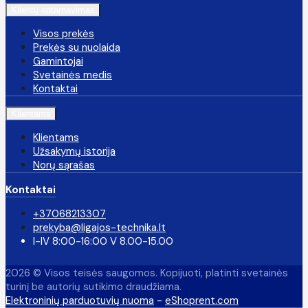
Klientų aptarnavimas
Visos prekės
Prekės su nuolaida
Gamintojai
Svetainės medis
Kontaktai
Klientams
Klientams
Užsakymų istorija
Norų sąrašas
Kontaktai
+37068213307
prekyba@ligajos-technika.lt
I-IV 8:00-16:00 V 8.00-15.00
2026 © Visos teisės saugomos. Kopijuoti, platinti svetainės
turinį be autorių sutikimo draudžiama.
Elektroninių parduotuvių nuoma
-
eShoprent.com