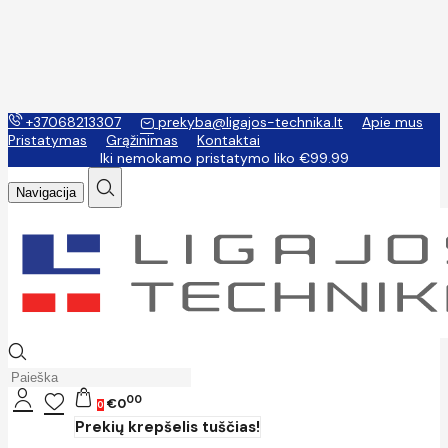
+37068213307
prekyba@ligajos-technika.lt
Apie mus
Pristatymas
Grąžinimas
Kontaktai
Iki nemokamo pristatymo liko €99.99
Navigacija
00
€0
0
Prekių krepšelis tuščias!