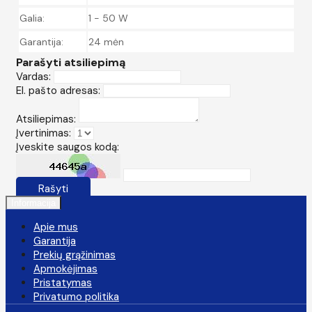
Galia:
1 - 50 W
Garantija:
24 mėn
Parašyti atsiliepimą
Vardas:
El. pašto adresas:
Atsiliepimas:
Įvertinimas:
Įveskite saugos kodą:
Rašyti
Informacija
Apie mus
Garantija
Prekių grąžinimas
Apmokėjimas
Pristatymas
Privatumo politika