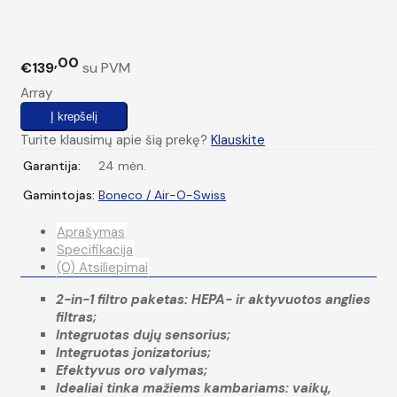
00
€139
su PVM
Array
Turite klausimų apie šią prekę?
Klauskite
Garantija:
24 mėn.
Gamintojas:
Boneco / Air-O-Swiss
Aprašymas
Specifikacija
(0) Atsiliepimai
2-in-1 filtro paketas: HEPA- ir aktyvuotos anglies
filtras;
Integruotas dujų sensorius;
Integruotas jonizatorius;
Efektyvus oro valymas;
Idealiai tinka mažiems kambariams: vaikų,