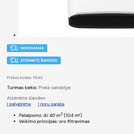
Prekės kodas:
P340
Turimas kiekis:
Prekė sandėlyje
Atsiimkite šiandien
Į palyginimą
Į norų sąrašą
2
Patalpoms: iki 40 m
(104 m³)
Veikimo principas: oro filtravimas