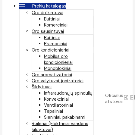
Prekių katalogas
Oro drėkintuvai
Buitiniai
Komerciniai
Oro sausintuvai
Buitiniai
Pramoniniai
Oro kondicionieriai
Mobilūs oro
kondicionieriai
Monoblokiniai
Oro aromatizatoriai
Oro valytuvai, jonizatoriai
Šildytuvai
Infraraudonųjų spindulių
Oficialus
Konvekciniai
atstovai
Ventiliatoriniai
Tepaliniai
Sieniniai, pakabinami
Boileriai (Elektriniai vandens
šildytuvai)