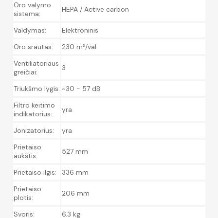
Oro valymo
HEPA / Active carbon
sistema:
Valdymas:
Elektroninis
Oro srautas:
230 m³/val
Ventiliatoriaus
3
greičiai:
Triukšmo lygis:
~30 - 57 dB
Filtro keitimo
yra
indikatorius:
Jonizatorius:
yra
Prietaiso
527 mm
aukštis:
Prietaiso ilgis:
336 mm
Prietaiso
206 mm
plotis:
Svoris:
6.3 kg