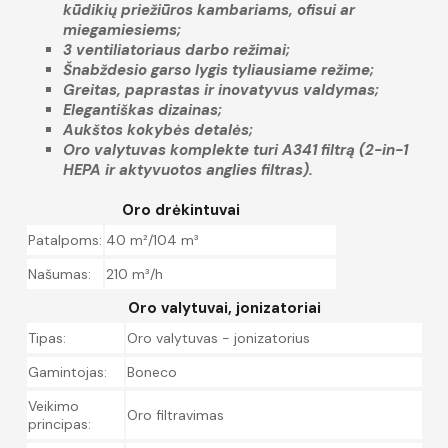
kūdikių priežiūros kambariams, ofisui ar
miegamiesiems;
3 ventiliatoriaus darbo režimai;
Šnabždesio garso lygis tyliausiame režime;
Greitas, paprastas ir inovatyvus valdymas;
Elegantiškas dizainas;
Aukštos kokybės detalės;
Oro valytuvas komplekte turi A341 filtrą (2-in-1
HEPA ir aktyvuotos anglies filtras).
Oro drėkintuvai
Patalpoms:
40 m²/104 m³
Našumas:
210 m³/h
Oro valytuvai, jonizatoriai
Tipas:
Oro valytuvas - jonizatorius
Gamintojas:
Boneco
Veikimo
Oro filtravimas
principas: