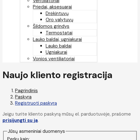
Ventiliatoriai
Priedai, aksesuarai
Drėkintuvų
Oro valytuvų
Šildomos grindys
Termostatai
Lauko baldai, ugniakurai
Lauko baldai
Ugniakurai
Vonios ventiliatoriai
Naujo kliento registracija
Pagrindinis
Paskyra
Registruoti paskyrą
Jeigu turite kliento paskyrą mūsų el. parduotuvėje, prašome
prisijungti su ja
.
Jūsų asmeniniai duomenys
Perku kaip: