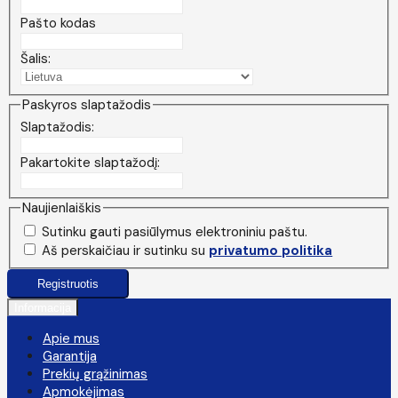
Pašto kodas
Šalis:
Paskyros slaptažodis
Slaptažodis:
Pakartokite slaptažodį:
Naujienlaiškis
Sutinku gauti pasiūlymus elektroniniu paštu.
Aš perskaičiau ir sutinku su
privatumo politika
Informacija
Apie mus
Garantija
Prekių grąžinimas
Apmokėjimas