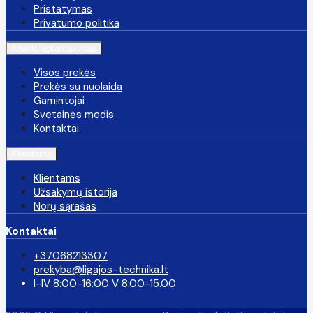
Pristatymas
Privatumo politika
Klientų aptarnavimas
Visos prekės
Prekės su nuolaida
Gamintojai
Svetainės medis
Kontaktai
Klientams
Klientams
Užsakymų istorija
Norų sąrašas
Kontaktai
+37068213307
prekyba@ligajos-technika.lt
I-IV 8:00-16:00 V 8.00-15.00