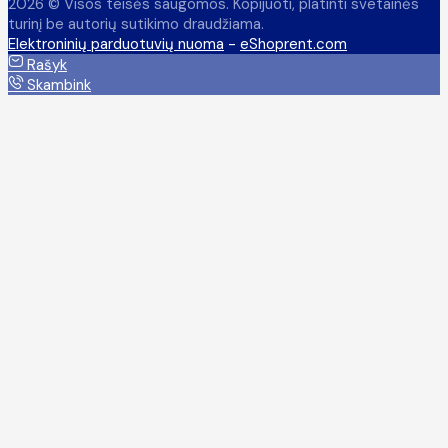
2026 © Visos teisės saugomos. Kopijuoti, platinti svetainės
turinį be autorių sutikimo draudžiama.
Elektroninių parduotuvių nuoma
-
eShoprent.com
Rašyk
Skambink