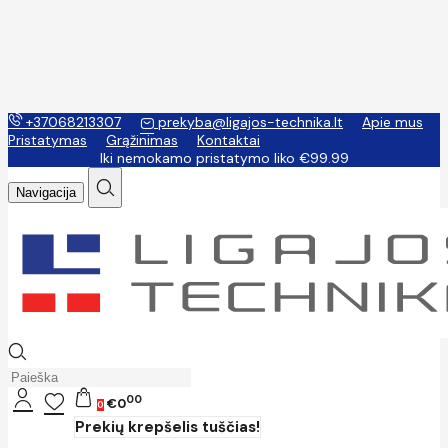
+37068213307
prekyba@ligajos-technika.lt
Apie mus
Pristatymas
Grąžinimas
Kontaktai
Iki nemokamo pristatymo liko €99.99
Navigacija
00
€0
0
Prekių krepšelis tuščias!