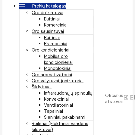
Prekių katalogas
Oro drėkintuvai
Buitiniai
Komerciniai
Oro sausintuvai
Buitiniai
Pramoniniai
Oro kondicionieriai
Mobilūs oro
kondicionieriai
Monoblokiniai
Oro aromatizatoriai
Oro valytuvai, jonizatoriai
Šildytuvai
Infraraudonųjų spindulių
Oficialus
Konvekciniai
atstovai
Ventiliatoriniai
Tepaliniai
Sieniniai, pakabinami
Boileriai (Elektriniai vandens
šildytuvai)