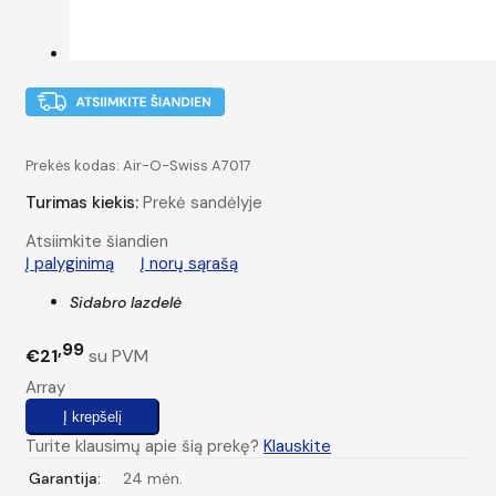
Prekės kodas:
Air-O-Swiss A7017
Turimas kiekis:
Prekė sandėlyje
Atsiimkite šiandien
Į palyginimą
Į norų sąrašą
Sidabro lazdelė
99
€21
su PVM
Array
Turite klausimų apie šią prekę?
Klauskite
Garantija:
24 mėn.