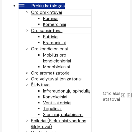
Prekių katalogas
Oro drėkintuvai
Buitiniai
Komerciniai
Oro sausintuvai
Buitiniai
Pramoniniai
Oro kondicionieriai
Mobilūs oro
kondicionieriai
Monoblokiniai
Oro aromatizatoriai
Oro valytuvai, jonizatoriai
Šildytuvai
Infraraudonųjų spindulių
Oficialus
Konvekciniai
atstovai
Ventiliatoriniai
Tepaliniai
Sieniniai, pakabinami
Boileriai (Elektriniai vandens
šildytuvai)