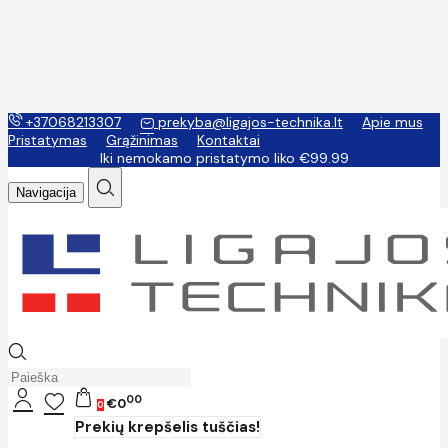
+37068213307
prekyba@ligajos-technika.lt
Apie mus
Pristatymas
Grąžinimas
Kontaktai
Iki nemokamo pristatymo liko €99.99
Navigacija
00
€0
0
Prekių krepšelis tuščias!