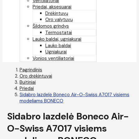
Ventiliatoriai
Priedai, aksesuarai
Drėkintuvų
Oro valytuvų
Šildomos grindys
Termostatai
Lauko baldai, ugniakurai
Lauko baldai
Ugniakurai
Vonios ventiliatoriai
Pagrindinis
Oro drėkintuvai
Buitiniai
Priedai
Sidabro lazdelė Boneco Air-O-Swiss A7017 visiems
modeliams BONECO
Sidabro lazdelė Boneco Air-
O-Swiss A7017 visiems