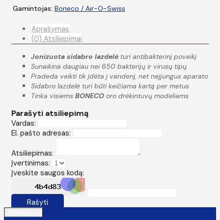
Gamintojas:
Boneco / Air-O-Swiss
Aprašymas
(0) Atsiliepimai
Jonizuota sidabro lazdelė
turi antibakterinį poveikį
Sunaikina daugiau nei 650 bakterijų ir virusų tipų
Pradeda veikti tik įdėta į vandenį, net neįjungus aparato
Sidabro lazdelė turi būti keičiama kartą per metus
Tinka visiems
BONECO
oro drėkintuvų modeliams
Parašyti atsiliepimą
Vardas:
El. pašto adresas:
Atsiliepimas:
Įvertinimas:
Įveskite saugos kodą:
Rašyti
Informacija