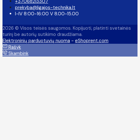
+37068213307
prekyba@ligajos-technika.lt
I-IV 8:00-16:00 V 8.00-15.00
2026 © Visos teisės saugomos. Kopijuoti, platinti svetainės
turinį be autorių sutikimo draudžiama.
Elektroninių parduotuvių nuoma
-
eShoprent.com
Rašyk
Skambink