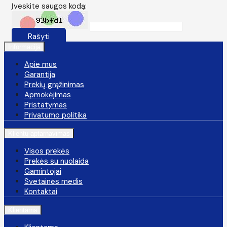
Įveskite saugos kodą:
Rašyti
Informacija
Apie mus
Garantija
Prekių grąžinimas
Apmokėjimas
Pristatymas
Privatumo politika
Klientų aptarnavimas
Visos prekės
Prekės su nuolaida
Gamintojai
Svetainės medis
Kontaktai
Klientams