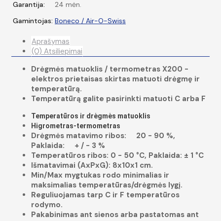
Garantija:
24 mėn.
Gamintojas:
Boneco / Air-O-Swiss
Aprašymas
(0) Atsiliepimai
Drėgmės matuoklis / termometras X200 -
elektros prietaisas skirtas matuoti drėgmę ir
temperatūrą.
Temperatūrą galite pasirinkti matuoti C arba F
Temperatūros ir drėgmės matuoklis
Higrometras-termometras
Drėgmės matavimo ribos: 20 - 90 %,
Paklaida: + / - 3 %
Temperatūros ribos: 0 - 50 °C, Paklaida: ± 1 °C
Išmatavimai (AxPxG): 8x10x1 cm.
Min/Max mygtukas rodo minimalias ir
maksimalias temperatūras/drėgmės lygį.
Reguliuojamas tarp C ir F temperatūros
rodymo.
Pakabinimas ant sienos arba pastatomas ant