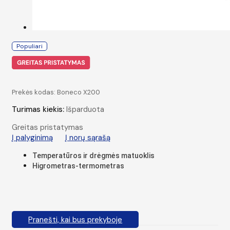
Populiari
Prekės kodas:
Boneco X200
Turimas kiekis:
Išparduota
Greitas pristatymas
Į palyginimą
Į norų sąrašą
Temperatūros ir drėgmės matuoklis
Higrometras-termometras
Pranešti, kai bus prekyboje