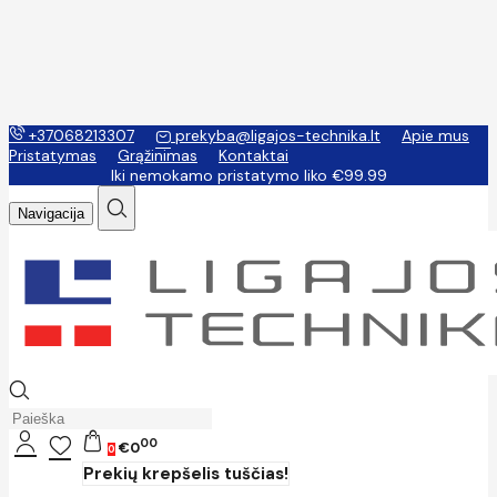
+37068213307
prekyba@ligajos-technika.lt
Apie mus
Pristatymas
Grąžinimas
Kontaktai
Iki nemokamo pristatymo liko €99.99
Navigacija
00
€0
0
Prekių krepšelis tuščias!