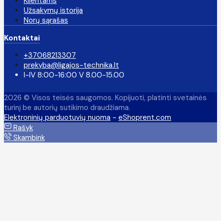
Klientams
Užsakymų istorija
Norų sąrašas
Kontaktai
+37068213307
prekyba@ligajos-technika.lt
I-IV 8:00-16:00 V 8.00-15.00
2026 © Visos teisės saugomos. Kopijuoti, platinti svetainės
turinį be autorių sutikimo draudžiama.
Elektroninių parduotuvių nuoma
-
eShoprent.com
Rašyk
Skambink