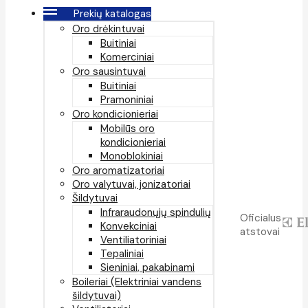
Prekių katalogas
Oro drėkintuvai
Buitiniai
Komerciniai
Oro sausintuvai
Buitiniai
Pramoniniai
Oro kondicionieriai
Mobilūs oro
kondicionieriai
Monoblokiniai
Oro aromatizatoriai
Oro valytuvai, jonizatoriai
Šildytuvai
Infraraudonųjų spindulių
Oficialus
Konvekciniai
atstovai
Ventiliatoriniai
Tepaliniai
Sieniniai, pakabinami
Boileriai (Elektriniai vandens
šildytuvai)