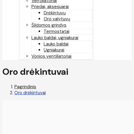
Ventiliatoriai
Priedai, aksesuarai
Drėkintuvų
Oro valytuvų
Šildomos grindys
Termostatai
Lauko baldai, ugniakurai
Lauko baldai
Ugniakurai
Vonios ventiliatoriai
Oro drėkintuvai
Pagrindinis
Oro drėkintuvai