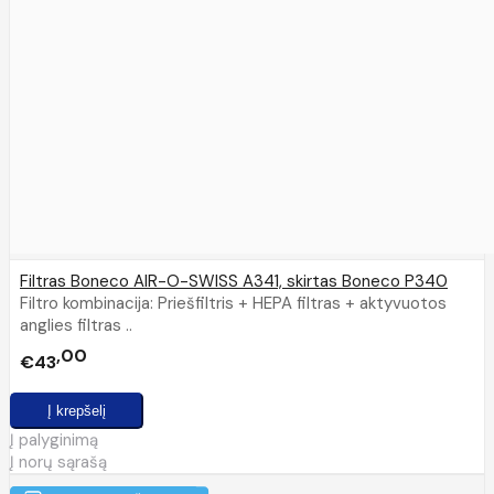
Filtras Boneco AIR-O-SWISS A341, skirtas Boneco P340
Filtro kombinacija: Priešfiltris + HEPA filtras + aktyvuotos
anglies filtras ..
00
€43
Į palyginimą
Į norų sąrašą