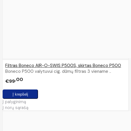
Filtras Boneco AIR-O-SWIS P500S, skirtas Boneco P500
Boneco P500 valytuvui cig. dūmų filtras 3 viename ..
00
€99
Į palyginimą
Į norų sąrašą