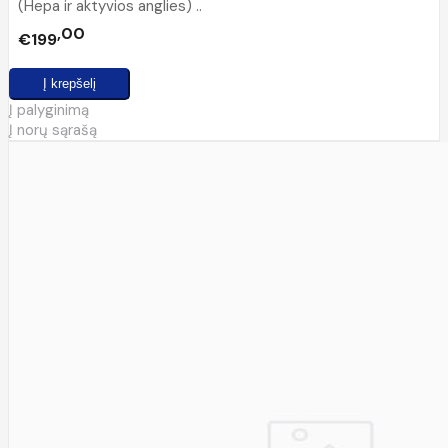
(Hepa ir aktyvios anglies) ..
00
€199
Į palyginimą
Į norų sąrašą