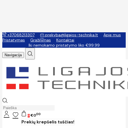
+37068213307
prekyba@ligajos-technika.lt
Apie mus
Pristatymas
Grąžinimas
Kontaktai
Iki nemokamo pristatymo liko €99.99
Navigacija
00
€0
0
Prekių krepšelis tuščias!