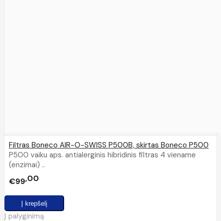
Filtras Boneco AIR-O-SWISS P500B, skirtas Boneco P500
P500 vaiku aps. antialerginis hibridinis filtras 4 viename
(enzimai) ..
00
€99
Į palyginimą