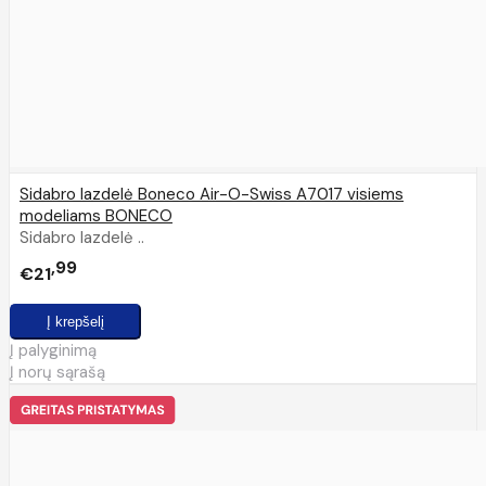
Sidabro lazdelė Boneco Air-O-Swiss A7017 visiems
modeliams BONECO
Sidabro lazdelė ..
99
€21
Į palyginimą
Į norų sąrašą