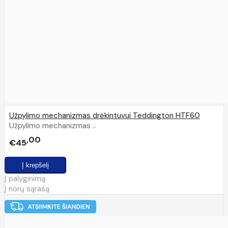
Užpylimo mechanizmas drėkintuvui Teddington HTF60
Užpylimo mechanizmas ..
00
€45
Į palyginimą
Į norų sąrašą