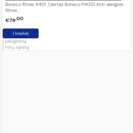
Boneco filtras A401 (skirtas Boneco P400) Anti-alerginis
filtras ..
00
€79
Į palyginimą
Į norų sąrašą