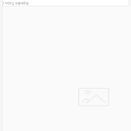
Į norų sąrašą