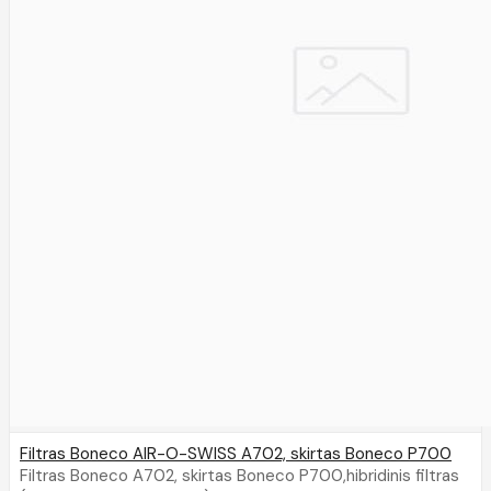
Filtras Boneco AIR-O-SWISS A702, skirtas Boneco P700
Filtras Boneco A702, skirtas Boneco P700,hibridinis filtras