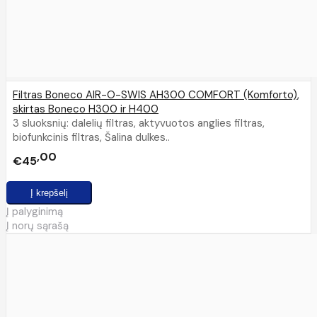
Filtras Boneco AIR-O-SWIS AH300 COMFORT (Komforto),
skirtas Boneco H300 ir H400
3 sluoksnių: dalelių filtras, aktyvuotos anglies filtras,
biofunkcinis filtras, Šalina dulkes..
00
€45
Į palyginimą
Į norų sąrašą