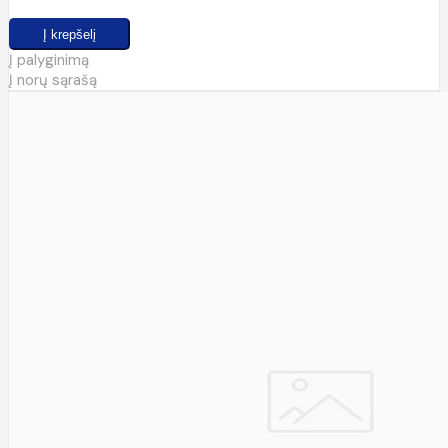
Į palyginimą
Į norų sąrašą