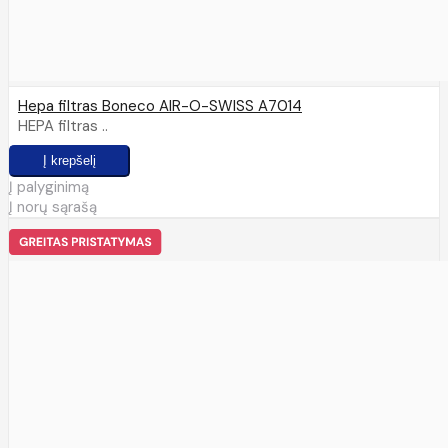
Hepa filtras Boneco AIR-O-SWISS A7014
HEPA filtras ..
Į palyginimą
Į norų sąrašą