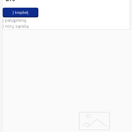
Į palyginimą
Į norų sąrašą