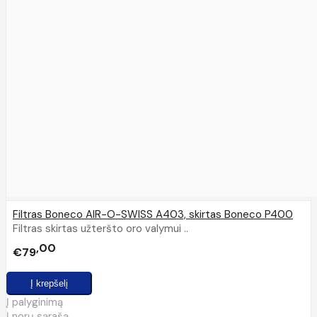
Filtras Boneco AIR-O-SWISS A403, skirtas Boneco P400
Filtras skirtas užteršto oro valymui ..
00
€79
Į palyginimą
Į norų sąrašą