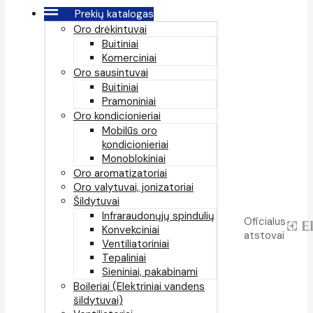
Prekių katalogas
Oro drėkintuvai
Buitiniai
Komerciniai
Oro sausintuvai
Buitiniai
Pramoniniai
Oro kondicionieriai
Mobilūs oro
kondicionieriai
Monoblokiniai
Oro aromatizatoriai
Oro valytuvai, jonizatoriai
Šildytuvai
Infraraudonųjų spindulių
Oficialus
Konvekciniai
atstovai
Ventiliatoriniai
Tepaliniai
Sieniniai, pakabinami
Boileriai (Elektriniai vandens
šildytuvai)