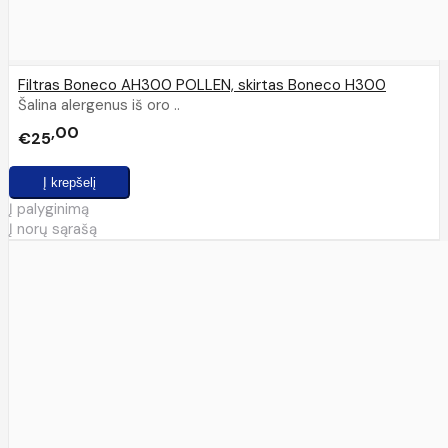
Filtras Boneco AH300 POLLEN, skirtas Boneco H300
Šalina alergenus iš oro ..
00
€25
Į palyginimą
Į norų sąrašą