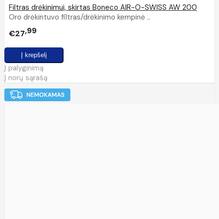
Filtras drėkinimui, skirtas Boneco AIR-O-SWISS AW 200
Oro drėkintuvo filtras/drėkinimo kempinė ..
99
€27
Į palyginimą
Į norų sąrašą