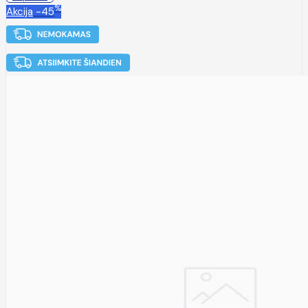
%
Akcija
-45