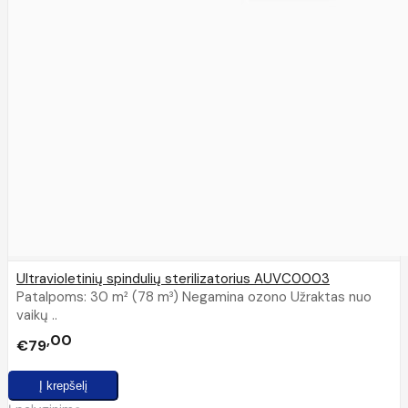
Ultravioletinių spindulių sterilizatorius AUVC0003
Patalpoms: 30 m² (78 m³) Negamina ozono Užraktas nuo
vaikų ..
00
€79