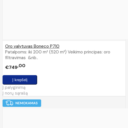
Oro valytuvas Boneco P710
Patalpoms: iki 200 m² (520 m³) Veikimo principas: oro
filtravimas &nb..
00
€749
Į palyginimą
Į norų sąrašą