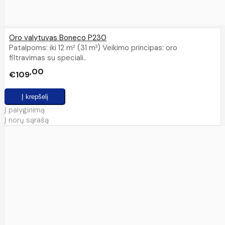
Oro valytuvas Boneco P230
Patalpoms: iki 12 m² (31 m³) Veikimo principas: oro
filtravimas su speciali..
00
€109
Į palyginimą
Į norų sąrašą