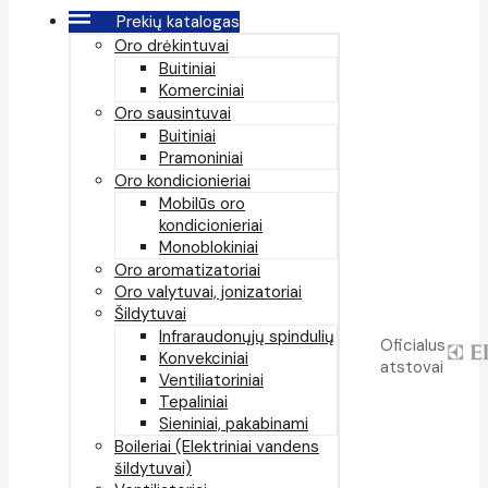
Prekių katalogas
Oro drėkintuvai
Buitiniai
Komerciniai
Oro sausintuvai
Buitiniai
Pramoniniai
Oro kondicionieriai
Mobilūs oro
kondicionieriai
Monoblokiniai
Oro aromatizatoriai
Oro valytuvai, jonizatoriai
Šildytuvai
Infraraudonųjų spindulių
Oficialus
Konvekciniai
atstovai
Ventiliatoriniai
Tepaliniai
Sieniniai, pakabinami
Boileriai (Elektriniai vandens
šildytuvai)