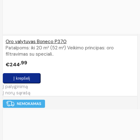
Oro valytuvas Boneco P370
Patalpoms: iki 20 m² (52 m³) Veikimo principas: oro
filtravimas su speciali..
99
€244
Į palyginimą
Į norų sąrašą