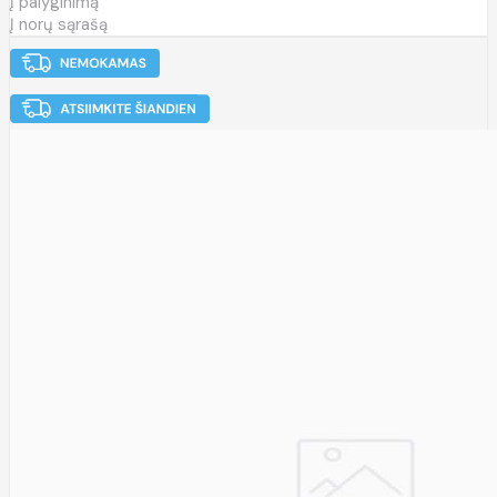
Į palyginimą
Į norų sąrašą