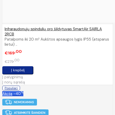
Infraraudonųjų spindulių oro šildytuvas SmartAir SAIRLA
2RCB
Patalpoms iki 20 m² Aukštos apsaugos lygis IP55 (atsparus
lietui) ..
00
€169
00
€279
Į palyginimą
Į norų sąrašą
Populiari
%
Akcija
-40