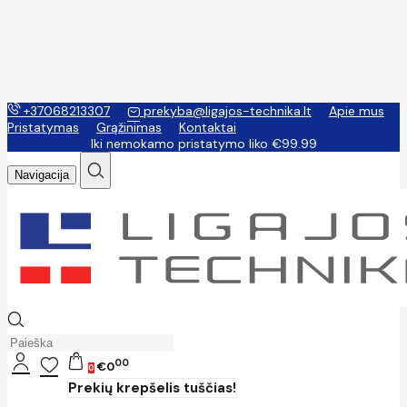
+37068213307
prekyba@ligajos-technika.lt
Apie mus
Pristatymas
Grąžinimas
Kontaktai
Iki nemokamo pristatymo liko €99.99
Navigacija
00
€0
0
Prekių krepšelis tuščias!