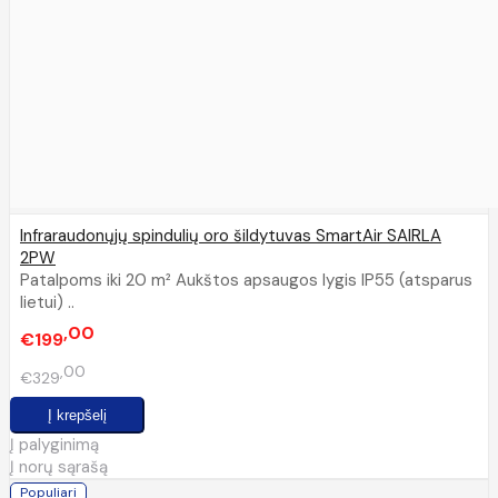
Infraraudonųjų spindulių oro šildytuvas SmartAir SAIRLA
2PW
Patalpoms iki 20 m² Aukštos apsaugos lygis IP55 (atsparus
lietui) ..
00
€199
00
€329
Į palyginimą
Į norų sąrašą
Populiari