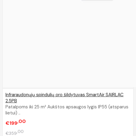
Infraraudonųjų spindulių oro šildytuvas SmartAir SAIRLAC
2.5PB
Patalpoms iki 25 m² Aukštos apsaugos lygis IP55 (atsparus
lietui) ..
00
€199
00
€359