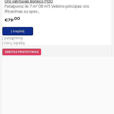
Oro valytuvas Boneco P130
Patalpoms: iki 7 m² (18 m³) Veikimo principas: oro
filtravimas su spec..
00
€79
Į palyginimą
Į norų sąrašą