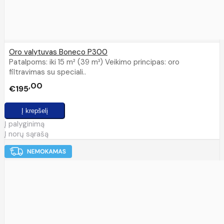
Oro valytuvas Boneco P300
Patalpoms: iki 15 m² (39 m³) Veikimo principas: oro
filtravimas su speciali..
00
€195
Į palyginimą
Į norų sąrašą