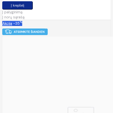
Į palyginimą
Į norų sąrašą
%
Akcija
-35