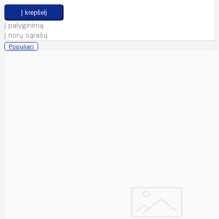
Į palyginimą
Į norų sąrašą
Populiari