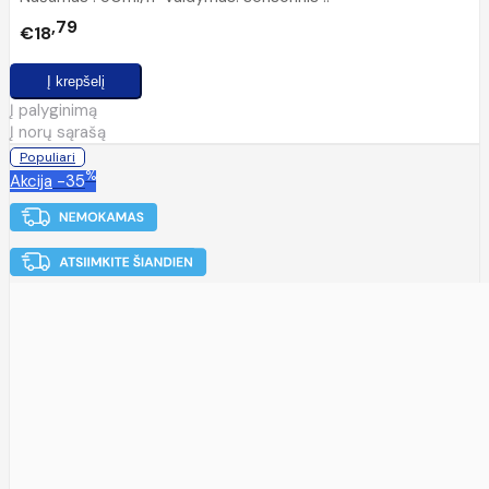
79
€18
Į palyginimą
Į norų sąrašą
Populiari
%
Akcija
-35