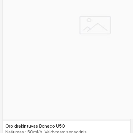
Oro drėkintuvas Boneco U50
Našumas : 50ml/h Valdymas: sensorinis ..