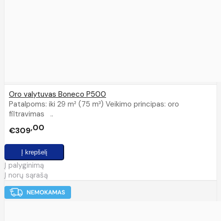
Oro valytuvas Boneco P500
Patalpoms: iki 29 m² (75 m³) Veikimo principas: oro
filtravimas ..
00
€309
Į palyginimą
Į norų sąrašą