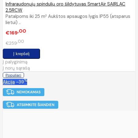
Infraraudonųjų spindulių oro šildytuvas SmartAir SAIRLAC
2.5RCW
Patalpoms iki 25 m² Aukštos apsaugos lygis IP55 (atsparus
lietui) ..
00
€169
00
€259
Į palyginimą
Į norų sąrašą
Populiari
%
Akcija
-39