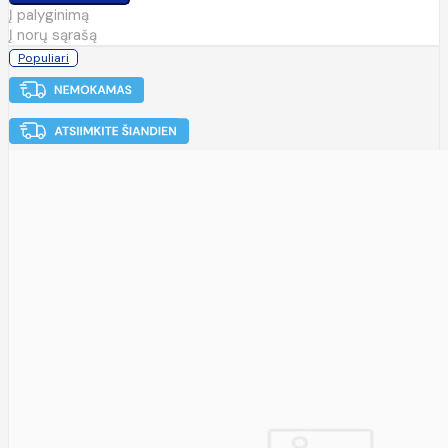
Į palyginimą
Į norų sąrašą
Populiari