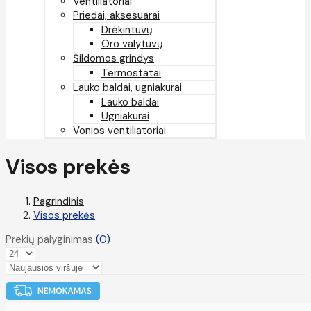
Ventiliatoriai
Priedai, aksesuarai
Drėkintuvų
Oro valytuvų
Šildomos grindys
Termostatai
Lauko baldai, ugniakurai
Lauko baldai
Ugniakurai
Vonios ventiliatoriai
Visos prekės
Pagrindinis
Visos prekės
Prekių palyginimas
(0)