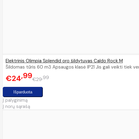
Elektrinis Olimpia Splendid oro šildytuvas Caldo Rock M
Šildomas tūris 60 m3 Apsaugos klasė IP21 Jis gali veikti tiek vent
99
€24
99
€29
Į palyginimą
Į norų sąrašą