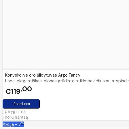
Konvekcinis oro šildytuvas Argo Fancy
Labai elegantiškas, plonas grūdinto stiklo paviršius su atspindin
00
€119
Į palyginimą
Į norų sąrašą
%
Akcija
-17