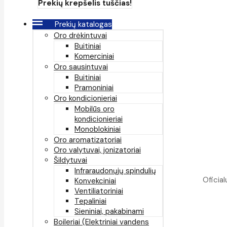
Prekių krepšelis tuščias!
Prekių katalogas
Oro drėkintuvai
Buitiniai
Komerciniai
Oro sausintuvai
Buitiniai
Pramoniniai
Oro kondicionieriai
Mobilūs oro
kondicionieriai
Monoblokiniai
Oro aromatizatoriai
Oro valytuvai, jonizatoriai
Šildytuvai
Infraraudonųjų spindulių
Oficial
Konvekciniai
Ventiliatoriniai
Tepaliniai
Sieniniai, pakabinami
Boileriai (Elektriniai vandens