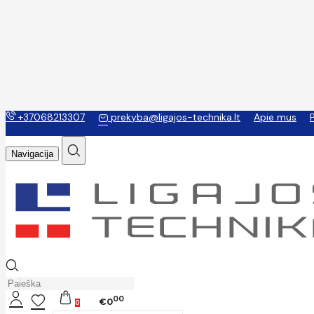
+37068213307
prekyba@ligajos-technika.lt
Apie mus
Navigacija
00
€0
0