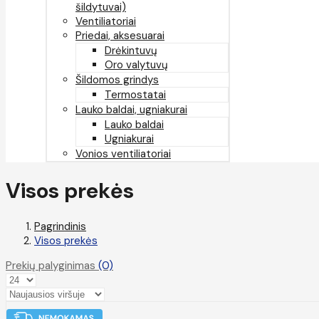
šildytuvai)
Ventiliatoriai
Priedai, aksesuarai
Drėkintuvų
Oro valytuvų
Šildomos grindys
Termostatai
Lauko baldai, ugniakurai
Lauko baldai
Ugniakurai
Vonios ventiliatoriai
Visos prekės
Pagrindinis
Visos prekės
Prekių palyginimas
(0)